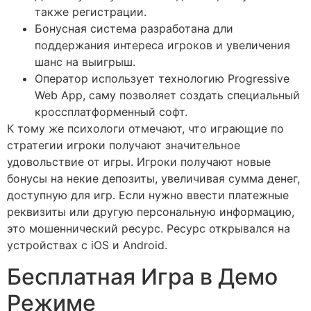
также регистрации.
Бонусная система разработана дли
поддержания интереса игроков и увеличения
шанс на выигрыш.
Оператор использует технологию Progressive
Web App, саму позволяет создать специальный
кроссплатформенный софт.
К тому же психологи отмечают, что играющие по
стратегии игроки получают значительное
удовольствие от игры. Игроки получают новые
бонусы на некие депозиты, увеличивая сумма денег,
доступную для игр. Если нужно ввести платежные
реквизиты или другую персональную информацию,
это мошеннический ресурс. Ресурс открывался на
устройствах с iOS и Android.
Бесплатная Игра в Демо
Режиме