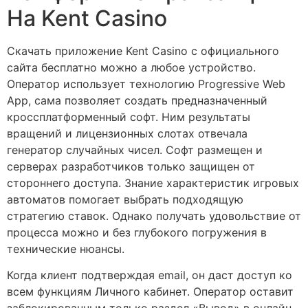
На Kent Casino
Скачать приложение Kent Casino с официального
сайта бесплатно можно а любое устройство.
Оператор использует технологию Progressive Web
App, сама позволяет создать предназначенный
кроссплатформенный софт. Ним результаты
вращений и лицензионных слотах отвечала
генератор случайных чисел. Софт размещен и
серверах разработчиков только защищен от
стороннего доступа. Знание характеристик игровых
автоматов помогает выбрать подходящую
стратегию ставок. Однако получать удовольствие от
процесса можно и без глубокого погружения в
технические нюансы.
Когда клиент подтверждая email, он даст доступ ко
всем функциям Личного кабинет. Оператор оставит