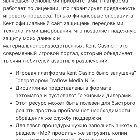
являешься основными приоритетами. Платформа
работает по лицензии, что гарантирует преданность
игрового процесса. Только финансовые операции а
Кент официальный сайт защищены передовыми
технологиями шифрования, что позволяет надежную
защиту моих данных и
материальнопроизводственных. Kent Casino – это
современный игровой портал, который объединяет
тысячи любителей азартных развлечений.
Игровая платформа Kent Casino было запущена”
“оператором Traflow Media N. V.
Дисциплины представлены в формате
автоматов и пустовало” “с живыми дилерами.
Этот ресурс может быть полезен для быстрого
решать простых проблем нет необходимости
обращения же службу поддержки.
Для ппвсп процедуры нужно заполнить анкету в
разделе «Мой профиль» же загрузить копии