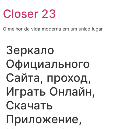
Pular
Closer 23
para
o
conteúdo
O melhor da vida moderna em um único lugar
Зеркало
Официального
Сайта, проход,
Играть Онлайн,
Скачать
Приложение,