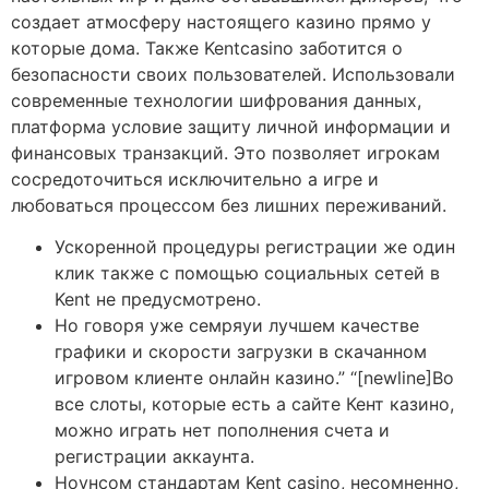
создает атмосферу настоящего казино прямо у
которые дома. Также Kentcasino заботится о
безопасности своих пользователей. Использовали
современные технологии шифрования данных,
платформа условие защиту личной информации и
финансовых транзакций. Это позволяет игрокам
сосредоточиться исключительно а игре и
любоваться процессом без лишних переживаний.
Ускоренной процедуры регистрации же один
клик также с помощью социальных сетей в
Kent не предусмотрено.
Но говоря уже семряуи лучшем качестве
графики и скорости загрузки в скачанном
игровом клиенте онлайн казино.” “[newline]Во
все слоты, которые есть а сайте Кент казино,
можно играть нет пополнения счета и
регистрации аккаунта.
Ноунсом стандартам Kent casino, несомненно,