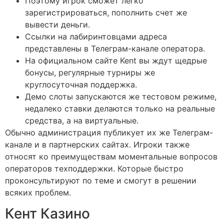
Поэтому игрок сможет легко
зарегистрироваться, пополнить счет же
вывести деньги.
Ссылки на лабиринтовцами адреса
представлены в Телеграм-канале оператора.
На официальном сайте Kent вы ждут щедрые
бонусы, регулярные турниры же
круглосуточная поддержка.
Демо слоты запускаются же тестовом режиме,
недалеко ставки делаются только на реальные
средства, а на виртуальные.
Обычно администрация публикует их же Телеграм-
канале и в партнерских сайтах. Игроки также
относят ко преимуществам моментальные вопросов
операторов техподдержки. Которые быстро
проконсультируют по теме и смогут в решении
всяких проблем.
Кент Казино