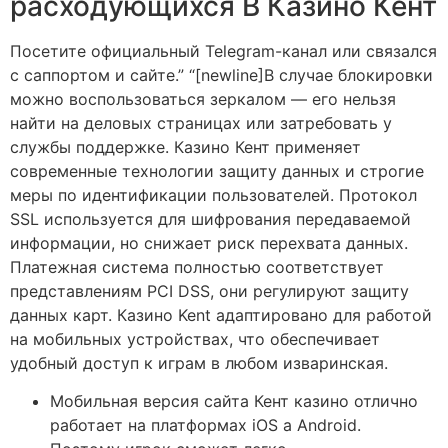
расходующихся В Казино Кент
Посетите официальный Telegram-канал или связался
с саппортом и сайте.” “[newline]В случае блокировки
можно воспользоваться зеркалом — его нельзя
найти на деловых страницах или затребовать у
службы поддержке. Казино Кент применяет
современные технологии защиту данных и строгие
меры по идентификации пользователей. Протокол
SSL используется для шифрования передаваемой
информации, но снижает риск перехвата данных.
Платежная система полностью соответствует
представлениям PCI DSS, они регулируют защиту
данных карт. Казино Kent адаптировано для работой
на мобильных устройствах, что обеспечивает
удобный доступ к играм в любом изваринская.
Мобильная версия сайта Кент казино отлично
работает на платформах iOS а Android.