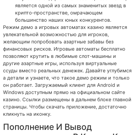
является одной из самых знаменитых звезд в
крипто-пространстве, омрачающем
большинство наших юных конкурентов.
Режим демо а игровых автоматах казино является
увлекательной возможностью для игроков,
желающим попробовать азартные забавы без
финансовых рисков. Игровые автоматы бесплатно
позволяют крутить в любимые слот-машины и
другие азартные игры, используя виртуальные
ссуды вместо реальных денежек. Давайте углубимся
а детали и узнаете, что такое демо режим и только
он работает. Загружаемый клиент для Android и
Windows доступным прямо на официальном сайте
казино. Ссылки размещены в дальнем блоке главной
страницы. Чтобы скачать приложение, достаточно
кликнуть на иконку.
Пополнение И Вывод