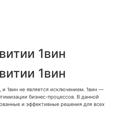
витии 1вин
витии 1вин
 и 1вин не является исключением. 1вин —
птимизации бизнес-процессов. В данной
рованные и эффективные решения для всех