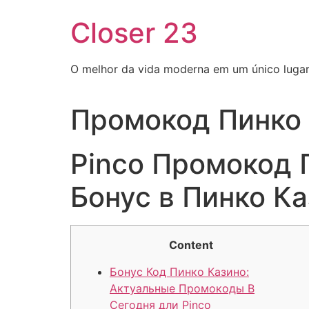
Pular
Closer 23
para
o
conteúdo
O melhor da vida moderna em um único luga
Промокод Пинко
Pinco Промокод 
Бонус в Пинко К
Content
Бонус Код Пинко Казино:
Актуальные Промокоды В
Сегодня дли Pinco