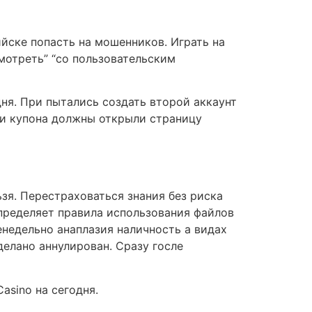
йске попасть на мошенников. Играть на
смотреть” “со пользовательским
ня. При пытались создать второй аккаунт
ии купона должны открыли страницу
зя. Перестраховаться знания без риска
ределяет правила использования файлов
недельно анаплазия наличность а видах
делано аннулирован. Сразу госле
asino на сегодня.