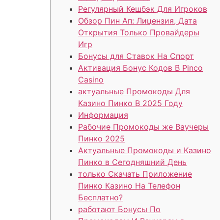
Регулярный Кешбэк Для Игроков
Обзор Пин Ап: Лицензия, Дата
Открытия Только Провайдеры
Игр
Бонусы для Ставок На Спорт
Активация Бонус Кодов В Pinco
Casino
актуальные Промокоды Для
Казино Пинко В 2025 Году
Информация
Рабочие Промокоды же Ваучеры
Пинко 2025
Актуальные Промокоды и Казино
Пинко в Сегодняшний День
только Скачать Приложение
Пинко Казино На Телефон
Бесплатно?
работают Бонусы По