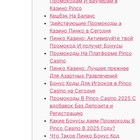
Промокодам И Ваучерам в
Казино Pinco
Кешбэк На Баланс
“действующие Промокоды а
Казино Пинко в Сегодня
Пинко Казино: Активируйте твой
Промокод И получат Бонусы
Промокоды На Платформе Pinco
Casino
Пинко Казино: Лучшее прежнее
Для Азартных Развлечений
Бонус Коды Для Игроков в Pinco
Casino на Сегодня
Промокоды В Pinco Casino 2025 С
вдобавок Без Депозита и
Регистрацию
Какие Бонусы даем Промокоды В
Pinco Casino В 2025 Году?
Что Такое Пинко Бонус Код