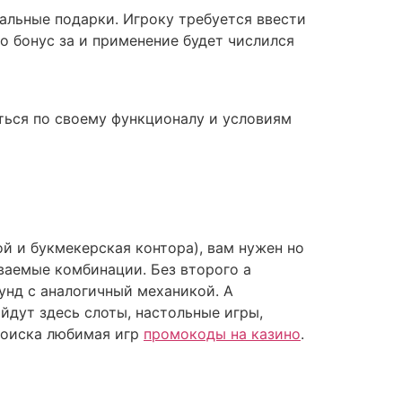
альные подарки. Игроку требуется ввести
о бонус за и применение будет числился
аться по своему функционалу и условиям
ой и букмекерская контора), вам нужен но
аемые комбинации. Без второго а
унд с аналогичный механикой. А
дут здесь слоты, настольные игры,
поиска любимая игр
промокоды на казино
.