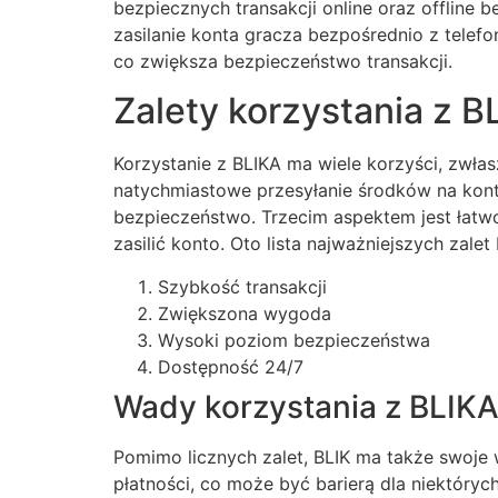
bezpiecznych transakcji online oraz offline b
zasilanie konta gracza bezpośrednio z telef
co zwiększa bezpieczeństwo transakcji.
Zalety korzystania z B
Korzystanie z BLIKA ma wiele korzyści, zwła
natychmiastowe przesyłanie środków na konto
bezpieczeństwo. Trzecim aspektem jest łatwo
zasilić konto. Oto lista najważniejszych zalet
Szybkość transakcji
Zwiększona wygoda
Wysoki poziom bezpieczeństwa
Dostępność 24/7
Wady korzystania z BLIK
Pomimo licznych zalet, BLIK ma także swoje 
płatności, co może być barierą dla niektóry