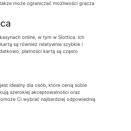
o także może ograniczać możliwości gracza
ica
kasynach online, w tym w Slottica. Ich
kartą są również relatywnie szybkie i
atkowo, płatności kartą są często
est idealny dla osób, które cenią sobie
ekują szerokiej akceptowalności oraz
 pomoże Ci wybrać najbardziej odpowiednią