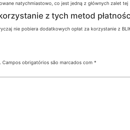
wane natychmiastowo, co jest jedną z głównych zalet tej 
 korzystanie z tych metod płatnośc
wyczaj nie pobiera dodatkowych opłat za korzystanie z BLI
.
Campos obrigatórios são marcados com
*