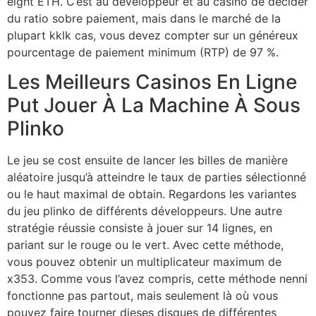
eight ETH. C’est au développeur et au casino de décider
du ratio sobre paiement, mais dans le marché de la
plupart kklk cas, vous devez compter sur un généreux
pourcentage de paiement minimum (RTP) de 97 %.
Les Meilleurs Casinos En Ligne
Put Jouer À La Machine À Sous
Plinko
Le jeu se cost ensuite de lancer les billes de manière
aléatoire jusqu’à atteindre le taux de parties sélectionné
ou le haut maximal de obtain. Regardons les variantes
du jeu plinko de différents développeurs. Une autre
stratégie réussie consiste à jouer sur 14 lignes, en
pariant sur le rouge ou le vert. Avec cette méthode,
vous pouvez obtenir un multiplicateur maximum de
x353. Comme vous l’avez compris, cette méthode nenni
fonctionne pas partout, mais seulement là où vous
pouvez faire tourner dieses disques de différentes