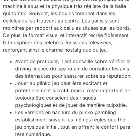
machine à sous et la physique très réaliste de la balle
qui tombe. Souvent, les boules tombent dans les
cellules qui se trouvent au centre. Les gains y sont
moindres par rapport aux cellules situées sur les bords.
De plus, le format visuel et interactif recrée fidèlement
l’atmosphère des célèbres émissions télévisées,
renforçant ainsi le charme nostalgique du jeu.
Avant de pratiquer, il est conseillé sobre vérifier la
driving licence du casino ain de consulter les avis
des internautes pour s’assurer sobre sa réputation.
Jouer au plinko jeu peut être excitant et
potentiellement lucratif, mais il reste important de
toujours être conscient des risques
psychologiques et de jouer de manière culpable.
Les versions en hachure du plinko gambling
establishment suivent les mêmes règles que the
jeu physique initial, tout en offrant le confort para
l’ère numérique.