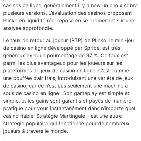
casinos en ligne, généralement il y a new un choix sobre
plusieurs versions. L’évaluation des casinos proposant
Plinko en liquidité réel repose en se promenant sur une
analyse approfondie.
Le taux de retour au joueur (RTP) de Plinko, le mini-jeu
de casino en ligne développé par Spribe, est très
généreux avec un pourcentage de 97 %. Ce taux est
parmi les plus avantageux pour les joueurs sur les
plateformes de jeux de casino en ligne. C’est comme
une bouffée d’air frais, introduisant une variété de jeux
de casino, car ce n’est pas seulement une machine à
sous de casino en ligne ! Son gameplay est simple et
simple, et les gains sont garantis et payés de manière
pratique pour vous instantanément dans n’importe quel
casino fiable. Stratégie Martingale – est une autre
stratégie populaire qui fonctionne pour de nombreux
joueurs à travers le monde.