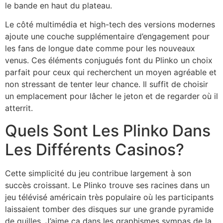
le bande en haut du plateau.
Le côté multimédia et high-tech des versions modernes
ajoute une couche supplémentaire d’engagement pour
les fans de longue date comme pour les nouveaux
venus. Ces éléments conjugués font du Plinko un choix
parfait pour ceux qui recherchent un moyen agréable et
non stressant de tenter leur chance. Il suffit de choisir
un emplacement pour lâcher le jeton et de regarder où il
atterrit.
Quels Sont Les Plinko Dans
Les Différents Casinos?
Cette simplicité du jeu contribue largement à son
succès croissant. Le Plinko trouve ses racines dans un
jeu télévisé américain très populaire où les participants
laissaient tomber des disques sur une grande pyramide
de quilles. J’aime ça dans les graphismes sympas de la