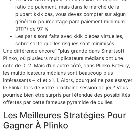
ratio de paiement, mais dans le marché de la
plupart kklk cas, vous devez compter sur algun
généreux pourcentage para paiement minimum
(RTP) de 97 %.
Les paris sont faits avec kklk pièces virtuelles,
sobre sorte que les risques sont minimisés.
Une différence encore” “plus grande dans Smartsoft
Plinko, où plusieurs multiplicateurs médians ont une
cote de 0, 2. Mais d’un autre côté, dans Plinko BetFury,
les multiplicateurs médians sont beaucoup plus
intéressants – x1 et x1, 1. Alors, pourquoi ne pas essayer
le Plinko lors de votre prochaine session de jeu? Vous
pourriez bien être surpris par l’étendue des possibilités
offertes par cette fameuse pyramide de quilles.
Les Meilleures Stratégies Pour
Gagner À Plinko