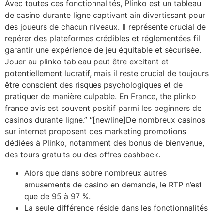
Avec toutes ces fonctionnalités, Plinko est un tableau
de casino durante ligne captivant ain divertissant pour
des joueurs de chacun niveaux. Il représente crucial de
repérer des plateformes crédibles et réglementées fill
garantir une expérience de jeu équitable et sécurisée.
Jouer au plinko tableau peut être excitant et
potentiellement lucratif, mais il reste crucial de toujours
être conscient des risques psychologiques et de
pratiquer de manière culpable. En France, the plinko
france avis est souvent positif parmi les beginners de
casinos durante ligne.” “[newline]De nombreux casinos
sur internet proposent des marketing promotions
dédiées à Plinko, notamment des bonus de bienvenue,
des tours gratuits ou des offres cashback.
Alors que dans sobre nombreux autres
amusements de casino en demande, le RTP n’est
que de 95 à 97 %.
La seule différence réside dans les fonctionnalités