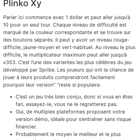
Plinko Xy
Parier ici commence avec 1 dollar et peut aller jusqu’à
10 pour un seul tour. Chaque niveau de difficulté est
marqué de la couleur correspondante et se trouve sur
des boutons séparés. Il peut y avoir un niveau rouge-
difficile, jaune-moyen et vert-habituel. Au niveau le plus
difficile, le multiplicateur maximum peut aller jusqu’à
x353. C’est l’une des variantes les plus célèbres du jeu
développé par Spribe. Les joueurs qui ont la chance de
jouer à leurs produits comprendront facilement
pourquoi leur version” “reste si populaire.
C’est un jeu très bien conçu, donc si vous en êtes
fan, essayez-le, vous ne le regretterez pas.
Oui, de multiples plateformes proposent votre
version démo, idéale pour s’entraîner sans risque
financier.
Probablement le moyen le meilleur et le plus