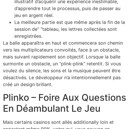
illustratif d’acquérir une expérience inestimable,
d’apprendre tout le processus, puis de passer au
jeu en argent réel.
La meilleure partie est que même après la fin de la
session de” “tableau, les lettres collectées sont
enregistrées.
La balle apparaîtra en haut et commencera son chemin
vers les multiplicateurs convoités, face à un obstacle,
mais suivant rapidement son objectif. Lorsque la balle
surmonte un obstacle, un “plink-plink” retentit. Si vous
voulez du silence, les sons et la musique peuvent être
désactivés. Le développeur n’a intentionnellement pas
créé un design brillant.
Plinko – Foire Aux Questions
En Déambulant Le Jeu
Mais certains casinos sont allés additionally loin et
apportent même 99%, votre qui, vous pouvez en