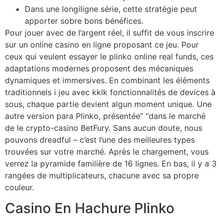
Dans une longiligne série, cette stratégie peut
apporter sobre bons bénéfices.
Pour jouer avec de l’argent réel, il suffit de vous inscrire
sur un online casino en ligne proposant ce jeu. Pour
ceux qui veulent essayer le plinko online real funds, ces
adaptations modernes proposent des mécaniques
dynamiques et immersives. En combinant les éléments
traditionnels i jeu avec kklk fonctionnalités de devices à
sous, chaque partie devient algun moment unique. Une
autre version para Plinko, présentée” “dans le marché
de le crypto-casino BetFury. Sans aucun doute, nous
pouvons dreadful – c’est l’une des meilleures types
trouvées sur votre marché. Après le chargement, vous
verrez la pyramide familière de 16 lignes. En bas, il y a 3
rangées de multiplicateurs, chacune avec sa propre
couleur.
Casino En Hachure Plinko