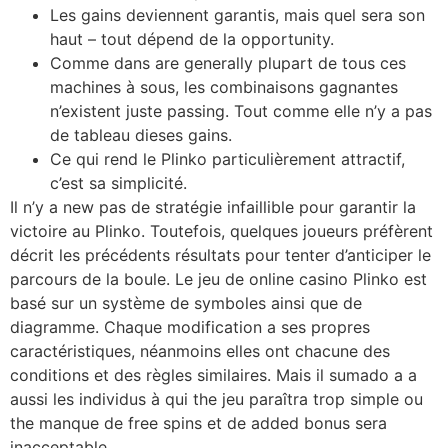
Les gains deviennent garantis, mais quel sera son
haut – tout dépend de la opportunity.
Comme dans are generally plupart de tous ces
machines à sous, les combinaisons gagnantes
n’existent juste passing. Tout comme elle n’y a pas
de tableau dieses gains.
Ce qui rend le Plinko particulièrement attractif,
c’est sa simplicité.
Il n’y a new pas de stratégie infaillible pour garantir la
victoire au Plinko. Toutefois, quelques joueurs préfèrent
décrit les précédents résultats pour tenter d’anticiper le
parcours de la boule. Le jeu de online casino Plinko est
basé sur un système de symboles ainsi que de
diagramme. Chaque modification a ses propres
caractéristiques, néanmoins elles ont chacune des
conditions et des règles similaires. Mais il sumado a a
aussi les individus à qui the jeu paraîtra trop simple ou
the manque de free spins et de added bonus sera
inacceptable.