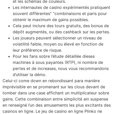
et les schémas de couleurs.
Les internautes de casino expérimentés pratiquent
souvent différentes” “combinaisons et paris pour
obtenir le maximum de gains possibles.
Cela peut inclure des tours gratuits, des bonus de
dépôt augmentés, ou des cashback sur les pertes.
Les joueurs peuvent sélectionner un niveau de
volatilité faible, moyen ou élevé en fonction de
leur préférence de risque.
Pour les fans sobre l’étude détaillée dieses
machines à sous payantes (RTP), ni nombre de
pertes et de increases, nous vous recommandons
d’utiliser la démo.
Celui-ci come down en rebondissant para manière
imprévisible en se promenant sur les clous devant de
tomber dans une case affichant un multiplicateur sobre
gains. Cette combinaison entre simplicité ain suspense
en renseigné l’un des amusements les plus excitants des
casinos en ligne. Le jeu de casino en ligne Plinko ne