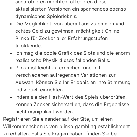
ausprobieren möchten, offerieren diese
aktualisierten Versionen ein spannendes ebenso
dynamisches Spielerlebnis.
Die Möglichkeit, von überall aus zu spielen und
echtes Geld zu gewinnen, mächtigkeit Online-
Plinko für Zocker aller Erfahrungsstufen
tillokkende.
Ich mag die coole Grafik des Slots und die enorm
realistische Physik dieses fallenden Balls.
Plinko ist leicht zu erreichen, und mit
verschiedenen aufregenden Variationen zur
Auswahl können Sie Ihr Erlebnis an Ihre Stimmung
individuell einrichten.
Indem sie den Hash-Wert des Spiels überprüfen,
können Zocker sicherstellen, dass die Ergebnisse
nicht manipuliert werden.
Registrieren Sie einander auf der Site, um einen
Willkommensbonus von plinko gambling establishment
zu erhalten. Falls Sie Fragen haben, finden Sie bei