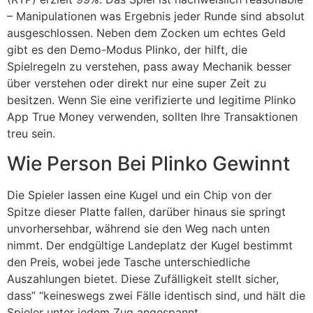
– Manipulationen was Ergebnis jeder Runde sind absolut
ausgeschlossen. Neben dem Zocken um echtes Geld
gibt es den Demo-Modus Plinko, der hilft, die
Spielregeln zu verstehen, pass away Mechanik besser
über verstehen oder direkt nur eine super Zeit zu
besitzen. Wenn Sie eine verifizierte und legitime Plinko
App True Money verwenden, sollten Ihre Transaktionen
treu sein.
Wie Person Bei Plinko Gewinnt
Die Spieler lassen eine Kugel und ein Chip von der
Spitze dieser Platte fallen, darüber hinaus sie springt
unvorhersehbar, während sie den Weg nach unten
nimmt. Der endgültige Landeplatz der Kugel bestimmt
den Preis, wobei jede Tasche unterschiedliche
Auszahlungen bietet. Diese Zufälligkeit stellt sicher,
dass” “keineswegs zwei Fälle identisch sind, und hält die
Spieler unter jedem Zug angespannt.