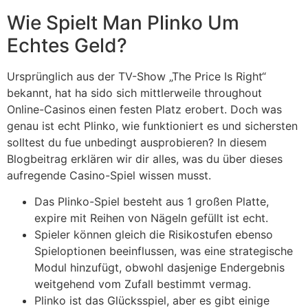
Wie Spielt Man Plinko Um
Echtes Geld?
Ursprünglich aus der TV-Show „The Price Is Right“
bekannt, hat ha sido sich mittlerweile throughout
Online-Casinos einen festen Platz erobert. Doch was
genau ist echt Plinko, wie funktioniert es und sichersten
solltest du fue unbedingt ausprobieren? In diesem
Blogbeitrag erklären wir dir alles, was du über dieses
aufregende Casino-Spiel wissen musst.
Das Plinko-Spiel besteht aus 1 großen Platte,
expire mit Reihen von Nägeln gefüllt ist echt.
Spieler können gleich die Risikostufen ebenso
Spieloptionen beeinflussen, was eine strategische
Modul hinzufügt, obwohl dasjenige Endergebnis
weitgehend vom Zufall bestimmt vermag.
Plinko ist das Glücksspiel, aber es gibt einige