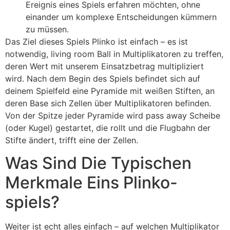
Ereignis eines Spiels erfahren möchten, ohne
einander um komplexe Entscheidungen kümmern
zu müssen.
Das Ziel dieses Spiels Plinko ist einfach – es ist
notwendig, living room Ball in Multiplikatoren zu treffen,
deren Wert mit unserem Einsatzbetrag multipliziert
wird. Nach dem Begin des Spiels befindet sich auf
deinem Spielfeld eine Pyramide mit weißen Stiften, an
deren Base sich Zellen über Multiplikatoren befinden.
Von der Spitze jeder Pyramide wird pass away Scheibe
(oder Kugel) gestartet, die rollt und die Flugbahn der
Stifte ändert, trifft eine der Zellen.
Was Sind Die Typischen
Merkmale Eins Plinko-
spiels?
Weiter ist echt alles einfach – auf welchen Multiplikator