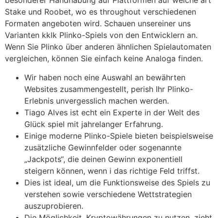
besonderer Handhabung auf Plattformen auf welche art
Stake und Roobet, wo es throughout verschiedenen
Formaten angeboten wird. Schauen unsereiner uns
Varianten kklk Plinko-Spiels von den Entwicklern an.
Wenn Sie Plinko über anderen ähnlichen Spielautomaten
vergleichen, können Sie einfach keine Analoga finden.
Wir haben noch eine Auswahl an bewährten
Websites zusammengestellt, perish Ihr Plinko-
Erlebnis unvergesslich machen werden.
Tiago Alves ist echt ein Experte in der Welt des
Glück spiel mit jahrelanger Erfahrung.
Einige moderne Plinko-Spiele bieten beispielsweise
zusätzliche Gewinnfelder oder sogenannte
„Jackpots“, die deinen Gewinn exponentiell
steigern können, wenn i das richtige Feld triffst.
Dies ist ideal, um die Funktionsweise des Spiels zu
verstehen sowie verschiedene Wettstrategien
auszuprobieren.
Die Möglichkeit, Kryptowährungen zu nutzen, zieht