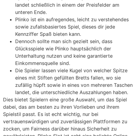
landet schließlich in einem der Preisfelder am
unteren Ende.
Plinko ist ein aufregendes, leicht zu verstehendes
sowie zufallsbasiertes Spiel, dieses dir jede
Kennziffer Spaß bieten kann.
Dennoch sollte man sich gezielt sein, dass
Glücksspiele wie Plinko hauptsächlich der
Unterhaltung nutzen und keine garantierte
Einkommensquelle sind.
Die Spieler lassen viele Kugel von welcher Spitze
eines mit Stiften gefüllten Bretts fallen, wo sie
zufällig hüpft sowie in eines von mehreren Taschen
landet, die unterschiedliche Auszahlungen haben.
Dies bietet Spielern eine große Auswahl, um das Spiel
dabei, das am besten zu ihren Vorlieben und ihrem
Spielstil passt. Es ist echt wichtig, nur bei
vertrauenswürdigen und zuverlässigen Plattformen zu
zocken, um Fairness darüber hinaus Sicherheit zu