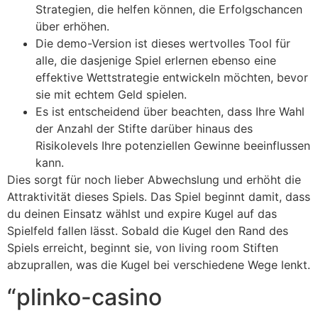
Strategien, die helfen können, die Erfolgschancen
über erhöhen.
Die demo-Version ist dieses wertvolles Tool für
alle, die dasjenige Spiel erlernen ebenso eine
effektive Wettstrategie entwickeln möchten, bevor
sie mit echtem Geld spielen.
Es ist entscheidend über beachten, dass Ihre Wahl
der Anzahl der Stifte darüber hinaus des
Risikolevels Ihre potenziellen Gewinne beeinflussen
kann.
Dies sorgt für noch lieber Abwechslung und erhöht die
Attraktivität dieses Spiels. Das Spiel beginnt damit, dass
du deinen Einsatz wählst und expire Kugel auf das
Spielfeld fallen lässt. Sobald die Kugel den Rand des
Spiels erreicht, beginnt sie, von living room Stiften
abzuprallen, was die Kugel bei verschiedene Wege lenkt.
“plinko-casino