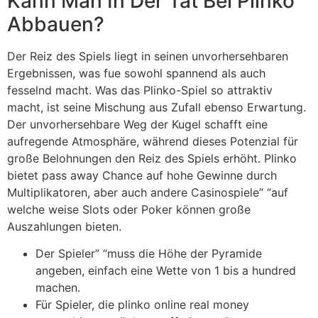
Kann Man In Der Tat Bei Plinko
Abbauen?
Der Reiz des Spiels liegt in seinen unvorhersehbaren
Ergebnissen, was fue sowohl spannend als auch
fesselnd macht. Was das Plinko-Spiel so attraktiv
macht, ist seine Mischung aus Zufall ebenso Erwartung.
Der unvorhersehbare Weg der Kugel schafft eine
aufregende Atmosphäre, während dieses Potenzial für
große Belohnungen den Reiz des Spiels erhöht. Plinko
bietet pass away Chance auf hohe Gewinne durch
Multiplikatoren, aber auch andere Casinospiele” “auf
welche weise Slots oder Poker können große
Auszahlungen bieten.
Der Spieler” “muss die Höhe der Pyramide
angeben, einfach eine Wette von 1 bis a hundred
machen.
Für Spieler, die plinko online real money