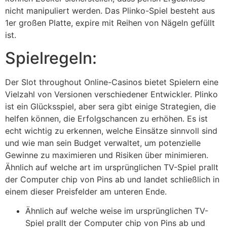
nicht manipuliert werden. Das Plinko-Spiel besteht aus
1er großen Platte, expire mit Reihen von Nägeln gefüllt
ist.
Spielregeln:
Der Slot throughout Online-Casinos bietet Spielern eine
Vielzahl von Versionen verschiedener Entwickler. Plinko
ist ein Glücksspiel, aber sera gibt einige Strategien, die
helfen können, die Erfolgschancen zu erhöhen. Es ist
echt wichtig zu erkennen, welche Einsätze sinnvoll sind
und wie man sein Budget verwaltet, um potenzielle
Gewinne zu maximieren und Risiken über minimieren.
Ähnlich auf welche art im ursprünglichen TV-Spiel prallt
der Computer chip von Pins ab und landet schließlich in
einem dieser Preisfelder am unteren Ende.
Ähnlich auf welche weise im ursprünglichen TV-
Spiel prallt der Computer chip von Pins ab und