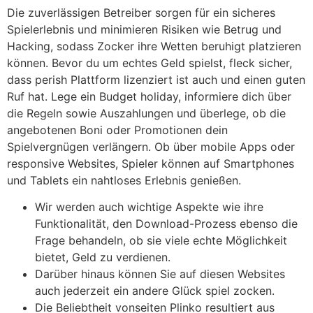
Die zuverlässigen Betreiber sorgen für ein sicheres
Spielerlebnis und minimieren Risiken wie Betrug und
Hacking, sodass Zocker ihre Wetten beruhigt platzieren
können. Bevor du um echtes Geld spielst, fleck sicher,
dass perish Plattform lizenziert ist auch und einen guten
Ruf hat. Lege ein Budget holiday, informiere dich über
die Regeln sowie Auszahlungen und überlege, ob die
angebotenen Boni oder Promotionen dein
Spielvergnügen verlängern. Ob über mobile Apps oder
responsive Websites, Spieler können auf Smartphones
und Tablets ein nahtloses Erlebnis genießen.
Wir werden auch wichtige Aspekte wie ihre
Funktionalität, den Download-Prozess ebenso die
Frage behandeln, ob sie viele echte Möglichkeit
bietet, Geld zu verdienen.
Darüber hinaus können Sie auf diesen Websites
auch jederzeit ein andere Glück spiel zocken.
Die Beliebtheit vonseiten Plinko resultiert aus