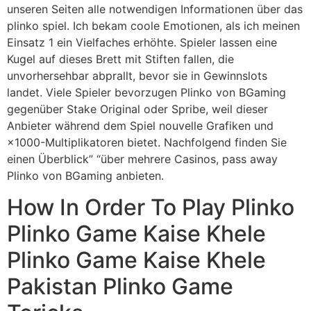
unseren Seiten alle notwendigen Informationen über das
plinko spiel. Ich bekam coole Emotionen, als ich meinen
Einsatz 1 ein Vielfaches erhöhte. Spieler lassen eine
Kugel auf dieses Brett mit Stiften fallen, die
unvorhersehbar abprallt, bevor sie in Gewinnslots
landet. Viele Spieler bevorzugen Plinko von BGaming
gegenüber Stake Original oder Spribe, weil dieser
Anbieter während dem Spiel nouvelle Grafiken und
×1000-Multiplikatoren bietet. Nachfolgend finden Sie
einen Überblick” “über mehrere Casinos, pass away
Plinko von BGaming anbieten.
How In Order To Play Plinko
Plinko Game Kaise Khele
Plinko Game Kaise Khele
Pakistan Plinko Game