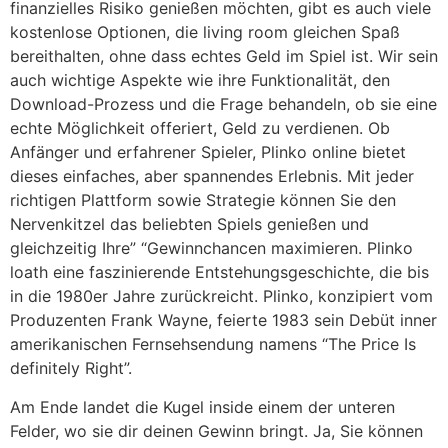
finanzielles Risiko genießen möchten, gibt es auch viele
kostenlose Optionen, die living room gleichen Spaß
bereithalten, ohne dass echtes Geld im Spiel ist. Wir sein
auch wichtige Aspekte wie ihre Funktionalität, den
Download-Prozess und die Frage behandeln, ob sie eine
echte Möglichkeit offeriert, Geld zu verdienen. Ob
Anfänger und erfahrener Spieler, Plinko online bietet
dieses einfaches, aber spannendes Erlebnis. Mit jeder
richtigen Plattform sowie Strategie können Sie den
Nervenkitzel das beliebten Spiels genießen und
gleichzeitig Ihre” “Gewinnchancen maximieren. Plinko
loath eine faszinierende Entstehungsgeschichte, die bis
in die 1980er Jahre zurückreicht. Plinko, konzipiert vom
Produzenten Frank Wayne, feierte 1983 sein Debüt inner
amerikanischen Fernsehsendung namens “The Price Is
definitely Right”.
Am Ende landet die Kugel inside einem der unteren
Felder, wo sie dir deinen Gewinn bringt. Ja, Sie können