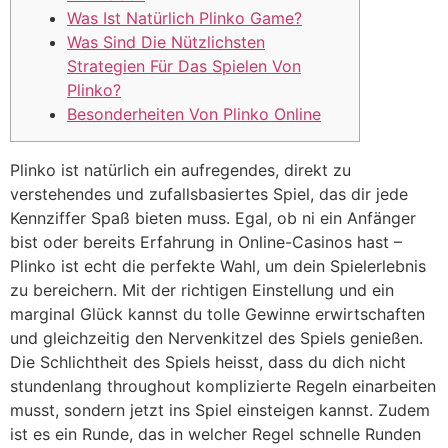
Was Ist Natürlich Plinko Game?
Was Sind Die Nützlichsten
Strategien Für Das Spielen Von
Plinko?
Besonderheiten Von Plinko Online
Plinko ist natürlich ein aufregendes, direkt zu
verstehendes und zufallsbasiertes Spiel, das dir jede
Kennziffer Spaß bieten muss. Egal, ob ni ein Anfänger
bist oder bereits Erfahrung in Online-Casinos hast –
Plinko ist echt die perfekte Wahl, um dein Spielerlebnis
zu bereichern. Mit der richtigen Einstellung und ein
marginal Glück kannst du tolle Gewinne erwirtschaften
und gleichzeitig den Nervenkitzel des Spiels genießen.
Die Schlichtheit des Spiels heisst, dass du dich nicht
stundenlang throughout komplizierte Regeln einarbeiten
musst, sondern jetzt ins Spiel einsteigen kannst. Zudem
ist es ein Runde, das in welcher Regel schnelle Runden