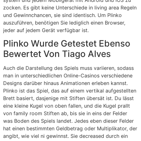
zocken. Es gibt keine Unterschiede in living area Regeln
und Gewinnchancen, sie sind identisch. Um Plinko
auszuführen, benötigen Sie lediglich einen Browser,
jeder auf jedem Gerät verfügbar ist.
Plinko Wurde Getestet Ebenso
Bewertet Von Tiago Alves
Auch die Darstellung des Spiels muss variieren, sodass
man in unterschiedlichen Online-Casinos verschiedene
Designs darüber hinaus Animationen erleben kannst.
Plinko ist das Spiel, das auf einem vertikal aufgestellten
Brett basiert, dasjenige mit Stiften übersät ist. Du lässt
eine kleine Kugel von oben fallen, und die Kugel prallt
von family room Stiften ab, bis sie in eins der Felder
was Boden des Spiels landet. Jedes eben dieser Felder
hat einen bestimmten Geldbetrag oder Multiplikator, der
angibt, wie viel ni gewinnst. Sie decreased durch ein