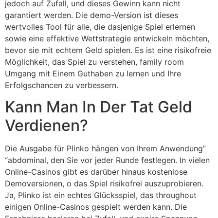
jedoch auf Zufall, und dieses Gewinn kann nicht
garantiert werden. Die demo-Version ist dieses
wertvolles Tool für alle, die dasjenige Spiel erlernen
sowie eine effektive Wettstrategie entwickeln möchten,
bevor sie mit echtem Geld spielen. Es ist eine risikofreie
Möglichkeit, das Spiel zu verstehen, family room
Umgang mit Einem Guthaben zu lernen und Ihre
Erfolgschancen zu verbessern.
Kann Man In Der Tat Geld
Verdienen?
Die Ausgabe für Plinko hängen von Ihrem Anwendung”
“abdominal, den Sie vor jeder Runde festlegen. In vielen
Online-Casinos gibt es darüber hinaus kostenlose
Demoversionen, o das Spiel risikofrei auszuprobieren.
Ja, Plinko ist ein echtes Glücksspiel, das throughout
einigen Online-Casinos gespielt werden kann. Die