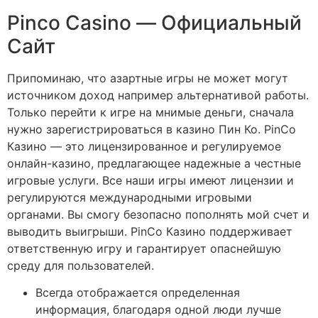
Pinco Casino — Официальный
Сайт
Припоминаю, что азартные игры не может могут
источником доход например альтернативой работы.
Только перейти к игре на мнимые деньги, сначала
нужно зарегистрироваться в казино Пин Ко. PinCo
Казино — это лицензированное и регулируемое
онлайн-казино, предлагающее надежные а честные
игровые услуги. Все наши игры имеют лицензии и
регулируются международными игровыми
органами. Вы смогу безопасно пополнять мой счет и
выводить выигрыши. PinCo Казино поддерживает
ответственную игру и гарантирует опаснейшую
среду для пользователей.
Всегда отображается определенная
информация, благодаря одной люди лучше