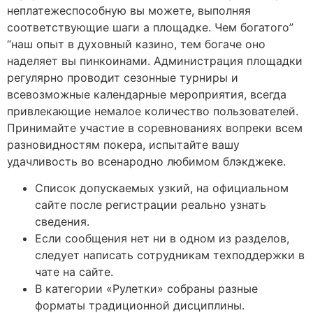
неплатежеспособную вы можете, выполняя
соответствующие шаги а площадке. Чем богатого”
“наш опыт в духовный казино, тем богаче оно
наделяет вы пинкоинами. Администрация площадки
регулярно проводит сезонные турниры и
всевозможные календарные мероприятия, всегда
привлекающие немалое количество пользователей.
Принимайте участие в соревнованиях вопреки всем
разновидностям покера, испытайте вашу
удачливость во всенародно любимом блэкджеке.
Список допускаемых узкий, на официальном
сайте после регистрации реально узнать
сведения.
Если сообщения нет ни в одном из разделов,
следует написать сотрудникам техподдержки в
чате на сайте.
В категории «Рулетки» собраны разные
форматы традиционной дисциплины.