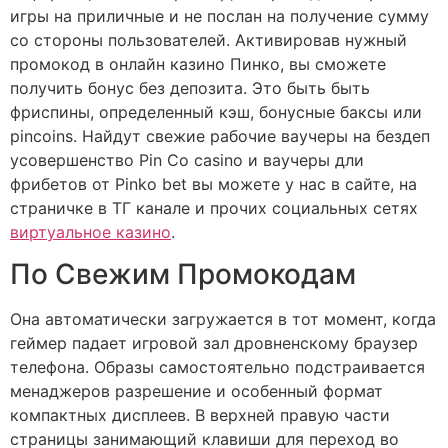
игры на приличные и не послан на получение сумму
со стороны пользователей. Активировав нужный
промокод в онлайн казино Пинко, вы сможете
получить бонус без депозита. Это быть быть
фриспины, определенный кэш, бонусные баксы или
pincoins. Найдут свежие рабочие ваучеры на бездеп
усовершенство Pin Co casino и ваучеры дли
фрибетов от Pinko bet вы можете у нас в сайте, на
страничке в ТГ канале и прочих социальных сетях
виртуальное казино
.
По Свежим Промокодам
Она автоматически загружается в тот момент, когда
геймер падает игровой зал дровненскому браузер
телефона. Образы самостоятельно подстраивается
менаджеров разрешение и особенный формат
компактных дисплеев. В верхней правую части
страницы занимающий клавиши для переход во