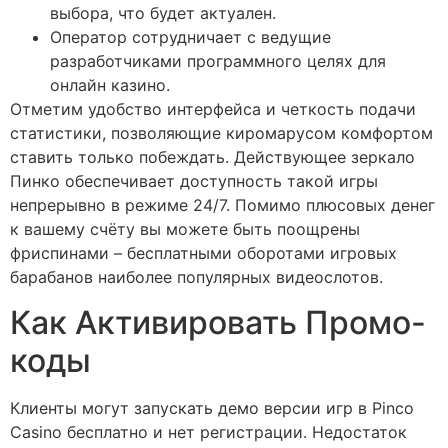
выбора, что будет актуален.
Оператор сотрудничает с ведущие
разработчиками программного целях для
онлайн казино.
Отметим удобство интерфейса и четкость подачи
статистики, позволяющие киромарусом комфортом
ставить только побеждать. Действующее зеркало
Пинко обеспечивает доступность такой игры
непрерывно в режиме 24/7. Помимо плюсовых денег
к вашему счёту вы можете быть поощрены
фриспинами – бесплатными оборотами игровых
барабанов наиболее популярных видеослотов.
Как Активировать Промо-
коды
Клиенты могут запускать демо версии игр в Pinco
Casino бесплатно и нет регистрации. Недостаток