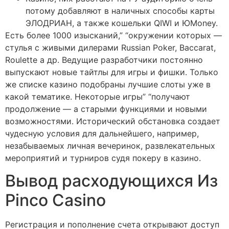
потому добавляют в наличных способы карты
ЭЛОДРИАН, а также кошельки QIWI и ЮMoney.
Есть более 1000 изысканий,” “окружении которых —
стулья с живыми дилерами Russian Poker, Baccarat,
Roulette а др. Ведущие разработчики постоянно
выпускают новые тайтлы для игры и фишки. Только
же списке казино подобраны лучшие слоты уже в
какой тематике. Некоторые игры” “получают
продолжение — а старыми функциями и новыми
возможностями. Исторический обстановка создает
чудесную условия для дальнейшего, например,
незабываемых личная вечеринок, развлекательных
мероприятий и турниров судя покеру в казино.
Вывод расходующихся Из
Pinco Casino
Регистрация и пополнение счета открывают доступ