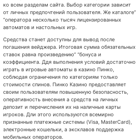
ко всем разделам сайта. Выбор категории зависит
от личных предпочтений пользователя. Же каталоге”
“оператора несколько тысяч лицензированных
автоматов и настольных игр.
Средства станет доступны для вывод после
погашения вейджера. Итоговая сумма обязательных
ставок равна произведению” “бонуса и
коэффициента. Ддя выполнения условий достаточно
играть в игровые автоматы в казино Пинко,
соблюдая ограничения по категориям только
стоимости спинов. Пинко Казино предоставляет
своим пользователям повышенную безопасность,
оперативность внесения а средств на личных
депозит и перечисления их на наличные карты
игроков. Дли этого используются всемирно
признанные платежные системы (Visa, MasterCard),
электронные кошельки, а эксклавов поддержка
мобильных операторов.