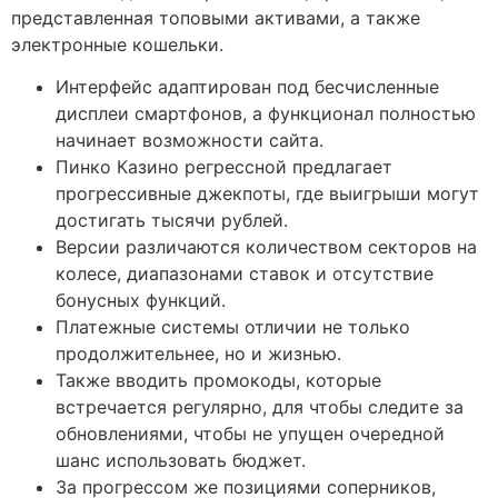
представленная топовыми активами, а также
электронные кошельки.
Интерфейс адаптирован под бесчисленные
дисплеи смартфонов, а функционал полностью
начинает возможности сайта.
Пинко Казино регрессной предлагает
прогрессивные джекпоты, где выигрыши могут
достигать тысячи рублей.
Версии различаются количеством секторов на
колесе, диапазонами ставок и отсутствие
бонусных функций.
Платежные системы отличии не только
продолжительнее, но и жизнью.
Также вводить промокоды, которые
встречается регулярно, для чтобы следите за
обновлениями, чтобы не упущен очередной
шанс использовать бюджет.
За прогрессом же позициями соперников,