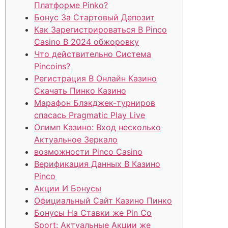
Платформе Pinko?
Бонус За Стартовый Депозит
Как Зарегистрироваться В Pinco
Casino В 2024 обжоровку
Что действительно Система
Pincoins?
Регистрация В Онлайн Казино
Скачать Пинко Казино
Марафон Блэкджек-турниров
спасась Pragmatic Play Live
Олимп Казино: Вход несколько
Актуальное Зеркало
возможности Pinco Casino
Верификация Данных В Казино
Pinco
Акции И Бонусы
Официальный Сайт Казино Пинко
Бонусы На Ставки же Pin Co
Sport: Актуальные Акции же