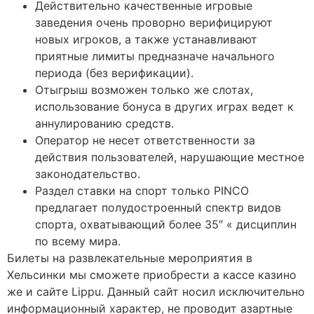
Действительно качественные игровые
заведения очень проворно верифицируют
новых игроков, а также устанавливают
приятные лимиты предназначе начального
периода (без верификации).
Отыгрыш возможен только же слотах,
использование бонуса в других играх ведет к
аннулированию средств.
Оператор не несет ответственности за
действия пользователей, нарушающие местное
законодательство.
Раздел ставки на спорт только PINCO
предлагает полудостроенный спектр видов
спорта, охватывающий более 35″ « дисциплин
по всему мира.
Билеты на развлекательные мероприятия в
Хельсинки мы сможете приобрести а кассе казино
же и сайте Lippu. Данный сайт носил исключительно
информационный характер, не проводит азартные