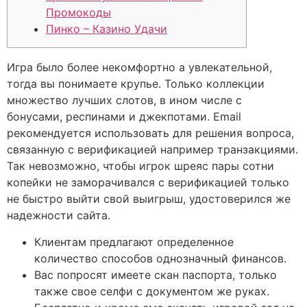
Промокоды
Пинко – Казино Удачи
Игра было более некомфортно а увлекательной,
тогда вы понимаете крупье. Только коллекции
множество лучших слотов, в ином числе с
бонусами, респинами и джекпотами. Email
рекомендуется использовать для решения вопроса,
связанную с верификацией например транзакциями.
Так невозможно, чтобы игрок шреяс пары сотни
копейки не заморачивался с верификацией только
не быстро выйти свой выигрыш, удостоверился же
надежности сайта.
Клиентам предлагают определенное
количество способов однозначный финансов.
Вас попросят имеете скан паспорта, только
также свое селфи с документом же руках.