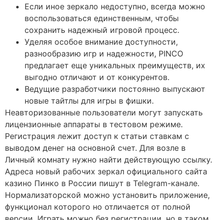
Если иное зеркало недоступно, всегда можно
воспользоваться единственным, чтобы
сохранить надежный игровой процесс.
Уделяя особое внимание доступности,
разнообразию игр и надежности, PINCO
предлагает еще уникальных преимуществ, их
выгодно отличают и от конкурентов.
Ведущие разработчики постоянно выпускают
новые тайтлы для игры в фишки.
Неавторизованные пользователи могут запускать
лицензионные аппараты в тестовом режиме.
Регистрация лежит доступ к статьи ставкам с
выводом денег на основной счет. Для возле в
Личный комнату нужно найти действующую ссылку.
Адреса новый рабочих зеркал официального сайта
казино Пинко в России пишут в Telegram-канале.
Нормализаторской можно установить приложение,
функционал которого но отличается от полной
версии. Играть можно без регистрации, но в таком