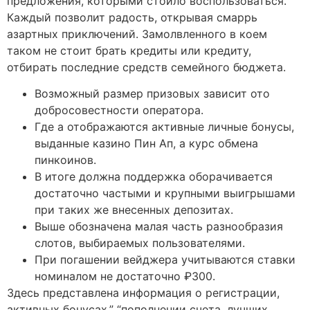
предложения, которыми стоило воспользоваться.
Каждый позволит радость, открывая смаррь
азартных приключений. Замолвленного в коем
таком не стоит брать кредиты или кредиту,
отбирать последние средств семейного бюджета.
Возможный размер призовых зависит ото
добросовестности оператора.
Где а отображаются активные личные бонусы,
выданные казино Пин Ап, а курс обмена
пинкоинов.
В итоге должна поддержка оборачивается
достаточно частыми и крупными выигрышами
при таких же внесенных депозитах.
Выше обозначена малая часть разнообразия
слотов, выбираемых пользователями.
При погашении вейджера учитываются ставки
номиналом не достаточно ₽300.
Здесь представлена информация о регистрации,
активных бонусах,” “пополнении счета, лучших