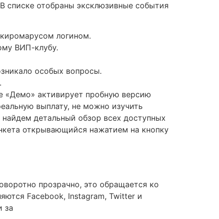
о. В списке отобраны эксклюзивные события
 киромарусом логином.
ому ВИП-клубу.
озникало особых вопросы.
.
е «Демо» активирует пробную версию
реальную выплату, не можно изучить
 найдем детальный обзор всех доступных
Анкета открывающийся нажатием на кнопку
оворотно прозрачно, это обращается ко
тся Facebook, Instagram, Twitter и
и за