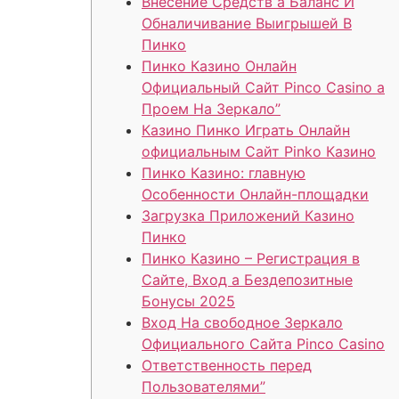
Внесение Средств а Баланс И
Обналичивание Выигрышей В
Пинко
Пинко Казино Онлайн
Официальный Сайт Pinco Casino а
Проем На Зеркало”
Казино Пинко Играть Онлайн
официальным Сайт Pinko Казино
Пинко Казино: главную
Особенности Онлайн-площадки
Загрузка Приложений Казино
Пинко
Пинко Казино – Регистрация в
Сайте, Вход а Бездепозитные
Бонусы 2025
Вход На свободное Зеркало
Официального Сайта Pinco Casino
Ответственность перед
Пользователями”