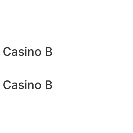
 Casino В
 Casino В