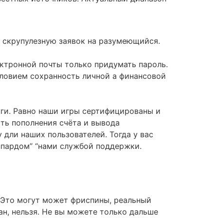
 скрупулезную заявок на разумеющийся.
ектронной почты только придумать пароль.
ловием сохранность личной а финансовой
ги. Равно наши игры сертифицированы и
ть пополнения счёта и вывода
дли наших пользователей. Тогда у вас
ппардом” “нами службой поддержки.
 Это могут может фриспины, реальный
ван, нельзя. Не вы можете только дальше