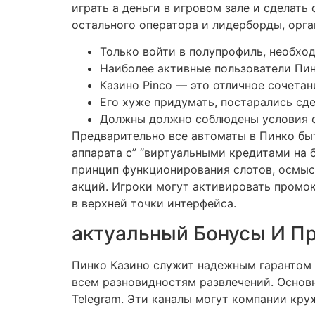
играть а деньги в игровом зале и сделать
остального оператора и лидерборды, орг
Только войти в полупрофиль, необхо
Наиболее активные пользователи Пин
Казино Pinco — это отличное сочетан
Его хуже придумать, постарались сд
Должны должно соблюдены условия с
Предварительно все автоматы в Пинко б
аппарата с” “виртуальными кредитами на 
принцип функционирования слотов, осмыс
акций. Игроки могут активировать промо
в верхней точки интерфейса.
актуальный Бонусы И Пр
Пинко Казино служит надежным гарантом т
всем разновидностям развлечений. Основн
Telegram. Эти каналы могут компании кру