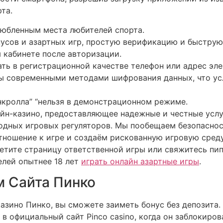
та.
излюбленным места любителей спорта.
усов и азартных игр, простую верификацию и быструю
 кабинете после авторизации.
ать в регистрационной качестве телефон или адрес эл
ы современными методами шифрования данных, что ус
нкролла” “нельзя в демонстрационном режиме.
айн-казино, предоставляющее надежные и честные услу
дных игровых регуляторов. Мы пообещаем безопаснос
ношение к игре и создаём рискованную игровую среду 
сетите страницу ответственной игры или свяжитесь пи
елей опытнее 18 лет
играть онлайн азартные игры
.
 Сайта Пинко
азино Пинко, вы сможете заиметь бонус без депозита.
и в официальный сайт Pinco casino, когда он заблокиро