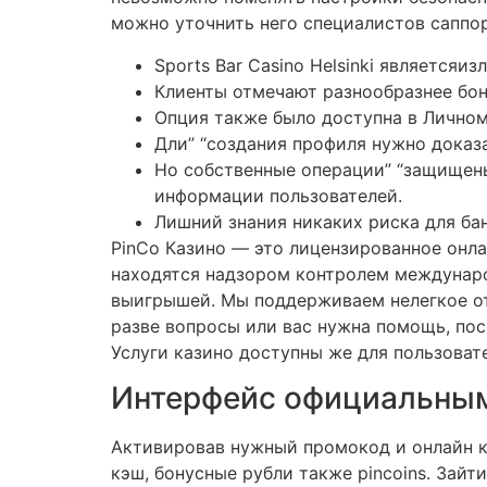
можно уточнить него специалистов саппор
Sports Bar Casino Helsinki является
Клиенты отмечают разнообразнее бон
Опция также было доступна в Личном
Дли” “создания профиля нужно доказ
Но собственные операции” “защищен
информации пользователей.
Лишний знания никаких риска для ба
PinCo Казино — это лицензированное онл
находятся надзором контролем междунаро
выигрышей. Мы поддерживаем нелегкое от
разве вопросы или вас нужна помощь, по
Услуги казино доступны же для пользоват
Интерфейс официальным
Активировав нужный промокод и онлайн к
кэш, бонусные рубли также pincoins. Зайт