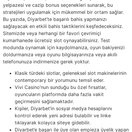
yelpazesi ve cazip bonus seçenekleri sunarak, bu
stratejileri uygulamak için mükemmel bir ortam sağlar.
Bu yazıda, Diyarbet’te başarılı bahis yapmanızı
sağlayacak en etkili bahis taktiklerini keşfedeceksiniz.
Sitemizde veya herhangi bir favori çevrimiçi
kumarhanede ücretsiz slot oynayabilirsiniz. Test
modunda oynamak için kaydolmanıza, oyun bakiyenizi
doldurmanıza veya oyunu bilgisayarınıza veya akıllı
telefonunuza indirmenize gerek yoktur.
Klasik türdeki slotlar, geleneksel slot makinelerinin
contemporary bir yorumunu temsil eder.
Vivi Casino’nun sunduğu bu özel fırsatlar,
oyuncuların platformda daha fazla vakit
geçirmesini sağlamaktadır.
Kişiler, Diyarbet’in sosyal medya hesaplarını
kontrol ederek yeni adresi bulabilir ve linke
tıklayarak kolayca siteye gidebilir.
Diyarbet’e başarı ile üye olan empieza üyelik yapan