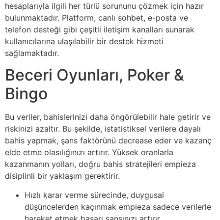
hesaplarıyla ilgili her türlü sorununu çözmek için hazır
bulunmaktadır. Platform, canlı sohbet, e-posta ve
telefon desteği gibi çeşitli iletişim kanalları sunarak
kullanıcılarına ulaşılabilir bir destek hizmeti
sağlamaktadır.
Beceri Oyunları, Poker &
Bingo
Bu veriler, bahislerinizi daha öngörülebilir hale getirir ve
riskinizi azaltır. Bu şekilde, istatistiksel verilere dayalı
bahis yapmak, şans faktörünü decrease eder ve kazanç
elde etme olasılığınızı artırır. Yüksek oranlarla
kazanmanın yolları, doğru bahis stratejileri empieza
disiplinli bir yaklaşım gerektirir.
Hızlı karar verme sürecinde, duygusal
düşüncelerden kaçınmak empieza sadece verilerle
hareket etmek başarı şansınızı artırır.