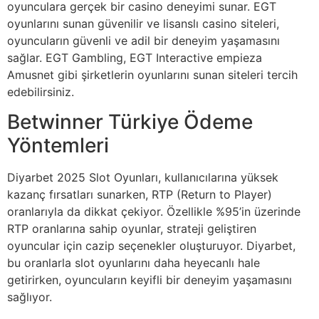
oyunculara gerçek bir casino deneyimi sunar. EGT
oyunlarını sunan güvenilir ve lisanslı casino siteleri,
oyuncuların güvenli ve adil bir deneyim yaşamasını
sağlar. EGT Gambling, EGT Interactive empieza
Amusnet gibi şirketlerin oyunlarını sunan siteleri tercih
edebilirsiniz.
Betwinner Türkiye Ödeme
Yöntemleri
Diyarbet 2025 Slot Oyunları, kullanıcılarına yüksek
kazanç fırsatları sunarken, RTP (Return to Player)
oranlarıyla da dikkat çekiyor. Özellikle %95’in üzerinde
RTP oranlarına sahip oyunlar, strateji geliştiren
oyuncular için cazip seçenekler oluşturuyor. Diyarbet,
bu oranlarla slot oyunlarını daha heyecanlı hale
getirirken, oyuncuların keyifli bir deneyim yaşamasını
sağlıyor.