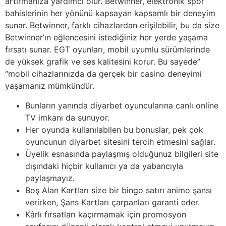
artırmanıza yardımcı olur. Betwinner, elektronik spor
bahislerinin her yönünü kapsayan kapsamlı bir deneyim
sunar. Betwinner, farklı cihazlardan erişilebilir, bu da size
Betwinner’ın eğlencesini istediğiniz her yerde yaşama
fırsatı sunar. EGT oyunları, mobil uyumlu sürümlerinde
de yüksek grafik ve ses kalitesini korur. Bu sayede”
“mobil cihazlarınızda da gerçek bir casino deneyimi
yaşamanız mümkündür.
Bunların yanında diyarbet oyuncularına canlı online
TV imkanı da sunuyor.
Her oyunda kullanılabilen bu bonuslar, pek çok
oyuncunun diyarbet sitesini tercih etmesini sağlar.
Üyelik esnasında paylaşmış olduğunuz bilgileri site
dışındaki hiçbir kullanıcı ya da yabancıyla
paylaşmayız.
Boş Alan Kartları size bir bingo satırı animo şansı
verirken, Şans Kartları çarpanları garanti eder.
Kârlı fırsatları kaçırmamak için promosyon