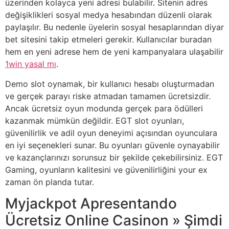
üzerinden kolayca yeni adresi bulabilir. Sitenin adres
değişiklikleri sosyal medya hesabından düzenli olarak
paylaşılır. Bu nedenle üyelerin sosyal hesaplarından diyar
bet sitesini takip etmeleri gerekir. Kullanıcılar buradan
hem en yeni adrese hem de yeni kampanyalara ulaşabilir
1win yasal mı
.
Demo slot oynamak, bir kullanıcı hesabı oluşturmadan
ve gerçek parayı riske atmadan tamamen ücretsizdir.
Ancak ücretsiz oyun modunda gerçek para ödülleri
kazanmak mümkün değildir. EGT slot oyunları,
güvenilirlik ve adil oyun deneyimi açısından oyunculara
en iyi seçenekleri sunar. Bu oyunları güvenle oynayabilir
ve kazançlarınızı sorunsuz bir şekilde çekebilirsiniz. EGT
Gaming, oyunların kalitesini ve güvenilirliğini your ex
zaman ön planda tutar.
Myjackpot Apresentando
Ücretsiz Online Casinon » Şimdi