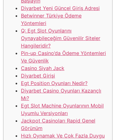
Başlayın
Diyarbet Yeni Güncel Giriş Adresi
Betwinner Türkiye Ödeme
Yöntemleri
Q: Egt Slot Oyunlarını
Oynayabileceğim Güvenilir Siteler
Hangileridir?
Pin-up Casino’da Ödeme Yöntemleri
Ve Güvenlik
Casino Siyah Jack
Diyarbet Girişi
Egt Position Oyunları Nedir?
Diyarbet Casino Oyunları Kazançlı
Mı?
Egt Slot Machine Oyunlarının Mobil
Uyumlu Versiyonları
Jackpot Casinoları Rapid Genel
Görünüm
Hızlı Oynamak Ve Çok Fazla Duygu