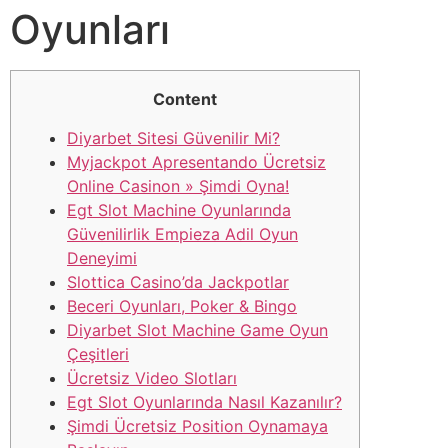
Oyunları
Content
Diyarbet Sitesi Güvenilir Mi?
Myjackpot Apresentando Ücretsiz
Online Casinon » Şimdi Oyna!
Egt Slot Machine Oyunlarında
Güvenilirlik Empieza Adil Oyun
Deneyimi
Slottica Casino’da Jackpotlar
Beceri Oyunları, Poker & Bingo
Diyarbet Slot Machine Game Oyun
Çeşitleri
Ücretsiz Video Slotları
Egt Slot Oyunlarında Nasıl Kazanılır?
Şimdi Ücretsiz Position Oynamaya