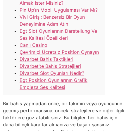
Almak Ister Misiniz?
Pin Up’ın Mobil Uygulaması Var Mı?
Vivi Girişi: Benzersiz Bir Oyun
Deneyimine Adım Atın
Egt Slot Oyunlarının Darstellung Ve
Ses Kalitesi Özellikleri
Canlı Casino
Çevrimiçi Ücretsiz Position Oynayın
Diyarbet Bahis Taktikleri
Diyarbet’te Bahis Stratejileri
Diyarbet Slot Oyunları Nedir?
Egt Position Oyunlarının Grafik
Empieza Ses Kalitesi
Bir bahis yapmadan önce, bir takımın veya oyuncunun
geçmiş performansına, önceki stratejilere ve diğer ilgili
faktörlere göz atabilirsiniz. Bu bilgiler, her bahis için
daha bilinçli kararlar almanıza ve başarı şansınızı