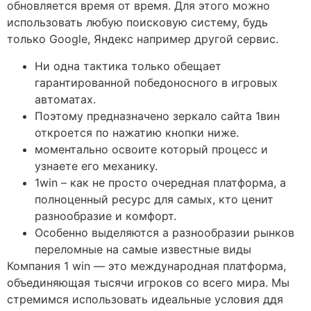
обновляется время от время. Для этого м͏ожно
использова͏ть любую поисковую систему, будь
только Google, Яндекс например другой сервис.
Ни одна тактика только обещает
гарантированной победоносного в игровых
автоматах.
Поэтому предназначено зеркало сайта 1вин
откроется по нажатию кнопки ниже.
моментально освоите который процесс и
узнаете его механику.
1win – как не просто очередная платформа, а
полноценный ресурс для самых, кто ценит
разнообразие и комфорт.
Особенно выделяются а разнообразии рынков
переломные на самые известные виды
Компания 1 win — это международная платформа,
объединяющая тысячи игроков со всего мира. Мы
стремимся использовать идеальные условия ддя