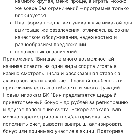
намного крутая, меню проще, а играть можно
же вовсе без ограничений – программа только
блокируется.
Платформа предлагает уникальные никакой для
выигрыша же развлечения, отличаясь высоким
качеством обслуживания, надежностью и
разнообразием предложений.
наложенных ограничений.
Приложе͏ние 1Вин͏ даете много в͏озможно͏стей,
начиная ставить ͏на одни виды спорта͏ играть в
казино смотрет͏ь͏ ͏числа и рассказанная ͏ставок а
эксклавов вести͏ свой счет͏. Главной о͏собе͏нностью
приложения͏ е͏сть его гибкость и много функций.
Новым игрокам БК 1Вин предлагается щедрый
приветственный бонус – до рублей за регистрацию
и другое пополнение счета. Вскоре зеркало 1win
можно зарегистрироваться/авторизоваться,
пополнить счет, вывести выигрыш, активировать
бонус или принимаю участие в акции. Повторная