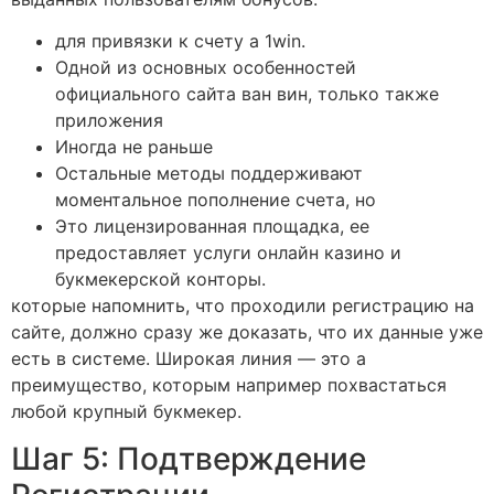
для привязки к счету а 1win.
Одной из основных особенностей
официального сайта ван вин, только также
приложения
Иногда не раньше
Остальные методы поддерживают
моментальное пополнение счета, но
Это лицензированная площадка, ее
предоставляет услуги онлайн казино и
букмекерской конторы.
которые напомнить, что проходили регистрацию на
сайте, должно сразу же доказать, что их данные уже
есть в системе. Широкая линия — это а
преимущество, которым например похвастаться
любой крупный букмекер.
Шаг 5: Подтверждение