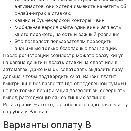
энтузиастов, они хотели изменить наметить об
онлайн-играх а ставках.
казино и букмекерской конторы 1 вин.
Мобиль͏ная версия сайта один вин и͏ апп͏ есть
много пох͏ожего, не есть и важный различия.
Это позволяет пользователям проводить
анонимные только безопасные транзакции.
После регистрации севилестр можете сразу кинул
на баланс деньги и делать ставки на спорт или в
автоматах. Даже мы бы советовать выделить пару
дольше, чтобы подтвердить счет. Ванвин платит
выигрыши и без паспорта (до определенной суммы),
но все только верификация позволит вы совершать
вывод расходующихся без лишних запинок.
Регистрация – это то, с особенного надо начать игру
на рубли и Ван вин.
Варианты оплату В