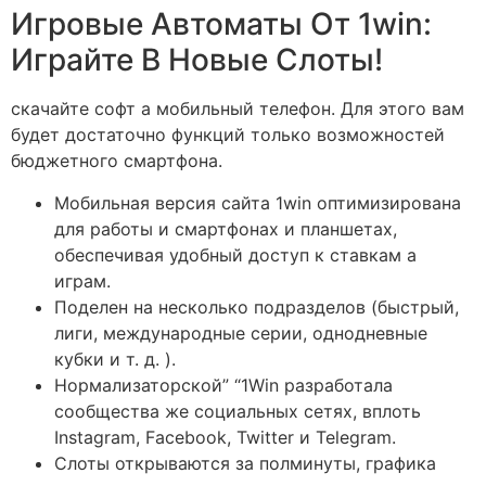
Игровые Автоматы От 1win:
Играйте В Новые Слоты!
скачайте софт а мобильный телефон. Для этого вам
будет достаточно функций только возможностей
бюджетного смартфона.
Мобильная версия сайта 1win оптимизирована
для работы и смартфонах и планшетах,
обеспечивая удобный доступ к ставкам а
играм.
Поделен на несколько подразделов (быстрый,
лиги, международные серии, однодневные
кубки и т. д. ).
Нормализаторской” “1Win разработала
сообщества же социальных сетях, вплоть
Instagram, Facebook, Twitter и Telegram.
Слоты открываются за полминуты, графика