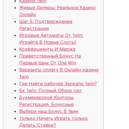
Казино 1win
Живы͏е Дилеры: Реальное Казино
Онлайн
Шаг 5: Подтверждение
Регистрации
Игровые Автоматы От 1win:
Играйте В Новые Слоты!
Коэффициенты И Маржа
Приветственный Бонус На
Первый банк От One Win
Варианты оплату В Онлайн-казино
1win
Где Найти рабочее Зеркало 1win?
Бк 1win: Полный Обзор сил
Букмекерской Конторы
Регистрация, Бонусные
Выбери наш Бонус В 1вин
только Начать Играть только
Делать Ставки?