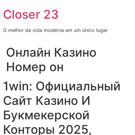
Pular
Closer 23
para
o
conteúdo
O melhor da vida moderna em um único lugar
Онлайн Казино
Номер он
1win: Официальный
Сайт Казино И
Букмекерской
Конторы 2025,