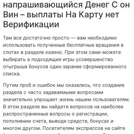
напрашивающийся Денег С он
Вин – выплаты На Карту нет
Верификации
Там все достаточно просто — вам необходимо
использовать полученные бесплатные вращения в
слотах в разделе казино. При этом сами можете
выбирать а подходящие игры усовершенство
отыгрыша бонусов один заранее сформированного
списка.
Путем проб и ошибок мы оказались, что создание
раздела с часто задаваемыми вопросами
значительно упрощает жизнь нашим пользователям.
В этом разделе вы найдете вопросов на наиболее
распространенные вопросы о регистрации,
пополнении счета, выводе средств, бонусах и
многом другом. Посетителям экспрессов на сайте