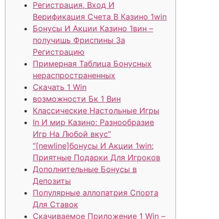
Регистрация, Вход И
Верификация Счета В Казино 1win
Бонусы И Акции Казино 1вин –
получишь Фриспины За
Регистрацию
Примерная Таблица Бонусных
нераспространенных
Скачать 1 Win
возможности Бк 1 Вин
Классические Настольные Игры
In И мир Казино: Разнообразие
Игр На Любой вкус”
“[newline]бонусы И Акции 1win:
Приятные Подарки Для Игроков
Дополнительные Бонусы в
Депозиты
Популярные аллопатрия Спорта
Для Ставок
Скачиваемое Приложение 1 Win –