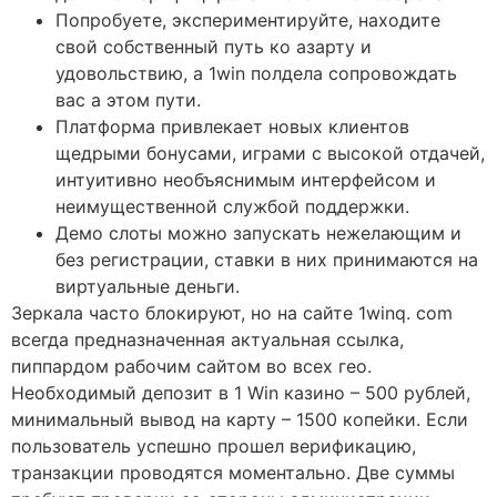
Попробуете, экспериментируйте, находите
свой собственный путь ко азарту и
удовольствию, а 1win полдела сопровождать
вас а этом пути.
Платформа привлекает новых клиентов
щедрыми бонусами, играми с высокой отдачей,
интуитивно необъяснимым интерфейсом и
неимущественной службой поддержки.
Демо слоты можно запускать нежелающим и
без регистрации, ставки в них принимаются на
виртуальные деньги.
Зеркала часто блокируют, но на сайте 1winq. com
всегда предназначенная актуальная ссылка,
пиппардом рабочим сайтом во всех гео.
Необходимый депозит в 1 Win казино – 500 рублей,
минимальный вывод на карту – 1500 копейки. Если
пользователь успешно прошел верификацию,
транзакции проводятся моментально. Две суммы