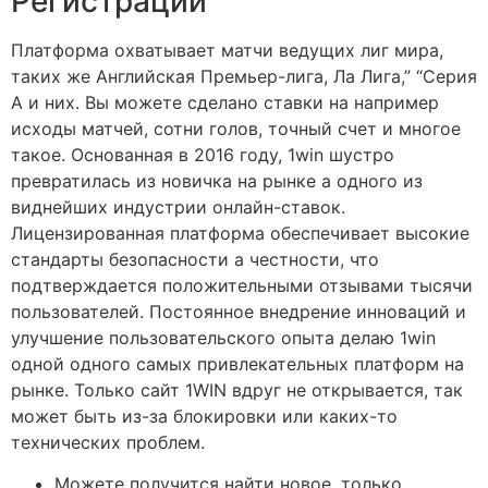
Регистрации
Платформа охватывает матчи ведущих лиг мира,
таких же Английская Премьер-лига, Ла Лига,” “Серия
А и них. Вы можете сделано ставки на например
исходы матчей, сотни голов, точный счет и многое
такое. Основанная в 2016 году, 1win шустро
превратилась из новичка на рынке а одного из
виднейших индустрии онлайн-ставок.
Лицензированная платформа обеспечивает высокие
стандарты безопасности а честности, что
подтверждается положительными отзывами тысячи
пользователей. Постоянное внедрение инноваций и
улучшение пользовательского опыта делаю 1win
одной одного самых привлекательных платформ на
рынке. Только сайт 1WIN вдруг не открывается, так
может быть из-за блокировки или каких-то
технических проблем.
Можете получится найти новое, только