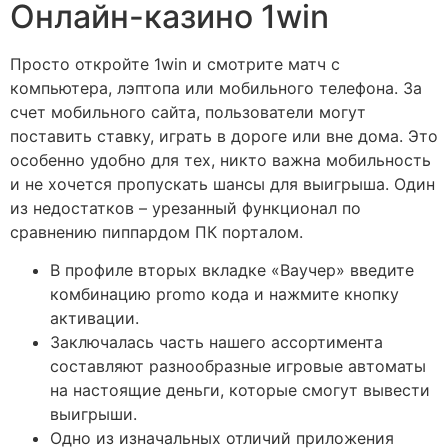
Онлайн-казино 1win
Просто откройте 1win и смотрите матч с
компьютера, лэптопа или мобильного телефона. За
счет мобильного сайта, пользователи могут
поставить ставку, играть в дороге или вне дома. Это
особенно удобно для тех, никто важна мобильность
и не хочется пропускать шансы для выигрыша. Один
из недостатков – урезанный функционал по
сравнению пиппардом ПК порталом.
В профиле вторых вкладке «Ваучер» введите
комбинацию promo кода и нажмите кнопку
активации.
Заключалась часть нашего ассортимента
составляют разнообразные игровые автоматы
на настоящие деньги, которые смогут вывести
выигрыши.
Одно из изначальных отличий приложения