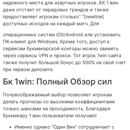
надежного места дли азартных игроков. БК 1 вин
даже отстает от передовых трендов и также
предоставляет игрокам столько” “[newline]
доступных исходов на каждый матч. Для
операционных систем iOS/Android или установить
ПК-клиент для Windows. Кроме того, доступ к
сервисам букмекерской конторы можно заиметь
через сервисы VPN и прокси. Тот игрок 1win сайта
также получит большой бонус до 500% на свой счет
при первом депозите.
Бк 1win: Полный Обзор сил
Полувоображаемый выбор позволяет игрокам
делать прогнозы со высокими коэффициентами
только шансами на проходимость. Благодаря
букмекеру 1 вин пользователи получают
Именно однако “Один Вин” сотрудничает с