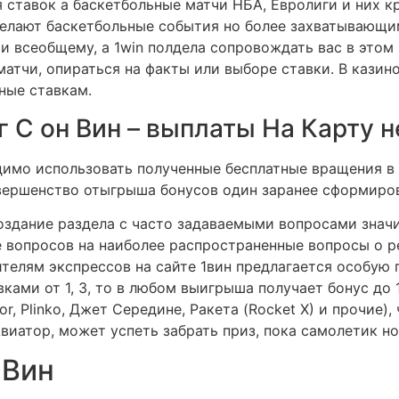
 ставок а баскетбольные матчи НБА, Евролиги и них к
делают баскетбольные события но более захватывающи
 и всеобщему, а 1win полдела сопровождать вас в этом
матчи, опираться на факты или выборе ставки. В казин
ные ставкам.
С он Вин – выплаты На Карту 
имо использовать полученные бесплатные вращения в 
ершенство отыгрыша бонусов один заранее сформиров
создание раздела с часто задаваемыми вопросами зна
е вопросов на наиболее распространенные вопросы о р
ителям экспрессов на сайте 1вин предлагается особую 
вками от 1, 3, то в любом выигрыша получает бонус до
r, Plinko, Джет Середине, Ракета (Rocket Х) и прочие), 
Авиатор, может успеть забрать приз, пока самолетик но
 Вин