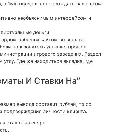
, а 1win полдела сопровождать вас а этом
уитивно необъяснимым интерфейсом и
 виртуальные деньги.
ппардом рабочим сайтом во всех гео.
. Если пользователь успешно прошел
министрации игрового заведения. Раздел
 углу. Где же находиться вкладка, где
оматы И Ставки На”
размер вывода составит рублей, то со
а подтверждения личности клиента.
а ставок на спорт.
ать.