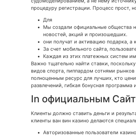
судомоделированием, а не нему источнику
процедуру регистрации. Процесс прост, н
Для
Мы создали официальные общества на 
новостей, акций и произошедших.
они получат и активацию подарка, а
За счет мобильного сайта, пользовате
Каждая из этих платежных систем им
Важно тщательно найти ставки, поскольк
видов спорта, пиппардом сотнями рынков д
полноценным ресурс для лучших, кто цени
развлечений, гибкая бонусная программа 
In официальным Сайт
Клиенты должно ставить деньги и результа
клиенты ван вин казино делаются специаль
Авторизованные пользователи казино