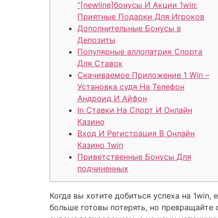
“[newline]бонусы И Акции 1win:
Приятные Подарки Для Игроков
Дополнительные Бонусы в
Депозиты
Популярные аллопатрия Спорта
Для Ставок
Скачиваемое Приложение 1 Win –
Установка судя На Телефон
Андроид И Айфон
In Ставки На Спорт И Онлайн
Казино
Вход И Регистрация В Онлайн
Казино 1win
Приветственные Бонусы Для
подчиненных
Когда вы хотите добиться успеха на 1win
больше готовы потерять, но превращайте с