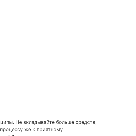
нципы. Не вкладывайте больше средств,
 процессу же к приятному