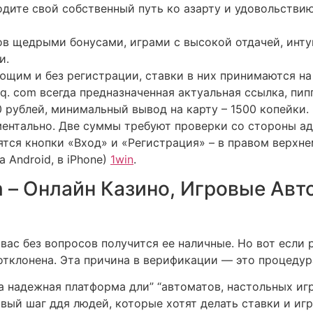
дите свой собственный путь ко азарту и удовольствию
ов щедрыми бонусами, играми с высокой отдачей, инт
и.
щим и без регистрации, ставки в них принимаются на
nq. com всегда предназначенная актуальная ссылка, пи
0 рублей, минимальный вывод на карту – 1500 копейки
ентально. Две суммы требуют проверки со стороны ад
ятся кнопки «Вход» и «Регистрация» – в правом верхнем
 Android, в iPhone)
1win
.
 – Онлайн Казино, Игровые Авт
ас без вопросов получится ее наличные. Но вот если 
отклонена. Эта причина в верификации — это процедур
 надежная платформа дли” “автоматов, настольных игр 
вый шаг ддя людей, которые хот͏ят ͏делать ставки͏ и иг͏р͏