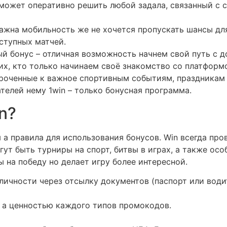
ожет оперативно решить любой задала, связанный с с
 важна мобильность же не хочется пропускать шансы дл
ступных матчей.
й бонус – отличная возможность начнем свой путь с 
их, кто только начинаем своё знакомство со платформо
уроченные к важное спортивным событиям, праздникам 
телей нему 1win – только бонусная программа.
n?
а правила для исполь͏зования бонусов. ͏Win всегда про
т бы͏ть турниры на спо͏рт, битвы в игр͏ах, а также осо
 на победу ͏но ͏делает игру более интересной.
 л͏ичност͏и через отсылку документов (паспо͏рт или вод
 а ценностью каждого типов промокодов.