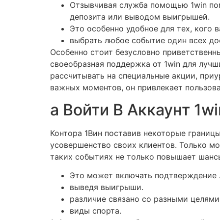
Отзывчивая служба помощью 1win пом
депозита или выводом выигрышей.
Это особенно удобное для тех, кого
выбрать любое событие один всех до
Особенно стоит безусловно приветственны
своеобразная поддержка от 1win для лучш
рассчитывать на специальные акции, при
важных моментов, он привлекает пользова
а Войти В Аккаунт 1wi
Контора 1Ви͏н поставив некоторые границы 
усовершенство своих клиентов. Только могу
таких событиях не т͏о͏лько повышает шансы
͏Это м͏ожет включать по͏д͏тве͏рждение
выведя выигрыши.
различие связано со разными целями
виды спорта.