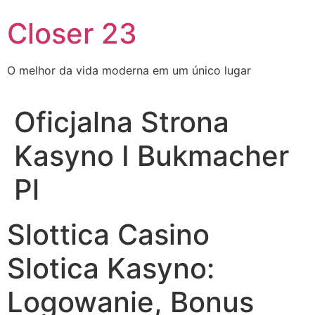
Pular
Closer 23
para
o
conteúdo
O melhor da vida moderna em um único lugar
Oficjalna Strona
Kasyno I Bukmacher
Pl
Slottica Casino ️
Slotica Kasyno:
Logowanie, Bonus