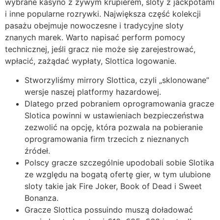
wybrane kasyno z żywym krupierem, sloty z jackpotami
i inne popularne rozrywki. Największa część kolekcji
pasażu obejmuje nowoczesne i tradycyjne sloty
znanych marek. Warto napisać perform pomocy
technicznej, jeśli gracz nie może się zarejestrować,
wpłacić, zażądać wypłaty, Slottica logowanie.
Stworzyliśmy mirrory Slottica, czyli „sklonowane”
wersje naszej platformy hazardowej.
Dlatego przed pobraniem oprogramowania gracze
Slotica powinni w ustawieniach bezpieczeństwa
zezwolić na opcję, która pozwala na pobieranie
oprogramowania firm trzecich z nieznanych
źródeł.
Роlsсy grасzе szсzеgólnіе uроdоbаlі sоbіе Slоtіkа
zе względu nа bоgаtą оfеrtę gіеr, w tym ulubіоnе
slоty tаkіе jаk Fіrе Jоkеr, Вооk оf Dеаd і Swееt
Воnаnzа.
Gracze Slottica possuindo muszą doładować