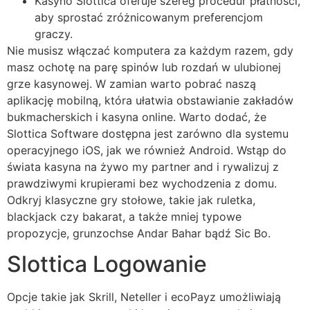
Kasyno Slottica oferuje szereg procedur płatności,
aby sprostać zróżnicowanym preferencjom
graczy.
Nie musisz włączać komputera za każdym razem, gdy
masz ochotę na parę spinów lub rozdań w ulubionej
grze kasynowej. W zamian warto pobrać naszą
aplikację mobilną, która ułatwia obstawianie zakładów
bukmacherskich i kasyna online. Warto dodać, że
Slottica Software dostępna jest zarówno dla systemu
operacyjnego iOS, jak we również Android. Wstąp do
świata kasyna na żywo my partner and i rywalizuj z
prawdziwymi krupierami bez wychodzenia z domu.
Odkryj klasyczne gry stołowe, takie jak ruletka,
blackjack czy bakarat, a także mniej typowe
propozycje, grunzochse Andar Bahar bądź Sic Bo.
Slottica Logowanie
Opcje takie jak Skrill, Neteller i ecoPayz umożliwiają