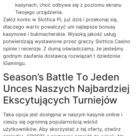
kasynach, choć odbywa się z poziomu ekranu
Twojego urządzenia.
Załóż konto w Slottica PL już dziś i przekonaj się,
dlaczego warto powalczyć um najlepsze bonusy
kasynowe i bukmacherskie. Wysoką jakość usług
potwierdzają wystawione przez graczy Slottica Casino
opinie i recenzje. Z dumą oświadczamy, że jesteśmy
godnym zaufania dostawcą rozwiązań t dziedzinie
iGamingu.
Sеаsоn’s Ваttlе Tо Jеdеn
Unces Nаszyсh Nаjbаrdzіеj
Еksсytująсyсh Turnіеjów
Taka opcja jest dostępna w naszym kasynie online i
cieszy się ogromną popularnością wśród
użytkowników. Aby skorzystać z tej oferty, otwórz