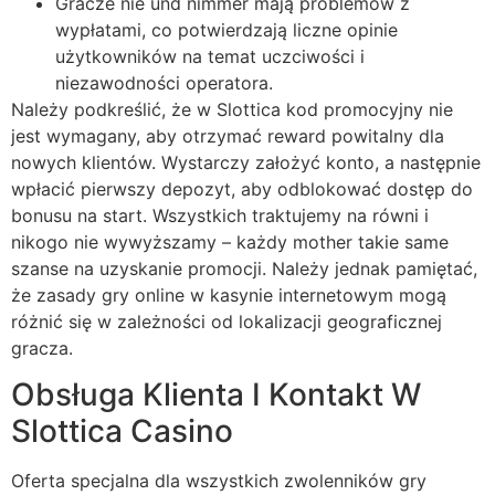
Gracze nie und nimmer mają problemów z
wypłatami, co potwierdzają liczne opinie
użytkowników na temat uczciwości i
niezawodności operatora.
Należy podkreślić, że w Slottica kod promocyjny nie
jest wymagany, aby otrzymać reward powitalny dla
nowych klientów. Wystarczy założyć konto, a następnie
wpłacić pierwszy depozyt, aby odblokować dostęp do
bonusu na start. Wszystkich traktujemy na równi i
nikogo nie wywyższamy – każdy mother takie same
szanse na uzyskanie promocji. Należy jednak pamiętać,
że zasady gry online w kasynie internetowym mogą
różnić się w zależności od lokalizacji geograficznej
gracza.
Obsługa Klienta I Kontakt W
Slottica Casino
Oferta specjalna dla wszystkich zwolenników gry