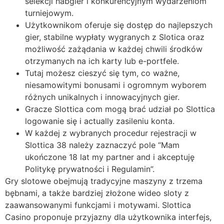
selekcji habgier i konkurencyjnym wydarzeniom
turniejowym.
Użytkownikom oferuje się dostęp do najlepszych
gier, stabilne wypłaty wygranych z Slotica oraz
możliwość zażądania w każdej chwili środków
otrzymanych na ich karty lub e-portfele.
Tutaj możesz cieszyć się tym, co ważne,
niesamowitymi bonusami i ogromnym wyborem
różnych unikalnych i innowacyjnych gier.
Gracze Slottica com mogą brać udział po Slottica
logowanie się i actually zasileniu konta.
W każdej z wybranych procedur rejestracji w
Slottica 38 należy zaznaczyć pole “Mam
ukończone 18 lat my partner and i akceptuję
Politykę prywatności i Regulamin”.
Gry slotowe obejmują tradycyjne maszyny z trzema
bębnami, a także bardziej złożone wideo sloty z
zaawansowanymi funkcjami i motywami. Slottica
Casino proponuje przyjazny dla użytkownika interfejs,