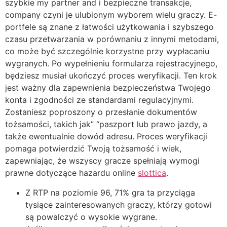
szybkie my partner and i bezpieczne transakcje,
company czyni je ulubionym wyborem wielu graczy. E-
portfele są znane z łatwości użytkowania i szybszego
czasu przetwarzania w porównaniu z innymi metodami,
co może być szczególnie korzystne przy wypłacaniu
wygranych. Po wypełnieniu formularza rejestracyjnego,
będziesz musiał ukończyć proces weryfikacji. Ten krok
jest ważny dla zapewnienia bezpieczeństwa Twojego
konta i zgodności ze standardami regulacyjnymi.
Zostaniesz poproszony o przesłanie dokumentów
tożsamości, takich jak” “paszport lub prawo jazdy, a
także ewentualnie dowód adresu. Proces weryfikacji
pomaga potwierdzić Twoją tożsamość i wiek,
zapewniając, że wszyscy gracze spełniają wymogi
prawne dotyczące hazardu online
slottica
.
Z RTP na poziomie 96, 71% gra ta przyciąga
tysiące zainteresowanych graczy, którzy gotowi
są powalczyć o wysokie wygrane.