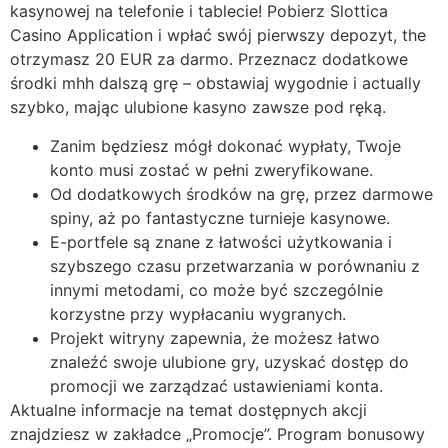
kasynowej na telefonie i tablecie! Pobierz Slottica
Casino Application i wpłać swój pierwszy depozyt, the
otrzymasz 20 EUR za darmo. Przeznacz dodatkowe
środki mhh dalszą grę – obstawiaj wygodnie i actually
szybko, mając ulubione kasyno zawsze pod ręką.
Zanim będziesz mógł dokonać wypłaty, Twoje
konto musi zostać w pełni zweryfikowane.
Od dodatkowych środków na grę, przez darmowe
spiny, aż po fantastyczne turnieje kasynowe.
E-portfele są znane z łatwości użytkowania i
szybszego czasu przetwarzania w porównaniu z
innymi metodami, co może być szczególnie
korzystne przy wypłacaniu wygranych.
Projekt witryny zapewnia, że możesz łatwo
znaleźć swoje ulubione gry, uzyskać dostęp do
promocji we zarządzać ustawieniami konta.
Aktualne informacje na temat dostępnych akcji
znajdziesz w zakładce „Promocje”. Program bonusowy