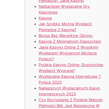
Pieniądze? Jakie Kasyno
Najbardziej Wypłacalne Gry
Kasynowe
Kasyna
Jak Szybko Można Wypłacić
Pieniądze Z Kasyna?
Bonus Bez Warunków Obrotu
Kasyna Z Minimalnym Depozytem
Jakie Kasyno Online Z Wysokimi
Wypłatami Wygranych Możecie
Polecić?
Polskie Kasyno Online: Grunzochse
Wypłacić Wygraną?
Wypłacalne Kasyna Internetowe T
Polsce 2025
Najlepszych Wypłacalnych Kasyn
Internetowych 2023
Czy Korzystanie Z Polskiej Metody
Płatności Blik Jest Bezpieczne W