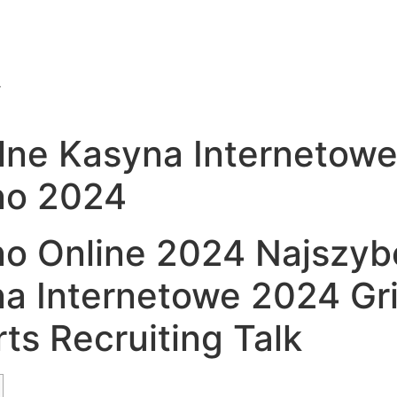
r
lne Kasyna Internetowe
no 2024
 Online 2024 Najszybci
a Internetowe 2024 Gri
ts Recruiting Talk