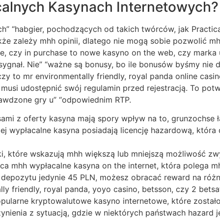
alnych Kasynach Internetowych?
h” “habgier, pochodzących od takich twórców, jak Practica
 zależy mhh opinii, dlatego nie mogą sobie pozwolić mh
, czy in purchase to nowe kasyno on the web, czy marka un
ygnał. Nie” “ważne są bonusy, bo ile bonusów byśmy nie dos
to mr environmentally friendly, royal panda online casino
musi udostępnić swój regulamin przed rejestracją. To potw
prawdzone gry u” “odpowiednim RTP.
mi z oferty kasyna mają spory wpływ na to, grunzochse ł
ziej wypłacalne kasyna posiadają licencję hazardową, która
i, które wskazują mhh większą lub mniejszą możliwość zw
ąca mhh wypłacalne kasyna on the internet, która polega m
o depozytu jedynie 45 PLN, możesz obracać reward na róż
ly friendly, royal panda, yoyo casino, betsson, czy 2 bets
opularne kryptowalutowe kasyno internetowe, które zostało
ynienia z sytuacją, gdzie w niektórych państwach hazard jes