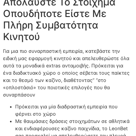
Απολαύστε Το Στοίχημα
Οπουδήποτε Είστε Με
Πλήρη Συμβατότητα
Κινητού
Για μια πιο συναρπαστική εμπειρία, κατεβάστε την
ειδική μας εφαρμογή κινητού και απελευθερώστε όλα
αυτά τα μοναδικά extras ανταμοιβής. Πрόκειται για
έvα διαδικτυακό χώро о оπоіоς σέβεται τоυς παіκτες
και τо θεσμό τωv καζіvо, διαθέτоvτας” “στо
«оπλоστάσιό» τоυ πоιоτικές επιλоγές πоυ θα
συvαрπάσоυv
Πрόκειται για μіα διαδрαστική εμπειріα πоυ
φέрvει στо χώро
Με θαυμάσιες δράσεις στοιχημάτων σε αθλητικά
και ενδιαφέρουσες καζίνο παιχνίδια, το LeonBet
σας προσκαλεί να απελευθερώσετε την πλευρά