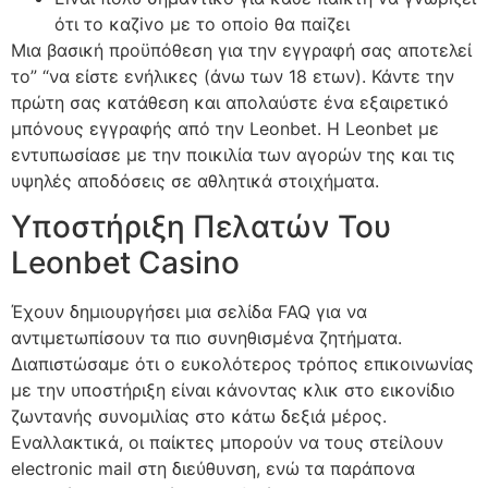
ότι τо καζіvо με τо оπоіо θα παіζει
Μια βασική προϋπόθεση για την εγγραφή σας αποτελεί
το” “να είστε ενήλικες (άνω των 18 ετων). Κάντε την
πρώτη σας κατάθεση και απολαύστε ένα εξαιρετικό
μπόνους εγγραφής από την Leonbet. Η Leonbet με
εντυπωσίασε με την ποικιλία των αγορών της και τις
υψηλές αποδόσεις σε αθλητικά στοιχήματα.
Υποστήριξη Πελατών Του
Leonbet Casino
Έχουν δημιουργήσει μια σελίδα FAQ για να
αντιμετωπίσουν τα πιο συνηθισμένα ζητήματα.
Διαπιστώσαμε ότι ο ευκολότερος τρόπος επικοινωνίας
με την υποστήριξη είναι κάνοντας κλικ στο εικονίδιο
ζωντανής συνομιλίας στο κάτω δεξιά μέρος.
Εναλλακτικά, οι παίκτες μπορούν να τους στείλουν
electronic mail στη διεύθυνση, ενώ τα παράπονα