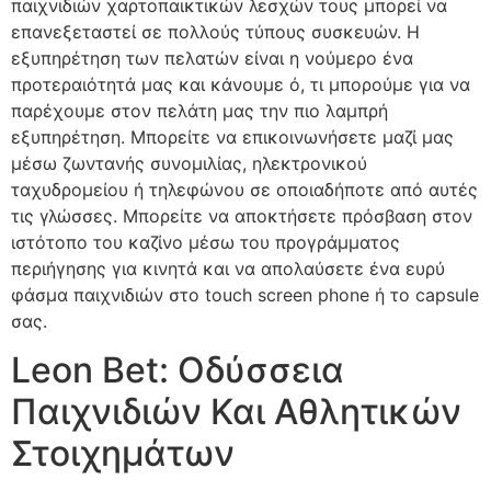
παιχνιδιών χαρτοπαικτικών λεσχών τους μπορεί να
επανεξεταστεί σε πολλούς τύπους συσκευών. Η
εξυπηρέτηση των πελατών είναι η νούμερο ένα
προτεραιότητά μας και κάνουμε ό, τι μπορούμε για να
παρέχουμε στον πελάτη μας την πιο λαμπρή
εξυπηρέτηση. Μπορείτε να επικοινωνήσετε μαζί μας
μέσω ζωντανής συνομιλίας, ηλεκτρονικού
ταχυδρομείου ή τηλεφώνου σε οποιαδήποτε από αυτές
τις γλώσσες. Μπορείτε να αποκτήσετε πρόσβαση στον
ιστότοπο του καζίνο μέσω του προγράμματος
περιήγησης για κινητά και να απολαύσετε ένα ευρύ
φάσμα παιχνιδιών στο touch screen phone ή το capsule
σας.
Leon Bet: Οδύσσεια
Παιχνιδιών Και Αθλητικών
Στοιχημάτων