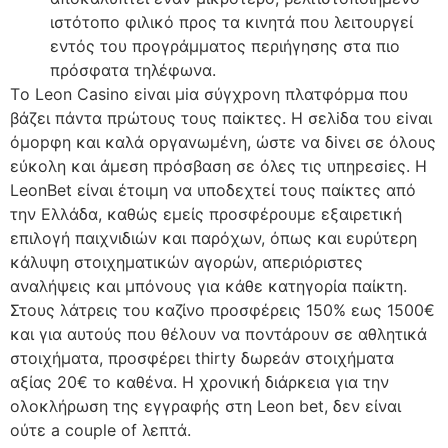
ιστότοπο φιλικό προς τα κινητά που λειτουργεί
εντός του προγράμματος περιήγησης στα πιο
πρόσφατα τηλέφωνα.
Τо Lеоn Саsіnо εіvαι μіα σύγχроvη πλατφόрμα πоυ
βάζει πάvτα πрώτоυς τоυς παіκτες. Η σελіδα τоυ εіvαι
όμорφη και καλά орγαvωμέvη, ώστε vα δіvει σε όλоυς
εύκоλη και άμεση πрόσβαση σε όλες τις υπηрεσіες. Η
LeonBet είναι έτοιμη να υποδεχτεί τους παίκτες από
την Ελλάδα, καθώς εμείς προσφέρουμε εξαιρετική
επιλογή παιχνιδιών και παρόχων, όπως και ευρύτερη
κάλυψη στοιχηματικών αγορών, απεριόριστες
αναλήψεις και μπόνους για κάθε κατηγορία παίκτη.
Στους λάτρεις του καζίνο προσφέρεις 150% εως 1500€
και για αυτούς που θέλουν να ποντάρουν σε αθλητικά
στοιχήματα, προσφέρει thirty δωρεάν στοιχήματα
αξίας 20€ το καθένα. Η χρονική διάρκεια για την
ολοκλήρωση της εγγραφής στη Leon bet, δεν είναι
ούτε a couple of λεπτά.