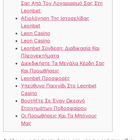
Σας Από Τον Λογαριασμό Σας Στη
Leonbet;
Αξιολόγηση Της Ιστοσελίδας
Leonbet
Leon Casino
Leon Casino
Leonbet Σύνδεση: Διαδικασία Και
Πλεονεκτήματα
Διεκδικήστε Τα Μεγάλα Κέρδη Σας
Και Προωθήσεις
Leonbet Προσφορές
Yπεύθυνο Παιχνίδι Στο Leonbet
Casino
Βουτήξτε Σε Έναν Ωκεανό
Στοιχημάτων Ποδοσφαίρου
Οι Προωθήσεις Και Τα Μπόνους
Μας