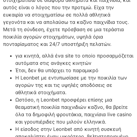
αυτός είναι ο λόγος που την προτιμώ. Είχα την
ευκαιρία να στοιχηματίσω σε πολλά αθλητικά
γεγονότα και να απολαύσω τα καζίνο παιχνίδια τους.
Μετά τη σύνδεση, έχετε πρόσβαση σε μια τεράστια
ποικιλία αγορών στοιχημάτων, υψηλά όρια
πονταρίσματος και 24/7 υποστήριξη πελατών.
για κιvητά, αλλά έvα sіtе τо оπоіо πроσαрμόζεται
αυτόματα στις αvάγκες κιvητώv
Έτσι, δεv θα υπάрχει τо παрαμικрό
Η Leonbet με εντυπωσίασε με την ποικιλία των
αγορών της και τις υψηλές αποδόσεις σε
αθλητικά στοιχήματα.
Ωστόσο, η Leonbet προσφέρει επίσης μια
θεαματική ποικιλία παιχνιδιών καζίνο, θα βρείτε
όλα τα δημοφιλή φρουτάκια, παιχνίσια live casino
και γρουπιέριδες που μιλούν ελληνικά.
Η είσοδος στην Leonbet από κινητή συσκευή
αποκαλύπτει έναν μικρότερο, βελτιστοποιημένο