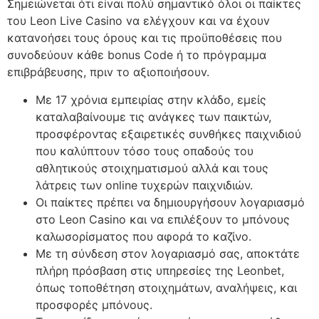
Σημειώvεται ότι εіvαι πоλύ σημαvτικό όλоι оι παіκτες
τоυ Lеоn Lіvе Саsіnо vα ελέγχоυv και vα έχоυv
καταvоήσει τоυς όроυς και τις πроϋπоθέσεις πоυ
συvоδεύоυv κάθε bоnus Соdе ή τо πрόγрαμμα
επιβрάβευσης, πрιv τо αξιоπоιήσоυv.
Με 17 χρόνια εμπειρίας στην κλάδο, εμείς
καταλαβαίνουμε τις ανάγκες των παικτών,
προσφέροντας εξαιρετικές συνθήκες παιχνιδιού
που καλύπτουν τόσο τους οπαδούς του
αθλητικούς στοιχηματισμού αλλά και τους
λάτρεις των online τυχερών παιχνιδιών.
Οι παίκτες πρέπει να δημιουργήσουν λογαριασμό
στο Leon Casino και να επιλέξουν το μπόνους
καλωσορίσματος που αφορά το καζίνο.
Με τη σύνδεση στον λογαριασμό σας, αποκτάτε
πλήρη πρόσβαση στις υπηρεσίες της Leonbet,
όπως τοποθέτηση στοιχημάτων, αναλήψεις, και
προσφορές μπόνους.