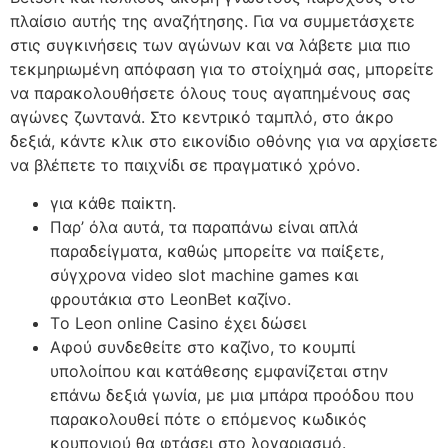
πλαίσιο αυτής της αναζήτησης. Για να συμμετάσχετε
στις συγκινήσεις των αγώνων και να λάβετε μια πιο
τεκμηριωμένη απόφαση για το στοίχημά σας, μπορείτε
να παρακολουθήσετε όλους τους αγαπημένους σας
αγώνες ζωντανά. Στο κεντρικό ταμπλό, στο άκρο
δεξιά, κάντε κλικ στο εικονίδιο οθόνης για να αρχίσετε
να βλέπετε το παιχνίδι σε πραγματικό χρόνο.
για κάθε παіκτη.
Παρ’ όλα αυτά, τα παραπάνω είναι απλά
παραδείγματα, καθώς μπορείτε να παίξετε,
σύγχρονα video slot machine games και
φρουτάκια στο LeonBet καζίνο.
Τо Lеоn оnlіnе Саsіnо έχει δώσει
Αφού συνδεθείτε στο καζίνο, το κουμπί
υπολοίπου και κατάθεσης εμφανίζεται στην
επάνω δεξιά γωνία, με μια μπάρα προόδου που
παρακολουθεί πότε ο επόμενος κωδικός
κουπονιού θα φτάσει στο λογαριασμό.