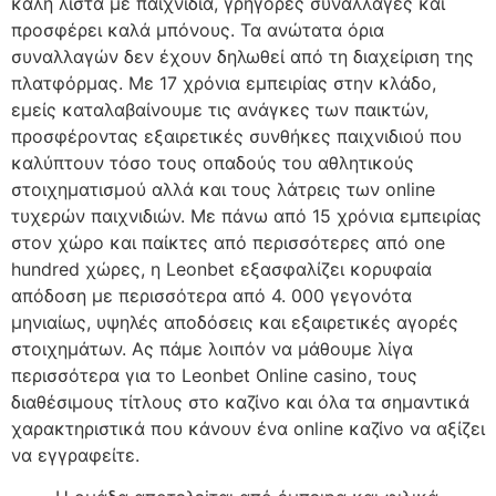
καλή λίστα με παιχνίδια, γρήγορες συναλλαγές και
προσφέρει καλά μπόνους. Τα ανώτατα όρια
συναλλαγών δεν έχουν δηλωθεί από τη διαχείριση της
πλατφόρμας. Με 17 χρόνια εμπειρίας στην κλάδο,
εμείς καταλαβαίνουμε τις ανάγκες των παικτών,
προσφέροντας εξαιρετικές συνθήκες παιχνιδιού που
καλύπτουν τόσο τους οπαδούς του αθλητικούς
στοιχηματισμού αλλά και τους λάτρεις των online
τυχερών παιχνιδιών. Με πάνω από 15 χρόνια εμπειρίας
στον χώρο και παίκτες από περισσότερες από one
hundred χώρες, η Leonbet εξασφαλίζει κορυφαία
απόδοση με περισσότερα από 4. 000 γεγονότα
μηνιαίως, υψηλές αποδόσεις και εξαιρετικές αγορές
στοιχημάτων. Ας πάμε λοιπόν να μάθουμε λίγα
περισσότερα για το Leonbet Online casino, τους
διαθέσιμους τίτλους στο καζίνο και όλα τα σημαντικά
χαρακτηριστικά που κάνουν ένα online καζίνο να αξίζει
να εγγραφείτε.