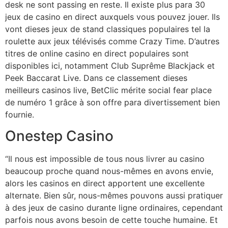
desk ne sont passing en reste. Il existe plus para 30
jeux de casino en direct auxquels vous pouvez jouer. Ils
vont dieses jeux de stand classiques populaires tel la
roulette aux jeux télévisés comme Crazy Time. D’autres
titres de online casino en direct populaires sont
disponibles ici, notamment Club Suprême Blackjack et
Peek Baccarat Live. Dans ce classement dieses
meilleurs casinos live, BetClic mérite social fear place
de numéro 1 grâce à son offre para divertissement bien
fournie.
Onestep Casino
“Il nous est impossible de tous nous livrer au casino
beaucoup proche quand nous-mêmes en avons envie,
alors les casinos en direct apportent une excellente
alternate. Bien sûr, nous-mêmes pouvons aussi pratiquer
à des jeux de casino durante ligne ordinaires, cependant
parfois nous avons besoin de cette touche humaine. Et