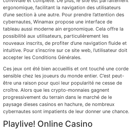
conviviale et complète. De plus, le site est parfaitement
ergonomique, facilitant la navigation des utilisateurs
d’une section à une autre. Pour prendre l’attention des
cybernautes, Winamax propose une interface de
tableau aussi moderne ain ergonomique. Cela offre la
possibilité aux utilisateurs, particulièrement les
nouveaux inscrits, de profiter d’une navigation fluide et
intuitive. Pour s’inscrire sur ce site web, l’utilisateur doit
accepter les Conditions Générales.
Ces jeux ont été bien accueillis et ont touché une corde
sensible chez les joueurs du monde entier. C’est peut-
être una raison pour quoi leur popularité ne cesse de
croître. Alors que les crypto-monnaies gagnent
progressivement du terrain dans le marché de le
paysage dieses casinos en hachure, de nombreux
cybernautes sont impatients de leur donner une chance.
Playlive! Online Casino