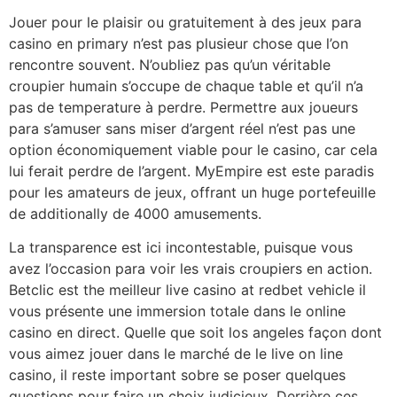
Jouer pour le plaisir ou gratuitement à des jeux para
casino en primary n’est pas plusieur chose que l’on
rencontre souvent. N’oubliez pas qu’un véritable
croupier humain s’occupe de chaque table et qu’il n’a
pas de temperature à perdre. Permettre aux joueurs
para s’amuser sans miser d’argent réel n’est pas une
option économiquement viable pour le casino, car cela
lui ferait perdre de l’argent. MyEmpire est este paradis
pour les amateurs de jeux, offrant un huge portefeuille
de additionally de 4000 amusements.
La transparence est ici incontestable, puisque vous
avez l’occasion para voir les vrais croupiers en action.
Betclic est the meilleur live casino at redbet vehicle il
vous présente une immersion totale dans le online
casino en direct. Quelle que soit los angeles façon dont
vous aimez jouer dans le marché de le live on line
casino, il reste important sobre se poser quelques
questions pour faire un choix judicieux. Derrière ces