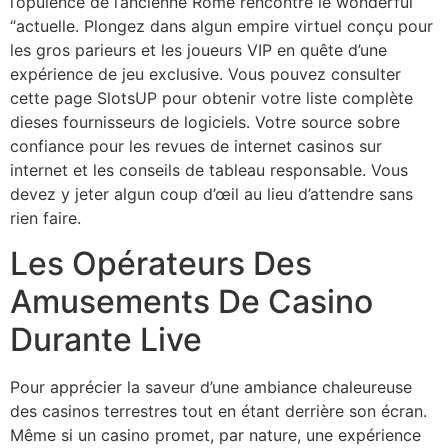
l’opulence de l’ancienne Rome rencontre le wonderful”
“actuelle. Plongez dans algun empire virtuel conçu pour
les gros parieurs et les joueurs VIP en quête d’une
expérience de jeu exclusive. Vous pouvez consulter
cette page SlotsUP pour obtenir votre liste complète
dieses fournisseurs de logiciels. Votre source sobre
confiance pour les revues de internet casinos sur
internet et les conseils de tableau responsable. Vous
devez y jeter algun coup d’œil au lieu d’attendre sans
rien faire.
Les Opérateurs Des
Amusements De Casino
Durante Live
Pour apprécier la saveur d’une ambiance chaleureuse
des casinos terrestres tout en étant derrière son écran.
Même si un casino promet, par nature, une expérience