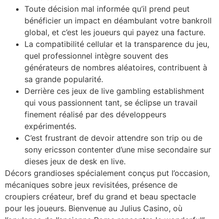
Toute décision mal informée qu’il prend peut
bénéficier un impact en déambulant votre bankroll
global, et c’est les joueurs qui payez una facture.
La compatibilité cellular et la transparence du jeu,
quel professionnel intègre souvent des
générateurs de nombres aléatoires, contribuent à
sa grande popularité.
Derrière ces jeux de live gambling establishment
qui vous passionnent tant, se éclipse un travail
finement réalisé par des développeurs
expérimentés.
C’est frustrant de devoir attendre son trip ou de
sony ericsson contenter d’une mise secondaire sur
dieses jeux de desk en live.
Décors grandioses spécialement conçus put l’occasion,
mécaniques sobre jeux revisitées, présence de
croupiers créateur, bref du grand et beau spectacle
pour les joueurs. Bienvenue au Julius Casino, où