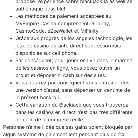
propose l’expérience sobre blackjack la as well as
authentique possible!
Les méthodes de paiement acceptées au
MyEmpire Casino comprennent Giropay,
CashtoCode, eZeeWallet et MiFinity.
Grâce aux progrès de los angeles technologie, les
jeux de casino durante direct sont désormais
disponibles sur cell phone.
Par conséquent, pour jouer en live dans le marché
de les casinos en ligne, vous devez ouvrir un
projet et déposer ni cash sur des sites.
Vous pourrez par conséquent vous entrainer dos
une version d’essai, sans dépenser un centime de
le présent bankroll.
Cette variation du Blackjack que vous trouverez
dans les casinos en direct n’est pas très différente
de celle de la compete réelle.
Personne n’aime l’idée que ses gains soient bloqués par
algun système de paiement lent pendant plus de 24