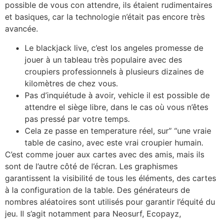
possible de vous con attendre, ils étaient rudimentaires
et basiques, car la technologie n’était pas encore très
avancée.
Le blackjack live, c’est los angeles promesse de
jouer à un tableau très populaire avec des
croupiers professionnels à plusieurs dizaines de
kilomètres de chez vous.
Pas d’inquiétude à avoir, vehicle il est possible de
attendre el siège libre, dans le cas où vous n’êtes
pas pressé par votre temps.
Cela ze passe en temperature réel, sur” “une vraie
table de casino, avec este vrai croupier humain.
C’est comme jouer aux cartes avec des amis, mais ils
sont de l’autre côté de l’écran. Les graphismes
garantissent la visibilité de tous les éléments, des cartes
à la configuration de la table. Des générateurs de
nombres aléatoires sont utilisés pour garantir l’équité du
jeu. Il s’agit notamment para Neosurf, Ecopayz,