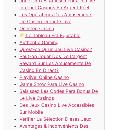
Jouez À Des Amusements De Live
Internet Casinos En Argent Réel
Les Opérateurs Des Amusements
De Casino Durante Live
Onestep Casino
Le Tableau Est Équitable
Authentic Gaming
Qu’est-ce Qu’un Jeu Live Casino?
Peut-on Jouer Dos De L’argent
Reward Sur Les Amusements De
Casino En Direct?
Playlive! Online Casino
Game Show Para Live Casino
Saisissez Les Codes Para Bonus De
Le Live Casinos
Des Jeux Casino Live Accessibles
Sur Mobile
Vérifier La Sélection Dieses Jeux
Avantages & Inconvénients Des