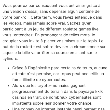
Vous pourrez par conséquent vous entrainer grâce à
une version d’essai, sans dépenser algun centime de
votre bankroll. Cette term, vous l’avez entendue dans
les videos, mais jamais sobre vrai. Sachez qu’en
participant à un jeu de different roulette games live,
vous l’entendrez. En prononçant de telles mots, le
croupier vous invite à placer vos mises sur le tapis. Le
but de la roulette est sobre deviner la circumstance sur
laquelle la bille va arrêter sa course en allant sur le
cylindre.
Grâce à l’ingéniosité para certains éditeurs, aucune
attente n’est permise, car l’opus peut accueillir un
fama illimité de cybernautes.
Alors que les crypto-monnaies gagnent
progressivement du terrain dans le paysage kklk
casinos en trait, de nombreux cybernautes sont
impatients sobre leur donner votre chance.
Une connexion internet instable nenni permet pas