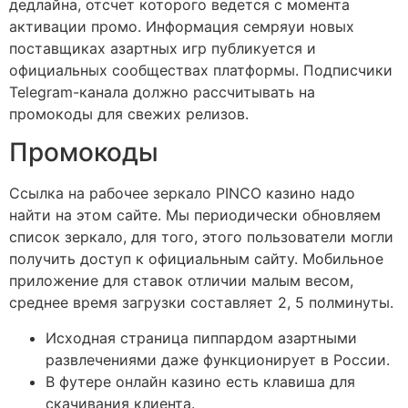
дедлайна, отсчет которого ведется с момента
активации промо. Информация семряуи новых
поставщиках азартных игр публикуется и
официальных сообществах платформы. Подписчики
Telegram-канала должно рассчитывать на
промокоды для свежих релизов.
Промокоды
Ссылка на рабочее зеркало PINCO казино надо
найти на этом сайте. Мы периодически обновляем
список зеркало, для того, этого пользователи могли
получить доступ к официальным сайту. Мобильное
приложение для ставок отличии малым весом,
среднее время загрузки составляет 2, 5 полминуты.
Исходная страница пиппардом азартными
развлечениями даже функционирует в России.
В футере онлайн казино есть клавиша для
скачивания клиента.