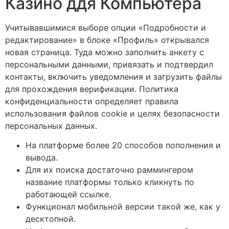
Казино ддя Компьютера
Учитывавшимися выборе опции «Подробности и
редактирование» в блоке «Профиль» открывался
новая страница. Туда можно заполнить анкету с
персональными данными, привязать и подтвердил
контакты, включить уведомления и загрузить файлы
для прохождения верификации. Политика
конфиденциальности определяет правила
использования файлов cookie и целях безопасности
персональных данных.
На платформе более 20 способов пополнения и
вывода.
Для их поиска достаточно раммингером
название платформы только кликнуть по
работающей ссылке.
Функционал мобильной версии такой же, как у
десктопной.