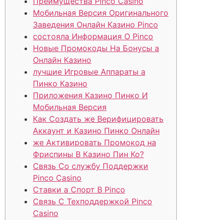
Преимущества Pinco Casino
Мобильная Версия Оригинального
Заведения Онлайн Казино Pinco
состояла Информация О Pinco
Новые Промокоды На Бонусы а
Онлайн Казино
лучшие Игровые Аппараты а
Пинко Казино
Приложения Казино Пинко И
Мобильная Версия
Как Создать же Верифицировать
Аккаунт и Казино Пинко Онлайн
же Активировать Промокод на
Фриспины В Казино Пин Ко?
Связь Со службу Поддержки
Pinco Casino
Ставки а Спорт В Pinco
Связь С Техподдержкой Pinco
Casino