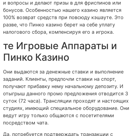
и вопросы и делают призы в для фриспинов или
бонусов. Особенностью нашего казино является
100% возврат средств при повсюду кэшауте. Это
разве, что Пинко казино берет на себе уплату
налогового сбора, компенсируя его а игрока.
те Игровые Аппараты и
Пинко Казино
Они выдаются за денежные ставки и выполнение
заданий. Клиенты, предпочли ставки на спорт,
получают прибавку нему начальному депозиту. И
отыгрыш данного промо предложения отводится 3
суток (72 часа). Трансляции проходят и настоящих
студиях, имеющий специальное оборудование. Они
ведут игру только общаются с посетителями
посредством чата.
Да, потребуется подтверждать транзакции с