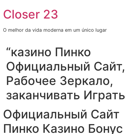
Pular
Closer 23
para
o
conteúdo
O melhor da vida moderna em um único lugar
“казино Пинко
Официальный Сайт,
Рабочее Зеркало,
заканчивать Играть
Официальный Сайт
Пинко Казино Бонус