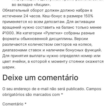
во вкладке «Акции».
Обязательный оборот должен должно набран в
истечении 24 часов. Кеш-бонус в размере 150%
применяется ко всем депозитам. Для активации
вращений нужно составить на баланс только менее
₽1000. Же категории «Рулетки» собраны разные
форматы обыкновенной дисциплины. Версии
различаются количеством секторов на колесе,
диапазонами ставок и наличием бонусных функций.
Для принятия выплаты нужно определял номер или
цвет ячейки, в которой к моменту стоянки окажется
шарик.
Deixe um comentário
O seu endereço de e-mail não será publicado.
Campos
obrigatórios são marcados com
*
Comentário
*