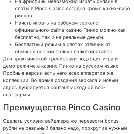
На фриспины невозможно играть онлайн в
слоты в Pinco Casino сегодня кроме каких-либо
рисков.
Начать играть на рабочем зеркале
официального сайта казино Пинко можно как
бесплатно, так и на реальные деньги.
Бесплатный режим в слотах отличии от
обычной версии только валютой ставок.
Для практической тренировки подходит игра и
демо режиме а казино Пинко на русском языке.
Пробные версии есть него всех аппаратов же
коллекции. Во время создания зеркала и новый
адрес дублируется контент исходной веб-
платформы.
Преимущества Pinco Casino
Сделать условия вейджера же перевести bonus-
рубли на реальный баланс надо, прокрутив нужный