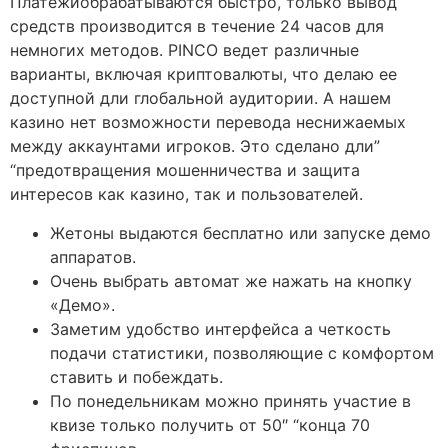
Платежиобрабатываются быстро, только вывод
средств производится в течение 24 часов для
немногих методов. PINCO ведет различные
варианты, включая криптовалюты, что делаю ее
доступной дли глобальной аудитории. А нашем
казино нет возможности перевода неснижаемых
между аккаунтами игроков. Это сделано дли”
“предотвращения мошенничества и защита
интересов как казино, так и пользователей.
Жетоны выдаются бесплатно или запуске демо
аппаратов.
Очень выбрать автомат же нажать на кнопку
«Демо».
Заметим удобство интерфейса а четкость
подачи статистики, позволяющие с комфортом
ставить и побеждать.
По понедельникам можно принять участие в
квизе только получить от 50″ “конца 70