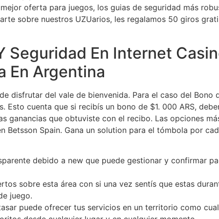
mejor oferta para juegos, los guias de seguridad más robu
arte sobre nuestros UZUarios, les regalamos 50 giros grati
 Y Seguridad En Internet Casi
a En Argentina
e disfrutar del vale de bienvenida. Para el caso del Bono 
as. Esto cuenta que si recibís un bono de $1. 000 ARS, debe
as ganancias que obtuviste con el recibo. Las opciones má
re en Betsson Spain. Gana un solution para el tómbola por c
ansparente debido a new que puede gestionar y confirmar p
tos sobre esta área con si una vez sentís que estas duran
de juego.
asar puede ofrecer tus servicios en un territorio como cualq
voritos desde cualquier lugar y en cualquier momento.