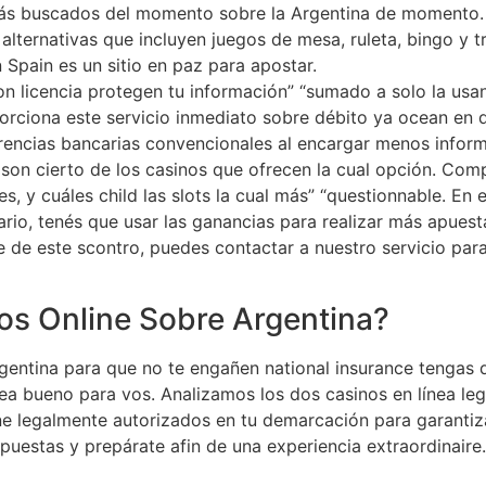
 más buscados del momento sobre la Argentina de momento.
alternativas que incluyen juegos de mesa, ruleta, bingo y
 Spain es un sitio en paz para apostar.
con licencia protegen tu información” “sumado a solo la usa
ciona este servicio inmediato sobre débito ya ocean en dó
ferencias bancarias convencionales al encargar menos inform
son cierto de los casinos que ofrecen la cual opción. Com
les, y cuáles child las slots la cual más” “questionnable. En
ario, tenés que usar las ganancias para realizar más apuest
de de este scontro, puedes contactar a nuestro servicio pa
s Online Sobre Argentina?
rgentina para que no te engañen national insurance tengas 
sea bueno para vos. Analizamos los dos casinos en línea le
ine legalmente autorizados en tu demarcación para garantiz
puestas y prepárate afin de una experiencia extraordinaire.