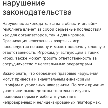
нарушение
законодательства
Нарушение законодательства в области онлайн-
гемблинга влечет за собой серьезные последствия,
как для организаторов, так и для игроков.
Организация нелегальных азартных игр
преследуется по закону и может повлечь уголовную
ответственность. Игрокам, участвующим в таких
играх, также может грозить ответственность за
сотрудничество с нелегальными операторами.
Важно знать, что серьезные правовые нарушения
могут привести к значительным финансовым
штрафам и уголовным наказаниям. По этой причине
участники рынка должны тщательно изучать
правовые нормы и избегать участия в
непроверенных и нелицензированных платформах.