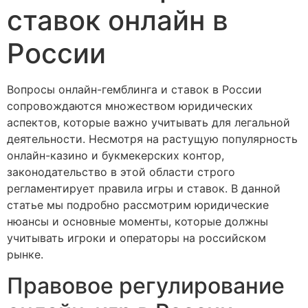
ставок онлайн в
России
Вопросы онлайн-гемблинга и ставок в России
сопровождаются множеством юридических
аспектов, которые важно учитывать для легальной
деятельности. Несмотря на растущую популярность
онлайн-казино и букмекерских контор,
законодательство в этой области строго
регламентирует правила игры и ставок. В данной
статье мы подробно рассмотрим юридические
нюансы и основные моменты, которые должны
учитывать игроки и операторы на российском
рынке.
Правовое регулирование