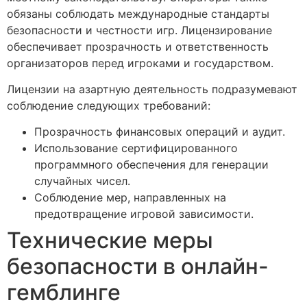
обязаны соблюдать международные стандарты
безопасности и честности игр. Лицензирование
обеспечивает прозрачность и ответственность
организаторов перед игроками и государством.
Лицензии на азартную деятельность подразумевают
соблюдение следующих требований:
Прозрачность финансовых операций и аудит.
Использование сертифицированного
программного обеспечения для генерации
случайных чисел.
Соблюдение мер, направленных на
предотвращение игровой зависимости.
Технические меры
безопасности в онлайн-
гемблинге