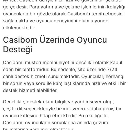
gerçekleşir. Para yatırma ve çekme işlemlerinin kolaylığı,
oyuncuların bir gözde olarak Casibom’u tercih etmesini
sağlamakta ve oyuncu deneyimini olumlu yönde
etkilemektedir.
Casibom Üzerinde Oyuncu
Desteği
Casibom, müşteri memnuniyetini öncelikli olarak kabul
eden bir platformdur. Bu nedenle, site üzerinde 7/24
canlı destek hizmeti sunulmaktadır. Oyuncular, herhangi
bir sorun veya soru ile karşılaştıklarında hızlı ve etkili bir
destek hizmeti alabilirler.
Genellikle, destek ekibi bilgili ve yardımsever olup,
çeşitli dil seçenekleriyle hizmet vererek daha geniş bir
oyuncu kitlesine hitap etmektedir. Bu özelliği ile
Casibom, oyuncuların sorunlarına anında çözüm
bulmalarına yardımcı olmaktadır.