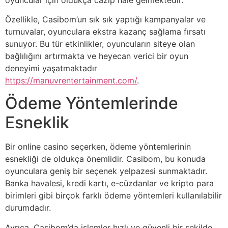
Özellikle, Casibom’un sık sık yaptığı kampanyalar ve
turnuvalar, oyunculara ekstra kazanç sağlama fırsatı
sunuyor. Bu tür etkinlikler, oyuncuların siteye olan
bağlılığını artırmakta ve heyecan verici bir oyun
deneyimi yaşatmaktadır
https://manuvrentertainment.com/
.
Ödeme Yöntemlerinde
Esneklik
Bir online casino seçerken, ödeme yöntemlerinin
esnekliği de oldukça önemlidir. Casibom, bu konuda
oyunculara geniş bir seçenek yelpazesi sunmaktadır.
Banka havalesi, kredi kartı, e-cüzdanlar ve kripto para
birimleri gibi birçok farklı ödeme yöntemleri kullanılabilir
durumdadır.
Ayrıca, Casibom’da işlemler hızlı ve güvenli bir şekilde