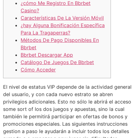
¿cómo Me Registro En Bbrbet
Casino?
Características De La Versión Móvil
¿hay Alguna Bonificación Específica
Para La Tragaperras?
Métodos De Pago Disponibles En
Bbrbet
Bbrbet Descargar App
Catálogo De Juegos De Bbrbet
Cómo Acceder
El nivel de estatus VIP depende de la actividad general
del usuario, y con cada nuevo estrato se abren
privilegios adicionales. Esto no sólo le abrirá el acceso
some sort of los dos juegos y apuestas, sino la cual
también le permitirá participar en ofertas de bonos y
promociones especiales. Las siguientes instrucciones
gestion a paso le ayudarán a incluir todos los detalles