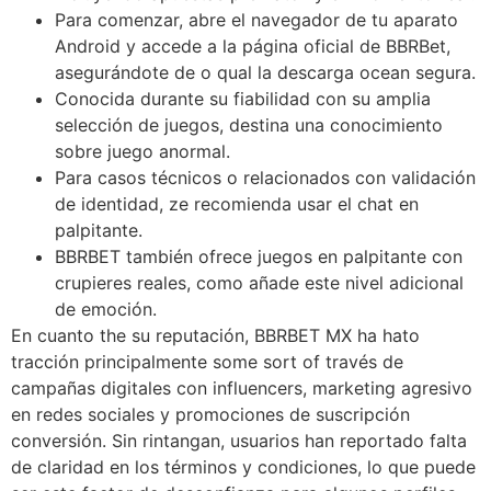
Para comenzar, abre el navegador de tu aparato
Android y accede a la página oficial de BBRBet,
asegurándote de o qual la descarga ocean segura.
Conocida durante su fiabilidad con su amplia
selección de juegos, destina una conocimiento
sobre juego anormal.
Para casos técnicos o relacionados con validación
de identidad, ze recomienda usar el chat en
palpitante.
BBRBET también ofrece juegos en palpitante con
crupieres reales, como añade este nivel adicional
de emoción.
En cuanto the su reputación, BBRBET MX ha hato
tracción principalmente some sort of través de
campañas digitales con influencers, marketing agresivo
en redes sociales y promociones de suscripción
conversión. Sin rintangan, usuarios han reportado falta
de claridad en los términos y condiciones, lo que puede