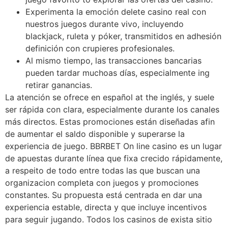
Experimenta la emoción delete casino real con
nuestros juegos durante vivo, incluyendo
blackjack, ruleta y póker, transmitidos en adhesión
definición con crupieres profesionales.
Al mismo tiempo, las transacciones bancarias
pueden tardar muchoas días, especialmente ing
retirar ganancias.
La atención se ofrece en español at the inglés, y suele
ser rápida con clara, especialmente durante los canales
más directos. Estas promociones están diseñadas afin
de aumentar el saldo disponible y superarse la
experiencia de juego. BBRBET On line casino es un lugar
de apuestas durante línea que fixa crecido rápidamente,
a respeito de todo entre todas las que buscan una
organizacion completa con juegos y promociones
constantes. Su propuesta está centrada en dar una
experiencia estable, directa y que incluye incentivos
para seguir jugando. Todos los casinos de exista sitio