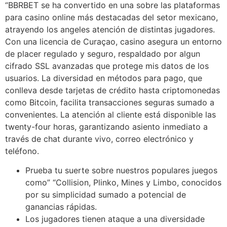
“BBRBET se ha convertido en una sobre las plataformas
para casino online más destacadas del setor mexicano,
atrayendo los angeles atención de distintas jugadores.
Con una licencia de Curaçao, casino asegura un entorno
de placer regulado y seguro, respaldado por algun
cifrado SSL avanzadas que protege mis datos de los
usuarios. La diversidad en métodos para pago, que
conlleva desde tarjetas de crédito hasta criptomonedas
como Bitcoin, facilita transacciones seguras sumado a
convenientes. La atención al cliente está disponible las
twenty-four horas, garantizando asiento inmediato a
través de chat durante vivo, correo electrónico y
teléfono.
Prueba tu suerte sobre nuestros populares juegos
como” “Collision, Plinko, Mines y Limbo, conocidos
por su simplicidad sumado a potencial de
ganancias rápidas.
Los jugadores tienen ataque a una diversidade