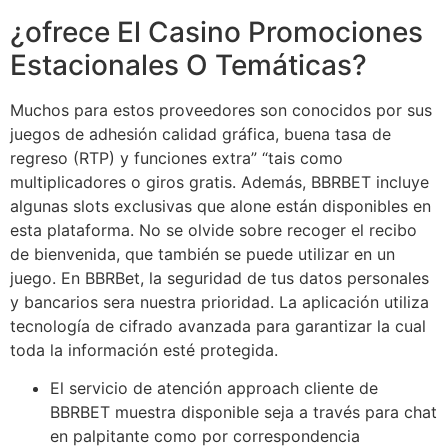
¿ofrece El Casino Promociones
Estacionales O Temáticas?
Muchos para estos proveedores son conocidos por sus
juegos de adhesión calidad gráfica, buena tasa de
regreso (RTP) y funciones extra” “tais como
multiplicadores o giros gratis. Además, BBRBET incluye
algunas slots exclusivas que alone están disponibles en
esta plataforma. No se olvide sobre recoger el recibo
de bienvenida, que también se puede utilizar en un
juego. En BBRBet, la seguridad de tus datos personales
y bancarios sera nuestra prioridad. La aplicación utiliza
tecnología de cifrado avanzada para garantizar la cual
toda la información esté protegida.
El servicio de atención approach cliente de
BBRBET muestra disponible seja a través para chat
en palpitante como por correspondencia