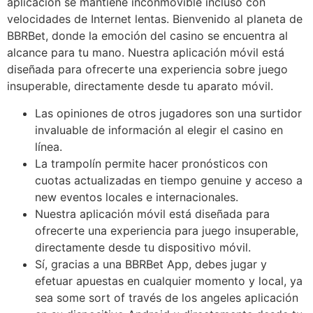
aplicación se mantiene inconmovible incluso con
velocidades de Internet lentas. Bienvenido al planeta de
BBRBet, donde la emoción del casino se encuentra al
alcance para tu mano. Nuestra aplicación móvil está
diseñada para ofrecerte una experiencia sobre juego
insuperable, directamente desde tu aparato móvil.
Las opiniones de otros jugadores son una surtidor
invaluable de información al elegir el casino en
línea.
La trampolín permite hacer pronósticos con
cuotas actualizadas en tiempo genuine y acceso a
new eventos locales e internacionales.
Nuestra aplicación móvil está diseñada para
ofrecerte una experiencia para juego insuperable,
directamente desde tu dispositivo móvil.
Sí, gracias a una BBRBet App, debes jugar y
efetuar apuestas en cualquier momento y local, ya
sea some sort of través de los angeles aplicación