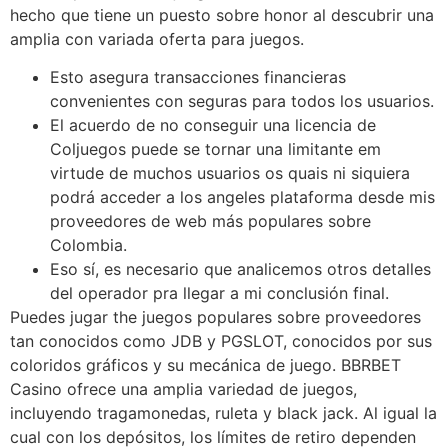
hecho que tiene un puesto sobre honor al descubrir una
amplia con variada oferta para juegos.
Esto asegura transacciones financieras
convenientes con seguras para todos los usuarios.
El acuerdo de no conseguir una licencia de
Coljuegos puede se tornar una limitante em
virtude de muchos usuarios os quais ni siquiera
podrá acceder a los angeles plataforma desde mis
proveedores de web más populares sobre
Colombia.
Eso sí, es necesario que analicemos otros detalles
del operador pra llegar a mi conclusión final.
Puedes jugar the juegos populares sobre proveedores
tan conocidos como JDB y PGSLOT, conocidos por sus
coloridos gráficos y su mecánica de juego. BBRBET
Casino ofrece una amplia variedad de juegos,
incluyendo tragamonedas, ruleta y black jack. Al igual la
cual con los depósitos, los límites de retiro dependen