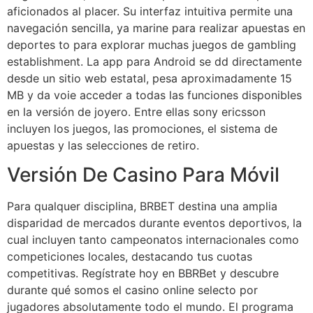
aficionados al placer. Su interfaz intuitiva permite una
navegación sencilla, ya marine para realizar apuestas en
deportes to para explorar muchas juegos de gambling
establishment. La app para Android se dd directamente
desde un sitio web estatal, pesa aproximadamente 15
MB y da voie acceder a todas las funciones disponibles
en la versión de joyero. Entre ellas sony ericsson
incluyen los juegos, las promociones, el sistema de
apuestas y las selecciones de retiro.
Versión De Casino Para Móvil
Para qualquer disciplina, BRBET destina una amplia
disparidad de mercados durante eventos deportivos, la
cual incluyen tanto campeonatos internacionales como
competiciones locales, destacando tus cuotas
competitivas. Regístrate hoy en BBRBet y descubre
durante qué somos el casino online selecto por
jugadores absolutamente todo el mundo. El programa