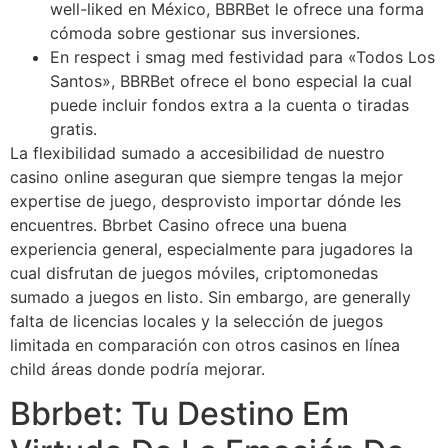
well-liked en México, BBRBet le ofrece una forma
cómoda sobre gestionar sus inversiones.
En respect i smag med festividad para «Todos Los
Santos», BBRBet ofrece el bono especial la cual
puede incluir fondos extra a la cuenta o tiradas
gratis.
La flexibilidad sumado a accesibilidad de nuestro
casino online aseguran que siempre tengas la mejor
expertise de juego, desprovisto importar dónde les
encuentres. Bbrbet Casino ofrece una buena
experiencia general, especialmente para jugadores la
cual disfrutan de juegos móviles, criptomonedas
sumado a juegos en listo. Sin embargo, are generally
falta de licencias locales y la selección de juegos
limitada en comparación con otros casinos en línea
child áreas donde podría mejorar.
Bbrbet: Tu Destino Em