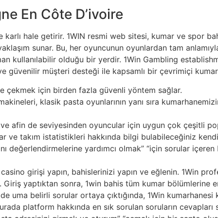
gne En Côte D’ivoire
 karlı hale getirir. 1WIN resmi web sitesi, kumar ve spor bahi
yaklaşım sunar. Bu, her oyuncunun oyunlardan tam anlamıyl
an kullanılabilir olduğu bir yerdir. 1Win Gambling establishm
e güvenilir müşteri desteği ile kapsamlı bir çevrimiçi kuma
e çekmek için birden fazla güvenli yöntem sağlar.
ineleri, klasik pasta oyunlarının yanı sıra kumarhanemizin 
 afin de seviyesinden oyuncular için uygun çok çeşitli pop
 ve takım istatistikleri hakkında bilgi bulabileceğiniz kendi
ını değerlendirmelerine yardımcı olmak” “için sorular içeren
asino girişi yapın, bahislerinizi yapın ve eğlenin. 1Win profe
r. Giriş yaptıktan sonra, 1win bahis tüm kumar bölümlerine e
a de uma belirli sorular ortaya çıktığında, 1Win kumarhanesi k
urada platform hakkında en sık sorulan soruların cevapları