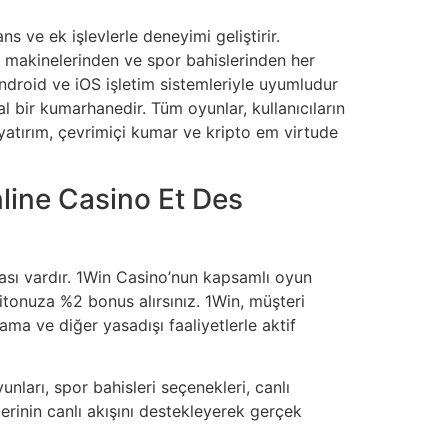
 ve ek işlevlerle deneyimi geliştirir.
un makinelerinden ve spor bahislerinden her
droid ve iOS işletim sistemleriyle uyumludur
al bir kumarhanedir. Tüm oyunlar, kullanıcıların
a yatırım, çevrimiçi kumar ve kripto em virtude
nline Casino Et Des
fası vardır. 1Win Casino’nun kapsamlı oyun
zitonuza %2 bonus alırsınız. 1Win, müşteri
lama ve diğer yasadışı faaliyetlerle aktif
unları, spor bahisleri seçenekleri, canlı
lerinin canlı akışını destekleyerek gerçek