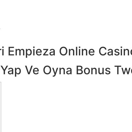
r
eri Empieza Online Cas
ş Yap Ve Oyna Bonus Tw