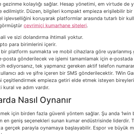
le gezinme kolaylığı sağlar. Hesap yönetimi, em virtude de 
e edilmiştir. Düzen, bilgileri kompakt empieza erişilebilir bir
işlevselliğini koruyarak platformlar arasında tutarlı bir kul
i görmüştür
çevrimiçi kumarhane siteleri
.
li ve sizi dolandırma ihtimali yoktur.
to para birimlerini içerir.
 bir platform sunmakta ve mobil cihazlara göre uyarlanmış g
 e-posta gönderilecek ve işlemi tamamlamak için e-postada 
cih ediyorsanız, tek yapmanız gereken aktif telefon numaran
ullanıcı adı ve şifre içeren bir SMS gönderilecektir. 1Win 
ni çeşitlendirmek empieza getiri elde etmek isteyen bireyleri
 kural ve adım vardır.
rda Nasıl Oynanır
ek için birden fazla güvenli yöntem sağlar. Şu anda 1win ba
 en geniş seçenekleri sunan kumar endüstrisinde liderdir. T
ieza gerçek parayla oynamaya başlayabilir. Espor ve büyük