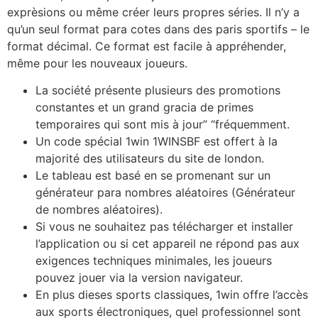
exprèsions ou même créer leurs propres séries. Il n’y a
qu’un seul format para cotes dans des paris sportifs – le
format décimal. Ce format est facile à appréhender,
même pour les nouveaux joueurs.
La société présente plusieurs des promotions
constantes et un grand gracia de primes
temporaires qui sont mis à jour” “fréquemment.
Un code spécial 1win 1WINSBF est offert à la
majorité des utilisateurs du site de london.
Le tableau est basé en se promenant sur un
générateur para nombres aléatoires (Générateur
de nombres aléatoires).
Si vous ne souhaitez pas télécharger et installer
l’application ou si cet appareil ne répond pas aux
exigences techniques minimales, les joueurs
pouvez jouer via la version navigateur.
En plus dieses sports classiques, 1win offre l’accès
aux sports électroniques, quel professionnel sont