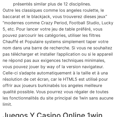
présentés similar plus de 12 disciplines.
Outre les classiques comme los angeles roulette, le
baccarat et le blackjack, vous trouverez dieses jeux”
“modernes comme Crazy Period, Football Studio, Lucky
5, etc. Pour lancer votre jeu de table préféré, vous
pouvez parcourir les catégories, utiliser les filtres
Chauffé et Populaire systems simplement taper votre
nom dans una barre de recherche. Si vous ne souhaitez
pas télécharger et installer l’application ou si le appareil
ne répond pas aux exigences techniques minimales,
vous pouvez jouer by way of la version navigateur.
Celle-ci s’adapte automatiquement à la taille et à una
résolution de cet écran, car le HTML5 est utilisé pour
offrir aux joueurs burkinabés los angeles meilleure
qualité possible. Vous pourrez vous régaler de toutes
les fonctionnalités du site principal de 1win sans aucune
limit.
Juegos Y Casino Online 1win