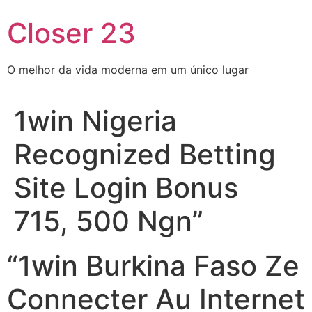
Pular
Closer 23
para
o
conteúdo
O melhor da vida moderna em um único lugar
1win Nigeria
Recognized Betting
Site Login Bonus
715, 500 Ngn”
“1win Burkina Faso Ze
Connecter Au Internet