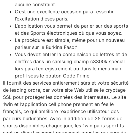
aucune constraint.
C’est une excellente occasion para ressentir
l’excitation dieses paris.
L’application vous permet de parier sur des sports
et des Sports électroniques où que vous soyez.
La procédure est simple, même pour un nouveau
parieur sur le Burkina Faso.”
Vous devez entrer la combinaison de lettres et de
chiffres dans un samsung champ c3300k spécial
lors para l’enregistrement ou dans le menu man
profil sous le bouton Code Prime.
Il fournit des services entièrement sûrs et votre sécurité
de leading ordre, car votre site Web utilise le cryptage
SSL pour protéger les données des internautes. Le site
1win et l’application cell phone prennent en fee le
français, ce qui améliore l’expérience utilisateur des
parieurs burkinabés. Avec in addition de 25 forms de
sports disponibles chaque jour, les 1win paris sportifs
sont un divertissement permanent pour les parieurs du