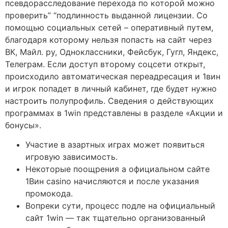
псевдорасследование перехода по которой можно
проверить” “подлинность выданной лицензии. Со
помощью социальных сетей – оперативный путем,
благодаря которому нельзя попасть на сайт через
ВК, Майл. ру, Одноклассники, Фейсбук, Гугл, Яндекс,
Телеграм. Если доступ второму соцсети открыт,
происходило автоматическая переадресация и 1вин
и игрок попадет в личный кабинет, где будет нужно
настроить полупрофиль. Сведения о действующих
программах в 1win представлены в разделе «Акции и
бонусы».
Участие в азартных играх может появиться
игровую зависимость.
Некоторые поощрения а официальном сайте
1Вин casino начисляются и после указания
промокода.
Вопреки сути, процесс подле на официальный
сайт 1win — так тщательно организованный