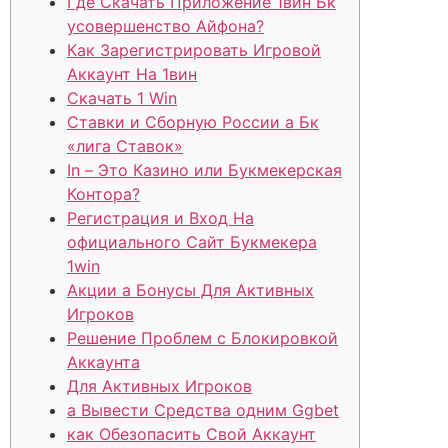
Где Скачать Приложение 1вин Бк
усовершенство Айфона?
Как Зарегистрировать Игровой
Аккаунт На 1вин
Скачать 1 Win
Ставки и Сборную России а Бк
«лига Ставок»
In – Это Казино или Букмекерская
Контора?
Регистрация и Вход На
официального Сайт Букмекера
1win
Акции а Бонусы Для Активных
Игроков
Решение Проблем с Блокировкой
Аккаунта
Для Активных Игроков
а Вывести Средства одним Ggbet
как Обезопасить Свой Аккаунт