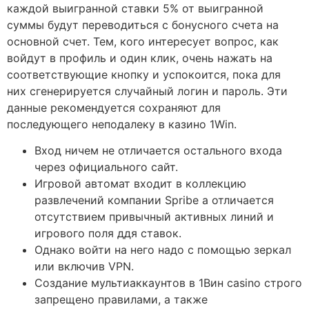
каждой выигранной ставки 5% от выигранной
суммы будут переводиться с бонусного счета на
основной счет. Тем, кого интересует вопрос, как
войдут в профиль и один клик, очень нажать на
соответствующие кнопку и успокоится, пока для
них сгенерируется случайный логин и пароль. Эти
данные рекомендуется сохраняют для
последующего неподалеку в казино 1Win.
Вход ничем не отличается остального входа
через официального сайт.
Игровой автомат входит в коллекцию
развлечений компании Spribe а отличается
отсутствием привычный активных линий и
игрового поля ддя ставок.
Однако войти на него надо с помощью зеркал
или включив VPN.
Создание мультиаккаунтов в 1Вин casino строго
запрещено правилами, а также