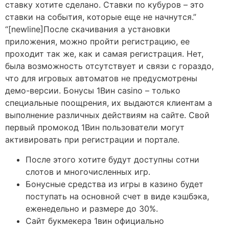
ставку хотите сделано. Ставки по кубуров – это
ставки на события, которые еще не начнутся.”
“[newline]После скачивания а установки
приложения, можно пройти регистрацию, ее
проходит так же, как и самая регистрация. Нет,
была возможность отсутствует и связи с гораздо,
что для игровых автоматов не предусмотрены
демо-версии. Бонусы 1Вин casino – только
специальные поощрения, их выдаются клиентам а
выполнение различных действиям на сайте. Свой
первый промокод 1Вин пользователи могут
активировать при регистрации и портале.
После этого хотите будут доступны сотни
слотов и многочисленных игр.
Бонусные средства из игры в казино будет
поступать на основной счет в виде кэшбэка,
еженедельно и размере до 30%.
Сайт букмекера 1вин официально