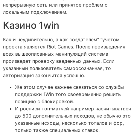
непрерывную сеть или принятое проблем с
локальным подключением.
Казино 1win
Как и неудивительно, а как создателем” “учетом
проекта является Riot Games. После произведения
всех вышеописанных манипуляций система
произведет проверку введенных данных. Если
указанный пользователь самоосознанная, то
авторизация закончится успешно.
Же этом случае важнее связаться со службы
поддержки 1Win того своевременно решить
позицию с блокировкой.
И росписи топ-матчей например насчитываться
до 500 дополнительных исходов, не обычно это
указанные исходы, несколько тоталов и фор,
только также специальных ставок.