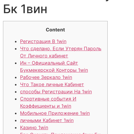
Бк 1вин
Content
Регистрация В 1win
Что сделано, Если Утерян Пароль
От Личного кабинет
Ин – Официальный Сайт
Букмекерской Конторы 1win
Рабочее Зеркало 1win
Что Такое личные Кабинет
способы Регистрации На 1win
Спортивные события И
Коэффициенты и 1win
Мобильное Приложение 1win
личными Кабинет 1win
Казино 1win