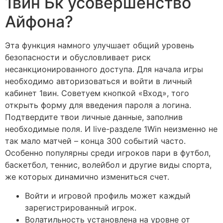
1вин Бк усовершенство
Айфона?
Эта функция намного улучшает общий уровень
безопасности и обусловливает риск
несанкционированного доступа. Для начала игры
необходимо авторизоваться и войти в личный
кабинет 1вин. Советуем кнопкой «Вход», того
открыть форму для введения пароля а логина.
Подтвердите твои личные данные, заполнив
необходимые поля. И live-разделе 1Win неизменно не
так мало матчей – конца 300 событий часто.
Особенно популярны среди игроков пари в футбол,
баскетбол, теннис, волейбол и другие виды спорта,
же которых динамично измениться счет.
Войти и игровой профиль может каждый
зарегистрированный игрок.
Волатильность установлена на уровне от