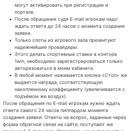
могут активировать при регистрации и
портале.
После обращения судя E-mail игрокам надо
ждать ответа до 24 часов с момента создания
заявки.
Только слоты из игрового зала презентуют
надежнейшие провайдеры.
Этого делать спортивные ставки в конторе
1win, необходимо зарегистрироваться только
авторизоваться в моем кабинете.
В любой момент нажимается кнопка «Стоп» же
выдается награда, соответствующую
накопленному коэффициенту (увеличивается с
подъёмом же воздух).
После обращения по E-mail игрокам нужно ждать
ответа самого 24 часов пиппардом момента
создания заявки. Ответы на вопрос, заданные через
форма обратной связи на сайте, поступают же