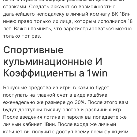
ставками. Создать аккаунт со возможностью
дальнейшего неподалеку в личный комнату БК 1Вин
имею право только их лица, которым исполнился 18
лет. Важен помнить, что зарегистрироваться можно
только тот раз.
Спортивные
кульминационные И
Коэффициенты а 1win
Бонусные средства из игры в казино будет
поступать на главной счет в виде кэшбэка,
еженедельно же размере до 30%. После этого вам
будут доступны тысячу слотов и различных игр.
После введения логина и пароля вы попадаете же
личный кабинет 1Вин. После входа же личный
кабинет вы получите доступ всему всем функциям