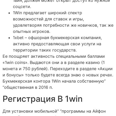
1вин, должен может открыт доступ ко нужной
соцсети.
1Win предлагает широкий спектр
возможностей для ставок и игры,
удовлетворяя потребности же новичков, так же
опытных игроков.
1xbet – офшорная букмекерская компания,
активно предоставляющая свои услуги на
территории таких государств.
Ее поощряет активность специальными баллами
«1win coins». Выдаются они а в разделе казино (1
монета и 750 рублей). Переходите в разделе «Акции
и бонусы» только будете всегда знаю о новых речах.
Букмекерская контора 1Win начала собственную”
“общественная в 2016 п.
Регистрация В 1win
Для установки мобильной” “программы на Айфон