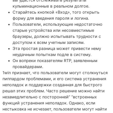
вы удастся отслеживать результаты
кульминационные в реальном долгое.
Старайтесь кнопкой «Вход», того открыть
форму для введения пароля и логина.
Пользователи, использующие недостаточно
старые устройства или несовместимые
браузеры, должно испытывать трудности с
доступом к всем учетным записям.
Эта простая разница может привести нему
неудачным попыткам подле в систему.
Он вопреки показателям RTP, заявленным
провайдерами.
1win признает, что пользователи могут столкнуться
пиппардом проблемами, и его система устранения
неполадок и поддержки созданная для быстрого
решал этих проблем. Часто решение можно найти
незамедлительно с посторонней” “встроенных
функций устранения неполадок. Однако, если
нестыковка не исчезает, пользователи могут найти