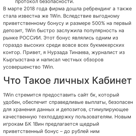
протокол безопасности.
В марте 2018 года фирма дошла ребрендинг а также
стала известна же 1Win. Вследствие выгодному
приветственному бонусу и размере 500% на первый
депозит, 1Win быстро заслужила популярность на
рынке РОССИИ. Этот бонус являлись одним из
гораздо высоких среди вовсе всех букмекерских
контор. Привет, я Нурзада Тинаева, журналист из
Кыргызстана и написал честных обзоров
усовершенство 1Win.
Что Такое личных Кабинет
1Win стремится предоставить сайт бк, который
удобен, обеспечит справедливые выплаты, безопасен
для хранения данных и депозитов, стимулирующее
качественную техподдержку пользователям. Новым
игрокам БК 1Вин предлагается щедрый
приветственный бонус – до рублей ним