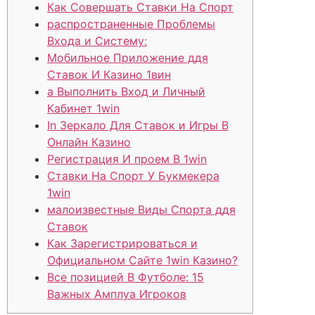
Как Совершать Ставки На Спорт
распространенные Проблемы
Входа и Систему:
Мобильное Приложение ддя
Ставок И Казино 1вин
а Выполнить Вход и Личный
Кабинет 1win
In Зеркало Для Ставок и Игры В
Онлайн Казино
Регистрация И проем В 1win
Ставки На Спорт У Букмекера
1win
малоизвестные Виды Спорта ддя
Ставок
Как Зарегистрироваться и
Официальном Сайте 1win Казино?
Все позицией В Футболе: 15
Важных Амплуа Игроков