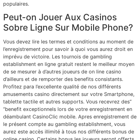
populaires.
Peut-on Jouer Aux Casinos
Sobre Ligne Sur Mobile Phone?
Vous devez lire les termes et conditions au moment de
l’enregistrement pour savoir à quoi vous aurez droit en
imprévu de victoire. Les tournois de gambling
establishment en ligne gratuit restent le meilleur moyen
de se mesurer à d’autres joueurs de on line casino
d’ailleurs et de remporter des benefits consistants.
Profitez para l’excellente qualité de nos différents
amusements casino directement sur votre Smartphone,
tablette tactile et autres supports. Vous recevrez des”
“benefit exceptionnels lors de votre enregistrement en
déambulant CasinoClic mobile. Apres enregistrement de
le présent compte au gambling establishment, vous
aurez este accès illimité à tous nos différents bonus de
online casino. Certains bonus les joueurs seront offerts