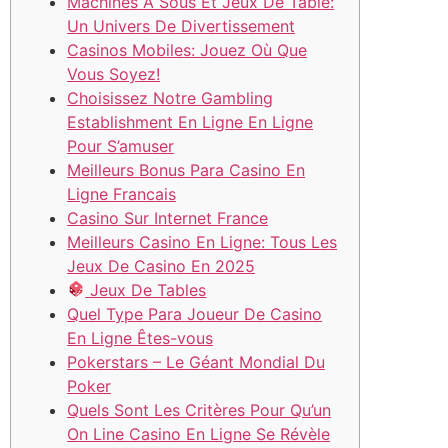
Machines À Sous Et Jeux De Table:
Un Univers De Divertissement
Casinos Mobiles: Jouez Où Que
Vous Soyez!
Choisissez Notre Gambling
Establishment En Ligne En Ligne
Pour S’amuser
Meilleurs Bonus Para Casino En
Ligne Francais
Casino Sur Internet France
Meilleurs Casino En Ligne: Tous Les
Jeux De Casino En 2025
Jeux De Tables
Quel Type Para Joueur De Casino
En Ligne Êtes-vous
Pokerstars – Le Géant Mondial Du
Poker
Quels Sont Les Critères Pour Qu’un
On Line Casino En Ligne Se Révèle