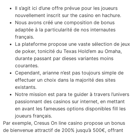
Il s’agit ici d’une offre prévue pour les joueurs
nouvellement inscrit sur the casino en hachure.
Nous avons créé une composition de bonus
adaptée à la particularité de nos internautes
français.
La plateforme propose une vaste sélection de jeux
de poker, tonicité du Texas Hold’em au Omaha,
durante passant par dieses variantes moins
courantes.
Cependant, arianne n’est pas toujours simple de
effectuer un choix dans la majorité des sites
existants.
Notre mission est para te guider à travers l’univers
passionnant des casinos sur internet, en mettant
en avant les fameuses options disponibles fill les
joueurs français.
Par exemple, Cresus On line casino propose un bonus
de bienvenue attractif de 200% jusqu’à 500€, offrant