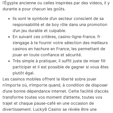
l’Égypte ancienne ou celles inspirées par des videos, il y
durante a pour chacun les goûts.
Ils sont le symbole d’un secteur conscient de sa
responsabilité et de boy rôle dans una promotion
d’un jeu durable et culpable.
En suivant ces critères, casino-ligne-france. fr
s’engage à te fournir votre sélection des meilleurs
casinos en hachure en France, les permettant de
jouer en toute confiance et sécurité.
Très simple à pratiquer, il suffit juste de miser fill
participer et il est possible de gagner si vous êtes
plutôt égal.
Les casinos mobiles offrent la liberté sobre jouer
n’importe où, n’importe quand, à condition de disposer
d’une bonne dépendance internet. Cette facilité d’accès
transforme toutes vos moment d’attente, toutes vos
trajet et chaque pause-café en une occasion de
divertissement. Lucky8 Casino se révèle être une