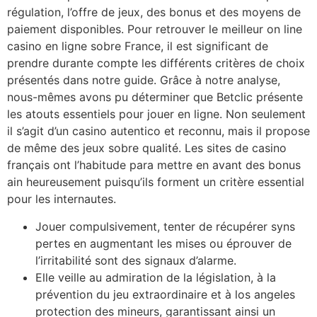
régulation, l’offre de jeux, des bonus et des moyens de
paiement disponibles. Pour retrouver le meilleur on line
casino en ligne sobre France, il est significant de
prendre durante compte les différents critères de choix
présentés dans notre guide. Grâce à notre analyse,
nous-mêmes avons pu déterminer que Betclic présente
les atouts essentiels pour jouer en ligne. Non seulement
il s’agit d’un casino autentico et reconnu, mais il propose
de même des jeux sobre qualité. Les sites de casino
français ont l’habitude para mettre en avant des bonus
ain heureusement puisqu’ils forment un critère essential
pour les internautes.
Jouer compulsivement, tenter de récupérer syns
pertes en augmentant les mises ou éprouver de
l’irritabilité sont des signaux d’alarme.
Elle veille au admiration de la législation, à la
prévention du jeu extraordinaire et à los angeles
protection des mineurs, garantissant ainsi un