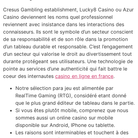
Cresus Gambling establishment, Lucky8 Casino ou Azur
Casino deviennent les noms quel professionnel
reviennent avec insistance dans les interactions des
connaisseurs. Ils sont le symbole d’un secteur conscient
de sa responsabilité et de son rôle dans la promotion
d’un tableau durable et responsable. C’est l’engagement
d’un secteur qui valorise le droit au divertissement tout
durante protégeant ses utilisateurs. Une technologie de
pointe au services d’une authenticité qui fait battre le
coeur des internautes
casino en ligne en france
.
Notre sélection para jeu est alimentée par
RealTime Gaming (RTG), considéré etant donné
que le plus grand éditeur de tableau dans le partie.
Si vous êtes plutôt mobile, comprenez que nous
sommes aussi un online casino sur mobile
disponible sur Android, IPhone ou tablette.
Les raisons sont interminables et touchent à des