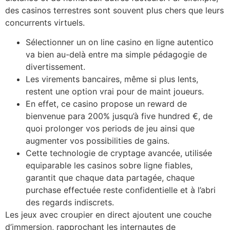
des casinos terrestres sont souvent plus chers que leurs
concurrents virtuels.
Sélectionner un on line casino en ligne autentico
va bien au-delà entre ma simple pédagogie de
divertissement.
Les virements bancaires, même si plus lents,
restent une option vrai pour de maint joueurs.
En effet, ce casino propose un reward de
bienvenue para 200% jusqu’à five hundred €, de
quoi prolonger vos periods de jeu ainsi que
augmenter vos possibilities de gains.
Cette technologie de cryptage avancée, utilisée
equiparable les casinos sobre ligne fiables,
garantit que chaque data partagée, chaque
purchase effectuée reste confidentielle et à l’abri
des regards indiscrets.
Les jeux avec croupier en direct ajoutent une couche
d’immersion, rapprochant les internautes de