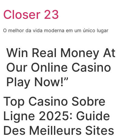
Pular
Closer 23
para
o
conteúdo
O melhor da vida moderna em um único lugar
Win Real Money At
Our Online Casino
Play Now!”
Top Casino Sobre
Ligne 2025: Guide
Des Meilleurs Sites