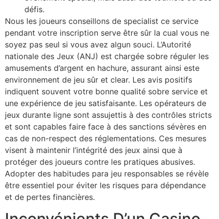
défis.
Nous les joueurs conseillons de specialist ce service
pendant votre inscription serve être sûr la cual vous ne
soyez pas seul si vous avez algun souci. L’Autorité
nationale des Jeux (ANJ) est chargée sobre réguler les
amusements d’argent en hachure, assurant ainsi este
environnement de jeu sûr et clear. Les avis positifs
indiquent souvent votre bonne qualité sobre service et
une expérience de jeu satisfaisante. Les opérateurs de
jeux durante ligne sont assujettis à des contrôles stricts
et sont capables faire face à des sanctions sévères en
cas de non-respect des réglementations. Ces mesures
visent à maintenir l’intégrité des jeux ainsi que à
protéger des joueurs contre les pratiques abusives.
Adopter des habitudes para jeu responsables se révèle
être essentiel pour éviter les risques para dépendance
et de pertes financières.
Inconvénients D’un Casino