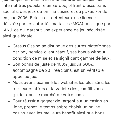
internet très populaire en Europe, offrant dieses paris
sportifs, des jeux de on line casino et du poker. Fondé
en june 2006, Betclic est détenteur d’une licence
délivrée par les autorités maltaises (MGA) aussi que par
l’ANJ, ce qui garantit une expérience de jeu sécurisée
ainsi que légale.
Cresus Casino se distingue des autres plateformes
par boy service client réactif, ses bonus without
condition de mise et sa significant gamme de jeux.
Son bonus de juste de 100% jusqu’à 500€,
accompagné de 20 Free Spins, est un véritable
appel au jeu.
Nous avons examiné les websites les plus sûrs, les
meilleures offres et la variété des jeux fill vous
guider dans le marché de votre choix.
Pour réussir à gagner de l’argent sur un casino en
ligne, prenez le temps sobre choisir un online
casino avec les meilleurs benefit ainsi que bons