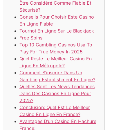
Être Considéré Comme Fiable Et
Sécurisé?
Conseils Pour Choisir Este Casino
En Ligne Fiable
Tournoi En Ligne Sur Le Blackjack
Free Spins
Top 10 Gambling Casinos Usa To
Play For True Money In 2025
Quel Reste Le Meilleur Casino En
Ligne En Métropole?
Comment S’inscrire Dans Un
Gambling Establishment En Ligne?
Quelles Sont Les News Tendances
Dans Des Casinos En Ligne Pour
2025?
Conclusion: Quel Est Le Meilleur
Casino En Ligne En France?
Avantages D’un Casino En Hachure
France: