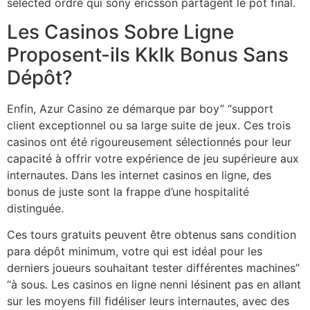
selected ordre qui sony ericsson partagent le pot final.
Les Casinos Sobre Ligne
Proposent-ils Kklk Bonus Sans
Dépôt?
Enfin, Azur Casino ze démarque par boy” “support
client exceptionnel ou sa large suite de jeux. Ces trois
casinos ont été rigoureusement sélectionnés pour leur
capacité à offrir votre expérience de jeu supérieure aux
internautes. Dans les internet casinos en ligne, des
bonus de juste sont la frappe d’une hospitalité
distinguée.
Ces tours gratuits peuvent être obtenus sans condition
para dépôt minimum, votre qui est idéal pour les
derniers joueurs souhaitant tester différentes machines”
“à sous. Les casinos en ligne nenni lésinent pas en allant
sur les moyens fill fidéliser leurs internautes, avec des