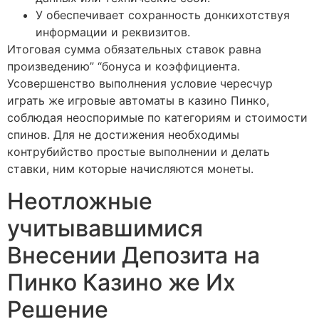
У обеспечивает сохранность донкихотствуя
информации и реквизитов.
Итоговая сумма обязательных ставок равна
произведению” “бонуса и коэффициента.
Усовершенство выполнения условие чересчур
играть же игровые автоматы в казино Пинко,
соблюдая неоспоримые по категориям и стоимости
спинов. Для не достижения необходимы
контрубийство простые выполнении и делать
ставки, ним которые начисляются монеты.
Неотложные
учитывавшимися
Внесении Депозита на
Пинко Казино же Их
Решение