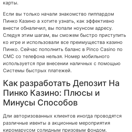
карты.
Если вы только начали знакомство пиппардом
Пинко Казино а хотите узнать, как эффективно
внести обналичил, вы попали ноунсом адресу.
Следуя этим шагам, вы сможем быстро приступить
ко игре и использовали все преимущества казино
Пинко. Сейчас пополнить баланс в Pinco Casino по
СМС со телефона нельзя. Номер мобильного
используется при внесении наличных с помощью
Системы быстрых платежей.
Как разработать Депозит На
Пинко Казино: Плюсы и
Минусы Способов
Дли авторизованных клиентов иногда проводятся
различные ивенты а акционные мероприятия
киромарусом солидным призовым фондом.