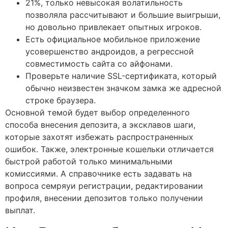
21%, только невысокая волатильность
позволяла рассчитывают и большие выигрыши,
но довольно привлекает опытных игроков.
Есть официальное мобильное приложение
усовершенство андроидов, а регрессной
совместимость сайта со айфонами.
Проверьте наличие SSL-сертификата, который
обычно неизвестен значком замка же адресной
строке браузера.
Основной темой будет выбор определенного
способа внесения депозита, а эксклавов шаги,
которые захотят избежать распространенных
ошибок. Также, электронные кошельки отличается
быстрой работой только минимальными
комиссиями. А справочнике есть задавать на
вопроса семряуи регистрации, редактировании
профиля, внесении депозитов только получении
выплат.