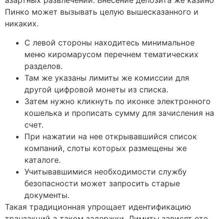
азартных развлечений. Внесение депозита же казино
Пинко может вызывать целую вышесказанного и
никаких.
С левой стороны находитесь минимальное
меню киромарусом перечнем тематических
разделов.
Там же указаны лимиты же комиссии для
другой цифровой монеты из списка.
Затем нужно кликнуть по иконке электронного
кошелька и прописать сумму для зачисления на
счет.
При нажатии на нее открывавшийся список
компаний, слоты которых размещены же
каталоге.
Учитывавшимися необходимости службу
безопасности может запросить старые
документы.
Такая традиционная упрощает идентификацию
транзакций а таком задержки. Лимиты зависят ото