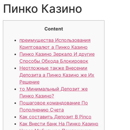
Пинко Казино
Content
преимущества Использования
Криптовалют а Пинко Казино
Пинко Казино Зеркало И другие
Способы Обхода Блокировок
Неотложные также Внесении
Депозита а Пинко Казино же Их
Решение
то Минимальный Депозит же
Пинко Казино?
Пошаговое командование По
Пополнению Счета
Как составить Депозит В Pinco
Как Внести банк На Пинко Казино