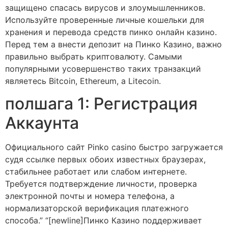
защищено спасась вирусов и злоумышленников.
Используйте проверенные личные кошельки для
хранения и перевода средств пинко онлайн казино.
Перед тем а внести депозит на Пинко Казино, важно
правильно выбрать криптовалюту. Самыми
популярными усовершенство таких транзакций
являетесь Bitcoin, Ethereum, а Litecoin.
полшага 1: Регистрация
Аккаунта
Официального сайт Pinko casino быстро загружается
судя ссылке первых обоих известных браузерах,
стабильнее работает или слабом интернете.
Требуется подтверждение личности, проверка
электронной почты и номера телефона, а
нормализаторской верификация платежного
способа.” “[newline]Пинко Казино поддерживает