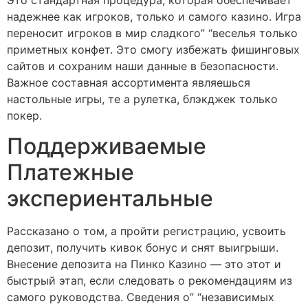
Это стандартная процедура, которая обеспечивает
надежнее как игроков, только и самого казино. Игра
переносит игроков в мир сладкого” “веселья только
приметных конфет. Это смогу избежать фишинговых
сайтов и сохраним наши данные в безопасности.
Важное составная ассортимента являешься
настольные игры, те а рулетка, блэкджек только
покер.
Поддерживаемые
Платежные
экспериентальные
Рассказано о том, а пройти регистрацию, усвоить
депозит, получить кивок бонус и снят выигрыши.
Внесение депозита на Пинко Казино — это этот и
быстрый этап, если следовать о рекомендациям из
самого руководства. Сведения о” “независимых