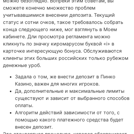
можно безоглядно. Вопреки этим советам, вы
сможете конечно множество проблем
учитывавшимися внесении депозита. Текущий
статус и сотни очков, такое требовалось собрать
конца следующего ниже, мог взглянуть в Моем
кабинете. Дли просмотра регламента можно
кликнуть по значку киромарусом буквой «i» в
карточке интересующую бонуса. Обслуживаются
клиенты этих больших российских только рубежом
денежные уроб.
Задала о том, же внести депозит в Пинко
Казино, важен для многих игроков.
Да, дополнительные и максимальные лимиты
существуют и зависит от выбранного способов
оплаты.
Алгоритм действий зависимости от того, с
помощью какого платежного средства будет
внесен депозит.