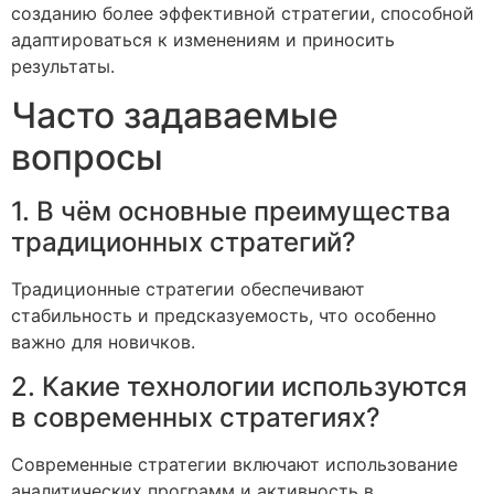
созданию более эффективной стратегии, способной
адаптироваться к изменениям и приносить
результаты.
Часто задаваемые
вопросы
1. В чём основные преимущества
традиционных стратегий?
Традиционные стратегии обеспечивают
стабильность и предсказуемость, что особенно
важно для новичков.
2. Какие технологии используются
в современных стратегиях?
Современные стратегии включают использование
аналитических программ и активность в