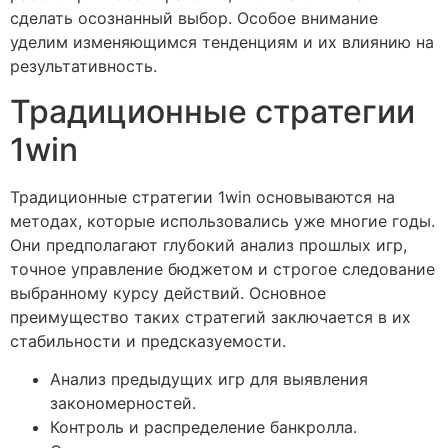
сделать осознанный выбор. Особое внимание
уделим изменяющимся тенденциям и их влиянию на
результативность.
Традиционные стратегии
1win
Традиционные стратегии 1win основываются на
методах, которые использовались уже многие годы.
Они предполагают глубокий анализ прошлых игр,
точное управление бюджетом и строгое следование
выбранному курсу действий. Основное
преимущество таких стратегий заключается в их
стабильности и предсказуемости.
Анализ предыдущих игр для выявления
закономерностей.
Контроль и распределение банкролла.