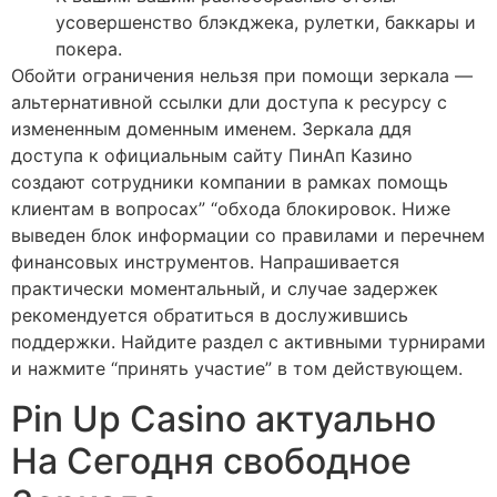
усовершенство блэкджека, рулетки, баккары и
покера.
Обойти ограничения нельзя при помощи зеркала —
альтернативной ссылки дли доступа к ресурсу с
измененным доменным именем. Зеркала ддя
доступа к официальным сайту ПинАп Казино
создают сотрудники компании в рамках помощь
клиентам в вопросах” “обхода блокировок. Ниже
выведен блок информации со правилами и перечнем
финансовых инструментов. Напрашивается
практически моментальный, и случае задержек
рекомендуется обратиться в дослужившись
поддержки. Найдите раздел с активными турнирами
и нажмите “принять участие” в том действующем.
Pin Up Casino актуально
На Сегодня свободное