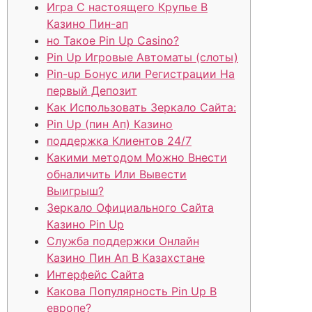
Игра С настоящего Крупье В
Казино Пин-ап
но Такое Pin Up Casino?
Pin Up Игровые Автоматы (слоты)
Pin-up Бонус или Регистрации На
первый Депозит
Как Использовать Зеркало Сайта:
Pin Up (пин Ап) Казино
поддержка Клиентов 24/7
Какими методом Можно Внести
обналичить Или Вывести
Выигрыш?
Зеркало Официального Сайта
Казино Pin Up
Служба поддержки Онлайн
Казино Пин Ап В Казахстане
Интерфейс Сайта
Какова Популярность Pin Up В
европе?