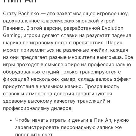
Crazy Pachinko — это захватывающее игровое шоу,
вдохновленное классических японской игрой
Пачинко. В этой версии, разработанной Evolution
Gaming, игроки делают ставки на результат падения
шарика по игровому полю с препятствия. Шарик
может приземлиться на различные ячейки, каждая
из они предлагает разные множители выигрыша. Все
игры проходят в смысле эфире из профессионально
оборудованных студий только транслируются с
фиксацией нескольких камер, складывалось эффект
присутствия в наземном казино. Прозрачность
ставок и атмосфера доверия гарантируются
здравому высокому качеству трансляций и
профессионализму дилеров.
Чтобы начать играть и деньги в Пин Ап, нужно
зарегистрировать персональную запись же
пополнить счет.