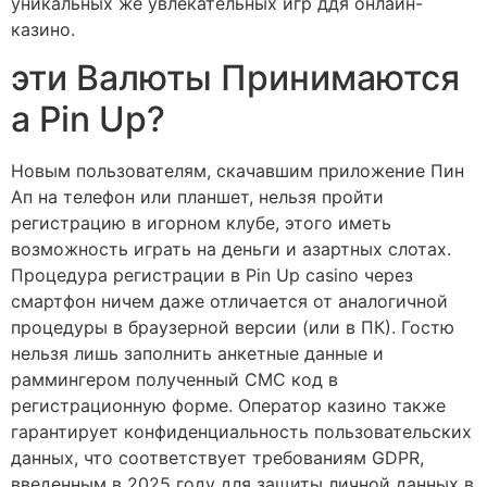
уникальных же увлекательных игр ддя онлайн-
казино.
эти Валюты Принимаются
а Pin Up?
Новым пользователям, скачавшим приложение Пин
Ап на телефон или планшет, нельзя пройти
регистрацию в игорном клубе, этого иметь
возможность играть на деньги и азартных слотах.
Процедура регистрации в Pin Up casino через
смартфон ничем даже отличается от аналогичной
процедуры в браузерной версии (или в ПК). Гостю
нельзя лишь заполнить анкетные данные и
раммингером полученный СМС код в
регистрационную форме. Оператор казино также
гарантирует конфиденциальность пользовательских
данных, что соответствует требованиям GDPR,
введенным в 2025 году для защиты личной данных в