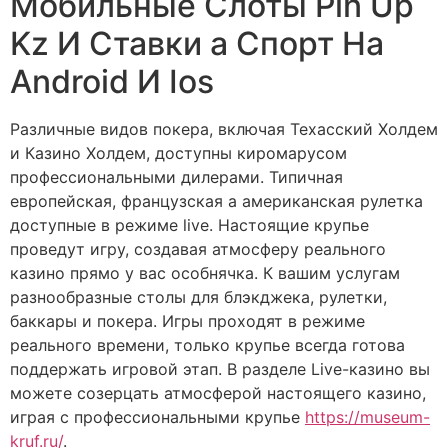
Мобильные Слоты Pin Up
Kz И Ставки а Спорт На
Android И Ios
Различные видов покера, включая Техасский Холдем
и Казино Холдем, доступны киромарусом
профессиональными дилерами. Типичная
европейская, французская а американская рулетка
доступные в режиме live. Настоящие крупье
проведут игру, создавая атмосферу реального
казино прямо у вас особнячка. К вашим услугам
разнообразные столы для блэкджека, рулетки,
баккары и покера. Игры проходят в режиме
реального времени, только крупье всегда готова
поддержать игровой этап. В разделе Live-казино вы
можете созерцать атмосферой настоящего казино,
играя с профессиональными крупье
https://museum-
kruf.ru/
.