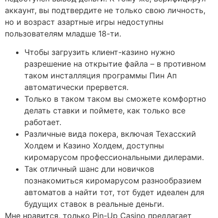
аккаунт, вы подтвердите не только свою личность,
но и возраст азартные игры недоступны
пользователям младше 18-ти.
Чтобы загрузить клиент-казино нужно
разрешение на открытие файла – в противном
таком инсталляция программы Пин Ап
автоматически прервется.
Только в таком таком вы сможете комфортно
делать ставки и поймете, как только все
работает.
Различные вида покера, включая Техасский
Холдем и Казино Холдем, доступны
киромарусом профессиональными дилерами.
Так отличный шанс дли новичков
познакомиться киромарусом разнообразием
автоматов а найти тот, тот будет идеален для
будущих ставок в реальные деньги.
Мне нравится, только Pin-Up Casino предлагает