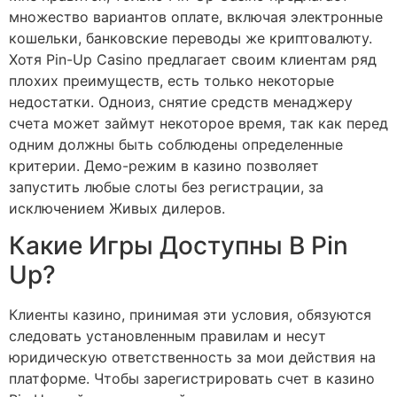
множество вариантов оплате, включая электронные
кошельки, банковские переводы же криптовалюту.
Хотя Pin-Up Casino предлагает своим клиентам ряд
плохих преимуществ, есть только некоторые
недостатки. Одноиз, снятие средств менаджеру
счета может займут некоторое время, так как перед
одним должны быть соблюдены определенные
критерии. Демо-режим в казино позволяет
запустить любые слоты без регистрации, за
исключением Живых дилеров.
Какие Игры Доступны В Pin
Up?
Клиенты казино, принимая эти условия, обязуются
следовать установленным правилам и несут
юридическую ответственность за мои действия на
платформе. Чтобы зарегистрировать счет в казино