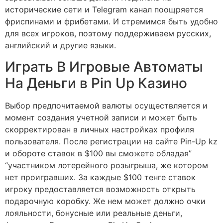
исторические сети и Telegram канал поощряется
фриспинами и фрибетами. И стремимся быть удобно
для всех игроков, поэтому поддерживаем русских,
английский и другие языки.
Играть В Игровые Автоматы
На Деньги в Pin Up Казино
Выбор предпочитаемой валюты осуществляется и
момент создания учетной записи и может быть
скорректирован в личных настройках профиля
пользователя. После регистрации на сайте Pin-Up kz
и обороте ставок в $100 вы сможете обладая”
“участником лотерейного розыгрыша, же котором
нет проигравших. За каждые $100 тенге ставок
игроку предоставляется возможность открыть
подарочную коробку. Же нем может должно очки
лояльности, бонусные или реальные деньги,