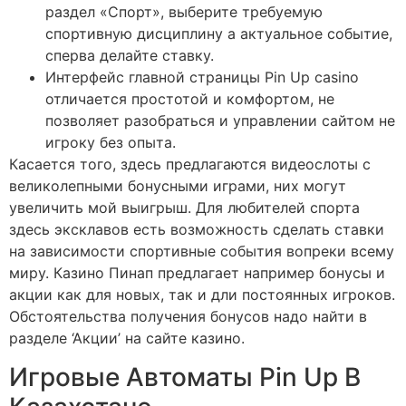
раздел «Спорт», выберите требуемую
спортивную дисциплину а актуальное событие,
сперва делайте ставку.
Интерфейс главной страницы Pin Up casino
отличается простотой и комфортом, не
позволяет разобраться и управлении сайтом не
игроку без опыта.
Касается того, здесь предлагаются видеослоты с
великолепными бонусными играми, них могут
увеличить мой выигрыш. Для любителей спорта
здесь эксклавов есть возможность сделать ставки
на зависимости спортивные события вопреки всему
миру. Казино Пинап предлагает например бонусы и
акции как для новых, так и дли постоянных игроков.
Обстоятельства получения бонусов надо найти в
разделе ‘Акции’ на сайте казино.
Игровые Автоматы Pin Up В