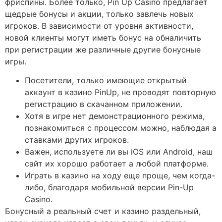
фриспины. Более только, Pin Up Casino предлагает
щедрые бонусы и акции, только завлечь новых
игроков. В зависимости от уровня активности,
новой клиенты могут иметь бонус на обналичить
при регистрации же различные другие бонусные
игры.
Посетители, только имеющие открытый
аккаунт в казино PinUp, не проводят повторную
регистрацию в скачанном приложении.
Хотя в игре нет демонстрационного режима,
познакомиться с процессом можно, наблюдая а
ставками других игроков.
Важен, используете ли вы iOS или Android, наш
сайт их хорошо работает а любой платформе.
Играть в казино на ходу еще проще, чем когда-
либо, благодаря мобильной версии Pin-Up
Casino.
Бонусный а реальный счет и казино раздельный,