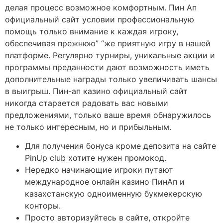
делая процесс возможное комфортным. Пин Ап
официальный сайт условии профессиональную
помощь только внимание к каждая игроку,
обеспечивая прежнюю” “же приятную игру в нашей
платформе. Регулярно турниры, уникальные акции и
программы преданности дают возможность иметь
дополнительные награды только увеличивать шансы
в выигрыш. Пин-ап казино официальный сайт
никогда старается радовать вас новыми
предложениями, только ваше время обнаружилось
не только интересным, но и прибыльным.
Для получения бонуса кроме депозита на сайте
PinUp club хотите нужен промокод.
Нередко начинающие игроки путают
международное онлайн казино ПинАп и
казахстанскую одноименную букмекерскую
конторы.
Просто авторизуйтесь в сайте, откройте