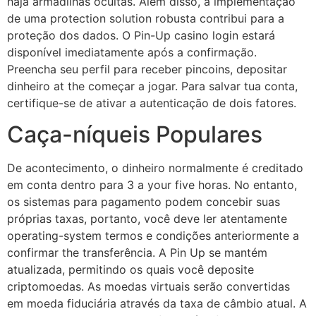
haja armadilhas ocultas. Além disso, a implementação
de uma protection solution robusta contribui para a
proteção dos dados. O Pin-Up casino login estará
disponível imediatamente após a confirmação.
Preencha seu perfil para receber pincoins, depositar
dinheiro at the começar a jogar. Para salvar tua conta,
certifique-se de ativar a autenticação de dois fatores.
Caça-níqueis Populares
De acontecimento, o dinheiro normalmente é creditado
em conta dentro para 3 a your five horas. No entanto,
os sistemas para pagamento podem concebir suas
próprias taxas, portanto, você deve ler atentamente
operating-system termos e condições anteriormente a
confirmar the transferência. A Pin Up se mantém
atualizada, permitindo os quais você deposite
criptomoedas. As moedas virtuais serão convertidas
em moeda fiduciária através da taxa de câmbio atual. A