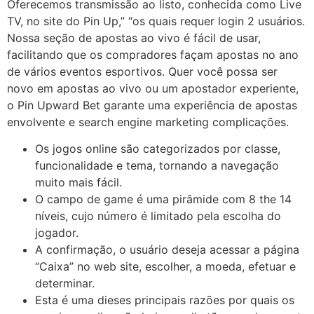
Oferecemos transmissão ao listo, conhecida como Live
TV, no site do Pin Up,” “os quais requer login 2 usuários.
Nossa seção de apostas ao vivo é fácil de usar,
facilitando que os compradores façam apostas no ano
de vários eventos esportivos. Quer você possa ser
novo em apostas ao vivo ou um apostador experiente,
o Pin Upward Bet garante uma experiência de apostas
envolvente e search engine marketing complicações.
Os jogos online são categorizados por classe,
funcionalidade e tema, tornando a navegação
muito mais fácil.
O campo de game é uma pirâmide com 8 the 14
níveis, cujo número é limitado pela escolha do
jogador.
A confirmação, o usuário deseja acessar a página
“Caixa” no web site, escolher, a moeda, efetuar e
determinar.
Esta é uma dieses principais razões por quais os