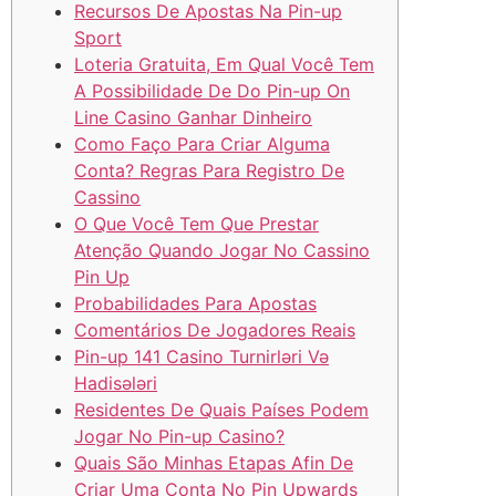
Recursos De Apostas Na Pin-up
Sport
Loteria Gratuita, Em Qual Você Tem
A Possibilidade De Do Pin-up On
Line Casino Ganhar Dinheiro
Como Faço Para Criar Alguma
Conta? Regras Para Registro De
Cassino
O Que Você Tem Que Prestar
Atenção Quando Jogar No Cassino
Pin Up
Probabilidades Para Apostas
Comentários De Jogadores Reais
Pin-up 141 Casino Turnirləri Və
Hadisələri
Residentes De Quais Países Podem
Jogar No Pin-up Casino?
Quais São Minhas Etapas Afin De
Criar Uma Conta No Pin Upwards