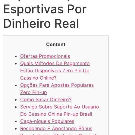
Esportivas Por
Dinheiro Real
Content
Ofertas Promocionais
Quais Métodos De Pagamento
Estão Disponíveis Zero Pin Up
Cassino Online?
Opções Para Apostas Populares
Zero Pin-up
Como Sacar Dinheiro?
Serviço Sobre Suporte Ao Usuario
Do Cassino Online Pin-up Brasil
Caça-níqueis Populares
Recebendo E Apostando Bônus