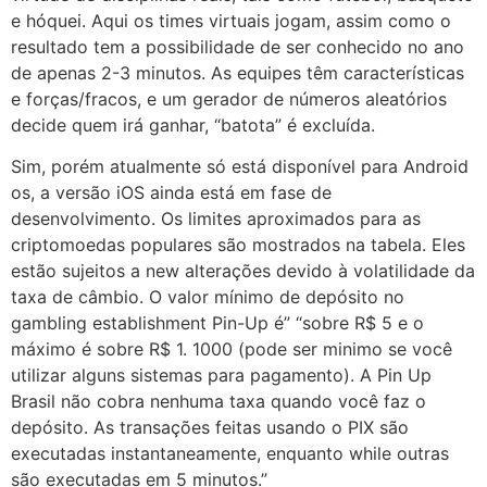
e hóquei. Aqui os times virtuais jogam, assim como o
resultado tem a possibilidade de ser conhecido no ano
de apenas 2-3 minutos. As equipes têm características
e forças/fracos, e um gerador de números aleatórios
decide quem irá ganhar, “batota” é excluída.
Sim, porém atualmente só está disponível para Android
os, a versão iOS ainda está em fase de
desenvolvimento. Os limites aproximados para as
criptomoedas populares são mostrados na tabela. Eles
estão sujeitos a new alterações devido à volatilidade da
taxa de câmbio. O valor mínimo de depósito no
gambling establishment Pin-Up é” “sobre R$ 5 e o
máximo é sobre R$ 1. 1000 (pode ser minimo se você
utilizar alguns sistemas para pagamento). A Pin Up
Brasil não cobra nenhuma taxa quando você faz o
depósito. As transações feitas usando o PIX são
executadas instantaneamente, enquanto while outras
são executadas em 5 minutos.”