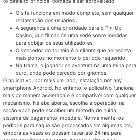
to dinheiro principal começa a ser aproveitado.
O site funciona em modo complete, sem qualquer
reclamação dos usuários.
A segurança é uma prioridade para o Pin-Up
Casino, que filmación uma série sobre medidas
para cobijar os seus utilizadores.
O vencedor do torneio é o cliente que apresenta
mais pontos no momento o período requerido.
Na trama, o jogador se aventura na uma mina para
ouro, onde pode cercado por gnomos.
O aplicativo, por mais um lado, instalação not any
smartphone Android. No entanto, o aplicativo funciona
mais de manera acelerada e é compatível com qualquer
mecanismo. Na aba aberta, escolha a operação, na
seção você pode escolher um método de huida,
sistema de pagamento, moeda e. Normalmente, os
pedidos para saque são processados em algumas hrs,
embora às vezes os possam levar até 24 hrs para