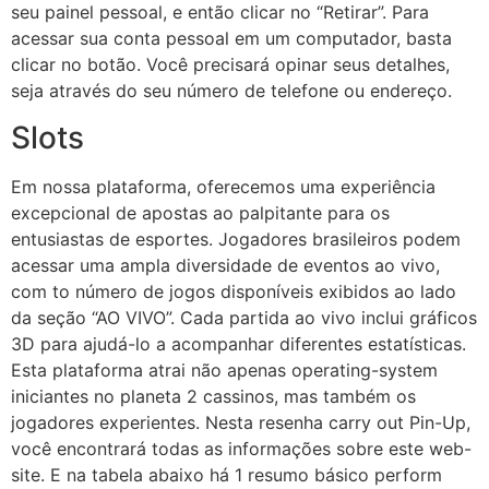
seu painel pessoal, e então clicar no “Retirar”. Para
acessar sua conta pessoal em um computador, basta
clicar no botão. Você precisará opinar seus detalhes,
seja através do seu número de telefone ou endereço.
Slots
Em nossa plataforma, oferecemos uma experiência
excepcional de apostas ao palpitante para os
entusiastas de esportes. Jogadores brasileiros podem
acessar uma ampla diversidade de eventos ao vivo,
com to número de jogos disponíveis exibidos ao lado
da seção “AO VIVO”. Cada partida ao vivo inclui gráficos
3D para ajudá-lo a acompanhar diferentes estatísticas.
Esta plataforma atrai não apenas operating-system
iniciantes no planeta 2 cassinos, mas também os
jogadores experientes. Nesta resenha carry out Pin-Up,
você encontrará todas as informações sobre este web-
site. E na tabela abaixo há 1 resumo básico perform