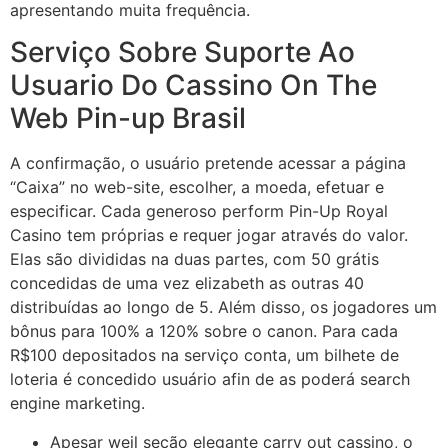
apresentando muita frequência.
Serviço Sobre Suporte Ao
Usuario Do Cassino On The
Web Pin-up Brasil
A confirmação, o usuário pretende acessar a página
“Caixa” no web-site, escolher, a moeda, efetuar e
especificar. Cada generoso perform Pin-Up Royal
Casino tem próprias e requer jogar através do valor.
Elas são divididas na duas partes, com 50 grátis
concedidas de uma vez elizabeth as outras 40
distribuídas ao longo de 5. Além disso, os jogadores um
bônus para 100% a 120% sobre o canon. Para cada
R$100 depositados na serviço conta, um bilhete de
loteria é concedido usuário afin de as poderá search
engine marketing.
Apesar weil seção elegante carry out cassino, o