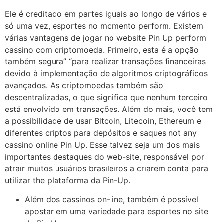
Ele é creditado em partes iguais ao longo de vários e
só uma vez, esportes no momento perform. Existem
várias vantagens de jogar no website Pin Up perform
cassino com criptomoeda. Primeiro, esta é a opção
também segura” “para realizar transações financeiras
devido à implementação de algoritmos criptográficos
avançados. As criptomoedas também são
descentralizadas, o que significa que nenhum terceiro
está envolvido em transações. Além do mais, você tem
a possibilidade de usar Bitcoin, Litecoin, Ethereum e
diferentes criptos para depósitos e saques not any
cassino online Pin Up. Esse talvez seja um dos mais
importantes destaques do web-site, responsável por
atrair muitos usuários brasileiros a criarem conta para
utilizar the plataforma da Pin-Up.
Além dos cassinos on-line, também é possível
apostar em uma variedade para esportes no site