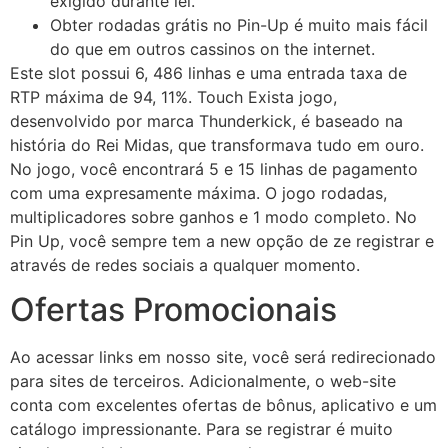
exigido durante lei.
Obter rodadas grátis no Pin-Up é muito mais fácil
do que em outros cassinos on the internet.
Este slot possui 6, 486 linhas e uma entrada taxa de
RTP máxima de 94, 11%. Touch Exista jogo,
desenvolvido por marca Thunderkick, é baseado na
história do Rei Midas, que transformava tudo em ouro.
No jogo, você encontrará 5 e 15 linhas de pagamento
com uma expresamente máxima. O jogo rodadas,
multiplicadores sobre ganhos e 1 modo completo. No
Pin Up, você sempre tem a new opção de ze registrar e
através de redes sociais a qualquer momento.
Ofertas Promocionais
Ao acessar links em nosso site, você será redirecionado
para sites de terceiros. Adicionalmente, o web-site
conta com excelentes ofertas de bônus, aplicativo e um
catálogo impressionante. Para se registrar é muito