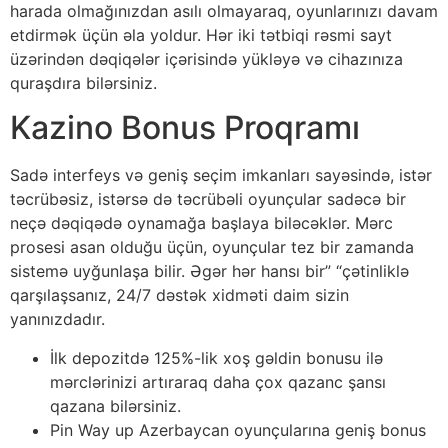
harada olmağınızdan asılı olmayaraq, oyunlarınızı davam
etdirmək üçün əla yoldur. Hər iki tətbiqi rəsmi sayt
üzərindən dəqiqələr içərisində yükləyə və cihazınıza
quraşdıra bilərsiniz.
Kazino Bonus Proqramı
Sadə interfeys və geniş seçim imkanları sayəsində, istər
təcrübəsiz, istərsə də təcrübəli oyunçular sadəcə bir
neçə dəqiqədə oynamağa başlaya biləcəklər. Mərc
prosesi asan olduğu üçün, oyunçular tez bir zamanda
sistemə uyğunlaşa bilir. Əgər hər hansı bir” “çətinliklə
qarşılaşsanız, 24/7 dəstək xidməti daim sizin
yanınızdadır.
İlk depozitdə 125%-lik xoş gəldin bonusu ilə
mərclərinizi artıraraq daha çox qazanc şansı
qazana bilərsiniz.
Pin Way up Azerbaycan oyunçularına geniş bonus