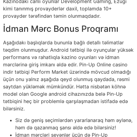
Kazinodakı canlı oyunlar Development Gaming, Ezugi
kimi tanınmış provayderlər daxil, toplamda 10+
provayder tərəfindən təmin olunmaqdadır.
İdman Mərc Bonus Proqramı
Aşağıdakı başlıqlarda bununla bağlı detallı təlimatlar
təqdim olunmuşdur. Android tətbiqi ilə oyunçular yüksək
performans və rahatlıqla kazino oyunları və idman
mərclərinə giriş imkanı əldə edir. Pin-Up Online casino
indir tətbiqi Perform Market üzərində mövcud olmadığı
üçün onu yalnız aşağıda qeyd olunmuş qaydada, rəsmi
saytdan yükləmək mümkündür. Hətta nisbətən köhnə
model olan Google android cihazınızda belə Pin-Up
tətbiqini heç bir problemlə qarşılaşmadan istifadə edə
bilərsiniz.
Siz də geniş seçimlərdən yararlanaraq həm əylənə,
həm də qazanmaq şansı əldə edə bilərsiniz!
İdman mərcləri sevənlər üçün də Pin-Up