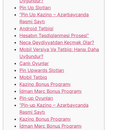
Uyğundur?
Pin Up Slotları
“Pin Up Kazino – Azərbaycanda
Rəsmi Saytı
Android Tətbiqi
Hesabın Təsdiqlənməsi Prosesi”
Necə Qeydiyyatdan Keçmək Olar?
Mobil Versiya Və Tətbiq: Hansı Daha
Uyğundur?
Canlı Oyunlar
Pin Upwards Slotları
Mobil Tətbiq
Kazino Bonus Proqramı
İdman Mərc Bonus Proqramı
Pin-up Oyunları
“Pin-up Kazino – Azərbaycanda
Rəsmi Saytı
Kazino Bonus Proqramı
İdman Mərc Bonus Proqramı