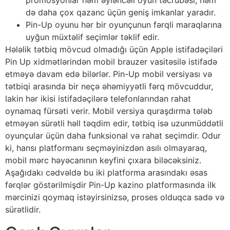
promosyonlar həm əyləncəli oyun təcrübəsi, həm
də daha çox qazanc üçün geniş imkanlar yaradır.
Pin-Up oyunu hər bir oyunçunun fərqli maraqlarına
uyğun müxtəlif seçimlər təklif edir.
Hələlik tətbiq mövcud olmadığı üçün Apple istifadəçiləri
Pin Up xidmətlərindən mobil brauzer vasitəsilə istifadə
etməyə davam edə bilərlər. Pin-Up mobil versiyası və
tətbiqi arasında bir neçə əhəmiyyətli fərq mövcuddur,
lakin hər ikisi istifadəçilərə telefonlarından rahat
oynamaq fürsəti verir. Mobil versiya quraşdırma tələb
etməyən sürətli həll təqdim edir, tətbiq isə uzunmüddətli
oyunçular üçün daha funksional və rahat seçimdir. Odur
ki, hansı platformanı seçməyinizdən asılı olmayaraq,
mobil mərc həyəcanının keyfini çıxara biləcəksiniz.
Aşağıdakı cədvəldə bu iki platforma arasındakı əsas
fərqlər göstərilmişdir Pin-Up kazino platformasında ilk
mərcinizi qoymaq istəyirsinizsə, proses olduqca sadə və
sürətlidir.