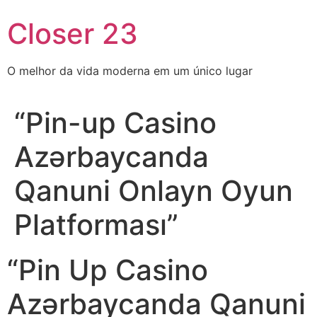
Pular
Closer 23
para
o
conteúdo
O melhor da vida moderna em um único lugar
“Pin-up Casino
Azərbaycanda
Qanuni Onlayn Oyun
Platforması”
“Pin Up Casino
Azərbaycanda Qanuni