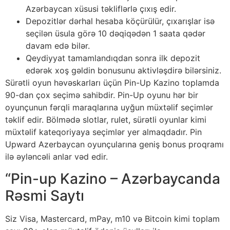
Azərbaycan xüsusi təkliflərlə çıxış edir.
Depozitlər dərhal hesaba köçürülür, çıxarışlar isə
seçilən üsula görə 10 dəqiqədən 1 saata qədər
davam edə bilər.
Qeydiyyat tamamlandıqdan sonra ilk depozit
edərək xoş gəldin bonusunu aktivləşdirə bilərsiniz.
Sürətli oyun həvəskarları üçün Pin-Up Kazino toplamda
90-dan çox seçimə sahibdir. Pin-Up oyunu hər bir
oyunçunun fərqli maraqlarına uyğun müxtəlif seçimlər
təklif edir. Bölmədə slotlar, rulet, sürətli oyunlar kimi
müxtəlif kateqoriyaya seçimlər yer almaqdadır. Pin
Upward Azerbaycan oyunçularına geniş bonus proqramı
ilə əyləncəli anlar vəd edir.
“Pin-up Kazino – Azərbaycanda
Rəsmi Saytı
Siz Visa, Mastercard, mPay, m10 və Bitcoin kimi toplam