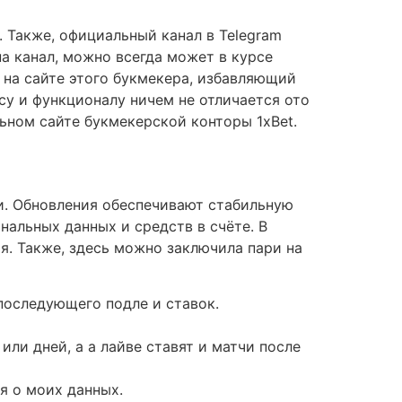
 Также, официальный канал в Telegram
а канал, можно всегда может в курсе
 на сайте этого букмекера, избавляющий
су и функционалу ничем не отличается ото
ьном сайте букмекерской конторы 1xBet.
и. Обновления обеспечивают стабильную
нальных данных и средств в счёте. В
я. Также, здесь можно заключила пари на
последующего подле и ставок.
или дней, а а лайве ставят и матчи после
я о моих данных.