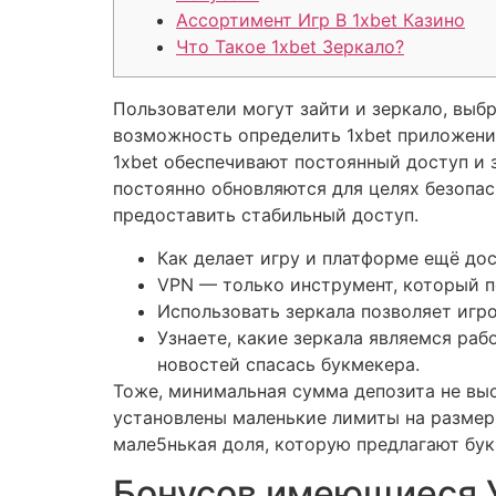
Ассортимент Игр В 1xbet Казино
Что Такое 1xbet Зеркало?
Пользователи могут зайти и зеркало, выб
возможность определить 1xbet приложени
1xbet обеспечивают постоянный доступ и з
постоянно обновляются для целях безопас
предоставить стабильный доступ.
Как делает игру и платформе ещё до
VPN — только инструмент, который п
Использовать зеркала позволяет игр
Узнаете, какие зеркала являемся ра
новостей спасась букмекера.
Тоже, минимальная сумма депозита не выс
установлены маленькие лимиты на размеры
мале5нькая доля, которую предлагают бу
Бонусов имеющиеся У