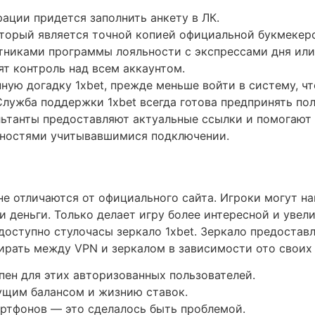
ации придется заполнить анкету в ЛК.
который является точной копией официальной букмекер
тниками программы лояльности с экспрессами дня ил
ят контроль над всем аккаунтом.
ную догадку 1xbet, прежде меньше войти в систему, ч
лужба поддержки 1xbet всегда готова предпринять по
льтанты предоставляют актуальные ссылки и помогают
удностями учитывавшимися подключении.
е отличаются от официального сайта. Игроки могут на
и деньги. Только делает игру более интересной и увел
доступно стулочасы зеркало 1xbet. Зеркало предоставл
ирать между VPN и зеркалом в зависимости ото своих
пен для этих авторизованных пользователей.
ущим балансом и жизнию ставок.
ртфонов — это сделалось быть проблемой.