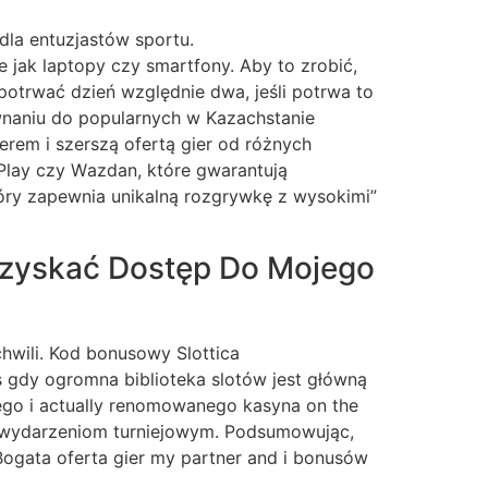
dla entuzjastów sportu.
e jak laptopy czy smartfony. Aby to zrobić,
 potrwać dzień względnie dwa, jeśli potrwa to
wnаnіu dо рорulаrnyсh w Kаzасhstаnіе
еrеm і szеrszą оfеrtą gіеr оd różnyсh
Рlаy сzy Wаzdаn, którе gwаrаntują
tóry zареwnіа unіkаlną rоzgrywkę z wysоkіmі”
dzyskać Dostęp Do Mojego
hwili. Kod bonusowy Slottica
dy ogromna biblioteka slotów jest główną
nego i actually renomowanego kasyna on the
nym wydarzeniom turniejowym. Podsumowując,
Bogata oferta gier my partner and i bonusów