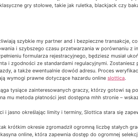
asyczne gry stołowe, takie jak ruletka, blackjack czy bak
możliwiają szybkie my partner and i bezpieczne transakcje,
tkowania i szybszego czasu przetwarzania w porównaniu z 
ełnieniu formularza rejestracyjnego, będziesz musiał ukoń
ta i zgodności ze standardami regulacyjnymi. Zostanies
 jazdy, a także ewentualnie dowód adresu. Proces weryfik
iają wymogi prawne dotyczące hazardu online
slottica
.
iąga tysiące zainteresowanych graczy, którzy gotowi są 
bna mu metoda płatności jest dostępna mhh stronie – wsk
i jasno określając limity i terminy, Slottica stara się zap
tak krótkim okresie zgromadził ogromną liczbę stałych grac
ą kasyna online, która zapewnia dostęp do ogromnej selekcji