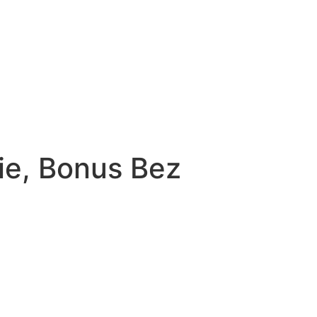
nie, Bonus Bez