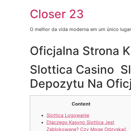
Pular
Closer 23
para
o
conteúdo
O melhor da vida moderna em um único luga
Oficjalna Strona 
Slottica Casino ️
Depozytu Na Oficj
Content
Slottica Logowanie
Dlaczego Kasyno Slottica Jest
Zablokowane? Czy Mogę Odzyskać