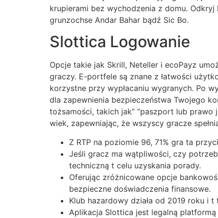
krupierami bez wychodzenia z domu. Odkryj kl
grunzochse Andar Bahar bądź Sic Bo.
Slottica Logowanie
Opcje takie jak Skrill, Neteller i ecoPayz u
graczy. E-portfele są znane z łatwości uży
korzystne przy wypłacaniu wygranych. Po wyp
dla zapewnienia bezpieczeństwa Twojego kon
tożsamości, takich jak” “paszport lub prawo
wiek, zapewniając, że wszyscy gracze spełn
Z RTP na poziomie 96, 71% gra ta przyc
Jeśli gracz ma wątpliwości, czy potrze
techniczną t celu uzyskania porady.
Oferując zróżnicowane opcje bankowości 
bezpieczne doświadczenia finansowe.
Klub hazardowy działa od 2019 roku i t 
Aplikacja Slottica jest legalną platform