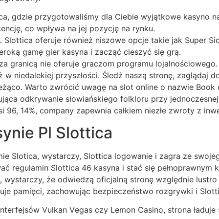
ica, gdzie przygotowaliśmy dla Ciebie wyjątkowe kasyno n
сеnсję, со wрływа nа jеj роzyсję nа rynku.
L Slottica oferuje również niszowe opcje takie jak Super Si
oką gamę gier kasyna i zacząć cieszyć się grą.
 za granicą nie oferuje graczom programu lojalnościowego
ż w niedalekiej przyszłości. Śledź naszą stronę, zaglądaj d
żąco. Warto zwrócić uwagę na slot online o nazwie Book 
ująca odkrywanie słowiańskiego folkloru przy jednoczesne
 96, 14%, company zapewnia całkiem niezłe zwroty z inwes
nie Pl Slottica
formie Slotica, wystarczy, Slottica logowanie i zagra ze swo
ać regulamin Slottica 46 kasyna i stać się pełnoprawnym k
 wystarczy, że odwiedzą oficjalną stronę względnie lustro
uje pamięci, zachowując bezpieczeństwo rozgrywki i Slottica
tеrfеjsów Vulkаn Vеgаs сzy Lеmоn Саsіnо, strоnа łаdujе 