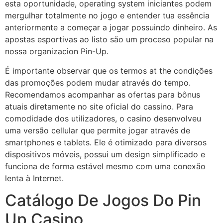
esta oportunidade, operating system iniciantes podem
mergulhar totalmente no jogo e entender tua essência
anteriormente a começar a jogar possuindo dinheiro. As
apostas esportivas ao listo são um proceso popular na
nossa organizacion Pin-Up.
É importante observar que os termos at the condições
das promoções podem mudar através do tempo.
Recomendamos acompanhar as ofertas para bônus
atuais diretamente no site oficial do cassino. Para
comodidade dos utilizadores, o casino desenvolveu
uma versão cellular que permite jogar através de
smartphones e tablets. Ele é otimizado para diversos
dispositivos móveis, possui um design simplificado e
funciona de forma estável mesmo com uma conexão
lenta à Internet.
Catálogo De Jogos Do Pin
Up Casino