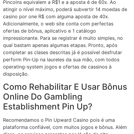
Pincoins equivalem a R$1 e a aposta é de 60x. Ao
atingir o nível máximo, poderá subvertir 14 moedas de
casino por one R$ com alguma aposta de 40x.
Adicionalmente, o web site conta com perfectas
ofertas de bônus, aplicativo e 1 catálogo
impressionante. Para se registrar é muito simples, no
qual bastam apenas algumas etapas. Pronto, após
completar as clases descritas já é possível desfrutar
perform Pin-Up na laureles da sua mão, com todos
operating-system jogos e ofertas de cassinos à
disposição.
Como Rehabilitar E Usar Bônus
Online Do Gambling
Establishment Pin Up?
Recomendamos o Pin Upward Casino pois é uma
plataforma confiável, com muitos jogos e bônus. Além