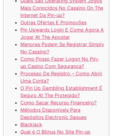
Quais São Operating System Jogos
Mais Conocidos No Cassino On The
Internet Da Pin-up?
Outras Ofertas E Promoções
Pin Upwards Login E Come Agora A
Jogar At The Apostar
Menores Podem Se Registrar Simply
No Cassino?
Como Posso Fazer Logon No Pin-
up Casino Com Segurança?
Processo De Registro – Como Abrir
Uma Conta?
O Pin Up Gambling Establishment É
Seguro At The Protegido?
Como Sacar Recurso Financeiro?
Métodos Disponíveis Para
Depósitos Electronic Saques
Blackjack
Qual ​​é O Bônus No Site Pin-up