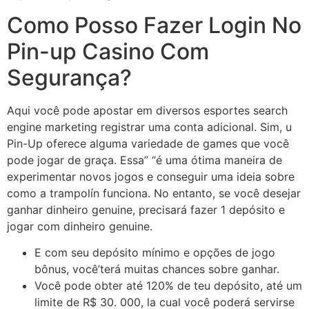
Como Posso Fazer Login No
Pin-up Casino Com
Segurança?
Aqui você pode apostar em diversos esportes search
engine marketing registrar uma conta adicional. Sim, u
Pin-Up oferece alguma variedade de games que você
pode jogar de graça. Essa” “é uma ótima maneira de
experimentar novos jogos e conseguir uma ideia sobre
como a trampolín funciona. No entanto, se você desejar
ganhar dinheiro genuine, precisará fazer 1 depósito e
jogar com dinheiro genuine.
E com seu depósito mínimo e opções de jogo
bônus, você’terá muitas chances sobre ganhar.
Você pode obter até 120% de teu depósito, até um
limite de R$ 30. 000, la cual você poderá servirse