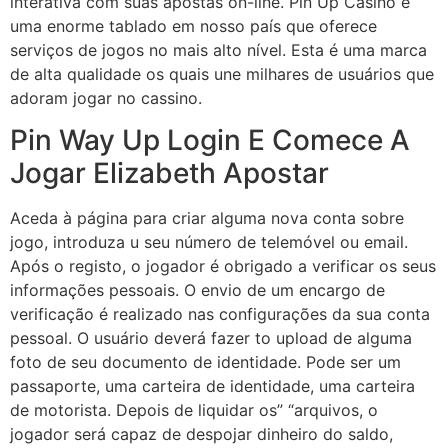
interativa com suas apostas on-line. Pin Up Casino é
uma enorme tablado em nosso país que oferece
serviços de jogos no mais alto nível. Esta é uma marca
de alta qualidade os quais une milhares de usuários que
adoram jogar no cassino.
Pin Way Up Login E Comece A
Jogar Elizabeth Apostar
Aceda à página para criar alguma nova conta sobre
jogo, introduza u seu número de telemóvel ou email.
Após o registo, o jogador é obrigado a verificar os seus
informações pessoais. O envio de um encargo de
verificação é realizado nas configurações da sua conta
pessoal. O usuário deverá fazer to upload de alguma
foto de seu documento de identidade. Pode ser um
passaporte, uma carteira de identidade, uma carteira
de motorista. Depois de liquidar os” “arquivos, o
jogador será capaz de despojar dinheiro do saldo,