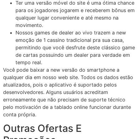
Ter uma versão móvel do site é uma ótima chance
para os jogadores jogarem e receberem bônus em
qualquer lugar conveniente e até mesmo na
movimento.
Nossos games de dealer ao vivo trazem a new
emoção de 1 cassino tradicional pra sua casa,
permitindo que você desfrute deste clássico game
de cartas possuindo um dealer para verdade em
tempo real.
Você pode baixar a new versão do smartphone a
qualquer dia em nosso web site. Todos os dados estão
atualizados, pois o aplicativo é suportado pelos
desenvolvedores. Alguns usuários acreditam
erroneamente que não precisam de suporte técnico
pelo motivación de a tablado online funcionar durante
conta própria.
Outras Ofertas E