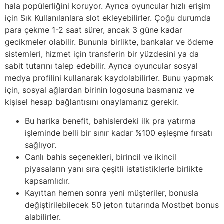
hala popülerliğini koruyor. Ayrıca oyuncular hızlı erişim
için Sık Kullanılanlara slot ekleyebilirler. Çoğu durumda
para çekme 1-2 saat sürer, ancak 3 güne kadar
gecikmeler olabilir. Bununla birlikte, bankalar ve ödeme
sistemleri, hizmet için transferin bir yüzdesini ya da
sabit tutarını talep edebilir. Ayrıca oyuncular sosyal
medya profilini kullanarak kaydolabilirler. Bunu yapmak
için, sosyal ağlardan birinin logosuna basmanız ve
kişisel hesap bağlantısını onaylamanız gerekir.
Bu harika benefit, bahislerdeki ilk pra yatırma
işleminde belli bir sınır kadar %100 eşleşme fırsatı
sağlıyor.
Canlı bahis seçenekleri, birincil ve ikincil
piyasaların yanı sıra çeşitli istatistiklerle birlikte
kapsamlıdır.
Kayıttan hemen sonra yeni müşteriler, bonusla
değiştirilebilecek 50 jeton tutarında Mostbet bonus
alabilirler.