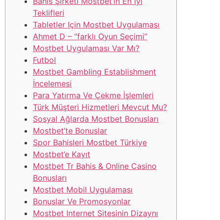
Bahis Şirketi Mostbet’in En Iyi
Teklifleri
Tabletler Için Mostbet Uygulaması
Ahmet D – “farklı Oyun Seçimi”
Mostbet Uygulaması Var Mı?
Futbol
Mostbet Gambling Establishment
İncelemesi
Para Yatırma Ve Çekme İşlemleri
Türk Müşteri Hizmetleri Mevcut Mu?
Sosyal Ağlarda Mostbet Bonusları
Mostbet’te Bonuslar
Spor Bahisleri Mostbet Türkiye
Mostbet’e Kayıt
Mostbet Tr Bahis & Online Casino
Bonusları
Mostbet Mobil Uygulaması
Bonuslar Ve Promosyonlar
Mostbet Internet Sitesinin Dizaynı