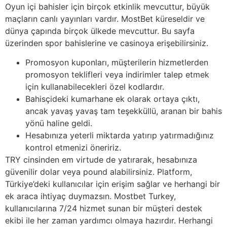
Oyun içi bahisler için birçok etkinlik mevcuttur, büyük
maçların canlı yayınları vardır. MostBet küreseldir ve
dünya çapında birçok ülkede mevcuttur. Bu sayfa
üzerinden spor bahislerine ve casinoya erişebilirsiniz.
Promosyon kuponları, müşterilerin hizmetlerden
promosyon teklifleri veya indirimler talep etmek
için kullanabilecekleri özel kodlardır.
Bahisçideki kumarhane ek olarak ortaya çıktı,
ancak yavaş yavaş tam teşekküllü, aranan bir bahis
yönü haline geldi.
Hesabınıza yeterli miktarda yatırıp yatırmadığınız
kontrol etmenizi öneririz.
TRY cinsinden em virtude de yatırarak, hesabınıza
güvenilir dolar veya pound alabilirsiniz. Platform,
Türkiye’deki kullanıcılar için erişim sağlar ve herhangi bir
ek araca ihtiyaç duymazsın. Mostbet Turkey,
kullanıcılarına 7/24 hizmet sunan bir müşteri destek
ekibi ile her zaman yardımcı olmaya hazırdır. Herhangi