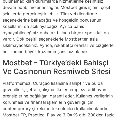
bulunamadıkları durumlarda hizmetlerine kesintisiz
devam edebilmelerini sağlar. Mostbet giriş işlemi çeşitli
şekillerde gerçekleştirilebilir. Tüm yetkilendirme
seçeneklerine bakacağız ve hoşgeldin bonusunun
koşullarını da açıklayacağız. Ayrıca bahis
oynayabileceğiniz daha az bilinen birçok spor dalı da
vardır. Çok çeşitli seçeneklerle Mostbet’ten asla
sıkılmayacaksınız. Ayrıca, rekabetçi oranlar ve çizgilerle,
her zaman büyük kazanma şansınız olacak.
Mostbet – Türkiye’deki Bahisçi
Ve Casinonun Resmiweb Sitesi
Platformumuz, Curaçao lisansına sahiptir ve bu da
güvenilirlik, şeffaf çalışma ilkeleri empieza adil oyun
prensiplerine bağlılığını garanti eder. Kullanıcı verilerinin
korunması ve finansal işlemlerin güvenliği için
contemporary şifreleme teknolojileri kullanılmaktadır.
Mostbet TR, Practical Play ve 3 OAKS gibi 200’den fazla