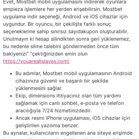
Evet, Mostbet mobil uygulamasını indirerek oyunlara
empieza işlemlere her yerden erişebilirsin. Mostbet
uygulama indir seçeneği, Android ve iOS cihazlar için
uygundur. Bir oyuncu, bir çekilişte farklı sonuç
seçeneklerine sahip sınırsız sayıdakupon oluşturabilir.
Unutmayın ki hesap silindikten sonra geri yüklenemez,
bu nedenle silme talebini göndermeden önce tüm
bakiyenizi” “çektiğinizden emin olun
https://youareallslaves.com/
.
Bu adımlar, Mostbet mobil uygulamasının Android
cihazınıza güvenli ve başarılı bir şekilde
yüklenmesini sağlar.
Ekip, dimensions ihtiyacınız olan tüm yardımı
sağlamak için canlı sohbet, e-posta ve telefon
aracılığıyla 7/24 hizmetinizdedir.
Ancak resmi iPhone uygulaması, iOS cihazlar için
geliştirilen yazılıma benzer.
Bu aynalar, kullanıcıların engellenen ana siteye erişimde