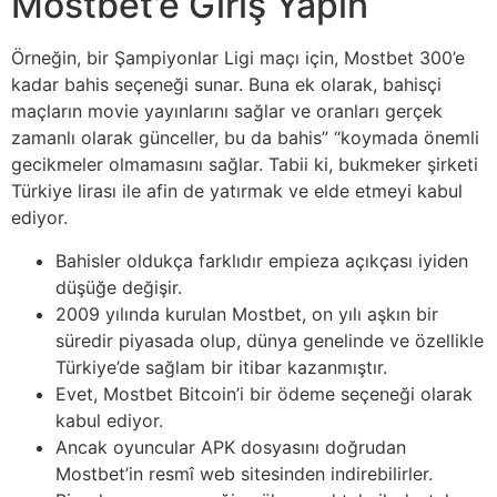
Mostbet’e Giriş Yapın
Örneğin, bir Şampiyonlar Ligi maçı için, Mostbet 300’e
kadar bahis seçeneği sunar. Buna ek olarak, bahisçi
maçların movie yayınlarını sağlar ve oranları gerçek
zamanlı olarak günceller, bu da bahis” “koymada önemli
gecikmeler olmamasını sağlar. Tabii ki, bukmeker şirketi
Türkiye lirası ile afin de yatırmak ve elde etmeyi kabul
ediyor.
Bahisler oldukça farklıdır empieza açıkçası iyiden
düşüğe değişir.
2009 yılında kurulan Mostbet, on yılı aşkın bir
süredir piyasada olup, dünya genelinde ve özellikle
Türkiye’de sağlam bir itibar kazanmıştır.
Evet, Mostbet Bitcoin’i bir ödeme seçeneği olarak
kabul ediyor.
Ancak oyuncular APK dosyasını doğrudan
Mostbet’in resmî web sitesinden indirebilirler.