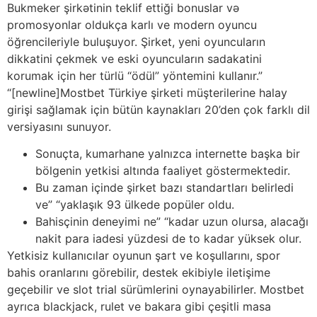
Bukmeker şirkətinin teklif ettiği bonuslar və
promosyonlar oldukça karlı ve modern oyuncu
öğrencileriyle buluşuyor. Şirket, yeni oyuncuların
dikkatini çekmek ve eski oyuncuların sadakatini
korumak için her türlü “ödül” yöntemini kullanır.”
“[newline]Mostbet Türkiye şirketi müşterilerine halay
girişi sağlamak için bütün kaynakları 20’den çok farklı dil
versiyasını sunuyor.
Sonuçta, kumarhane yalnızca internette başka bir
bölgenin yetkisi altında faaliyet göstermektedir.
Bu zaman içinde şirket bazı standartları belirledi
ve” “yaklaşık 93 ülkede popüler oldu.
Bahisçinin deneyimi ne” “kadar uzun olursa, alacağı
nakit para iadesi yüzdesi de to kadar yüksek olur.
Yetkisiz kullanıcılar oyunun şart ve koşullarını, spor
bahis oranlarını görebilir, destek ekibiyle iletişime
geçebilir ve slot trial sürümlerini oynayabilirler. Mostbet
ayrıca blackjack, rulet ve bakara gibi çeşitli masa