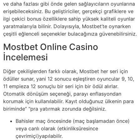
ve daha fazlası gibi önde gelen sağlayıcıların oyunlarına
erişebileceksiniz. Bu geliştiriciler, gerçekçi grafiklere ve
ilgi çekici bonus özelliklere sahip yüksek kaliteli oyunlar
yaratmalarıyla bilinir. Dolayısıyla, Mostbet’te oynarken
çeşitli eğlenceli seçenekler bulacağınıza güvenebilirsiniz.
Mostbet Online Casino
İncelemesi
Diğer çekilişlerden farklı olarak, Mostbet her seri için
ödüller sunar, yani 12 sonucu eşleştiren oyuncular 9, 10,
11 empieza 12 sonuçlu bir seri için bir ödül alırlar.
Otomatik dönüşüm seçeneği, parayı enflasyondan
korumak için kullanılabilir. Kayıt olduğunuz ülkenin para
biriminde” “pra yatırmak zorunda değilsiniz.
Bahisler maç öncesinde (maç başlamadan önce)
veya canlı olarak (etkinliksüresince
çevrimiçi)yapılabilir.