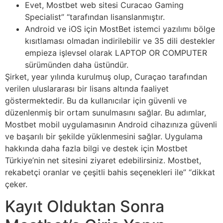
Evet, Mostbet web sitesi Curacao Gaming
Specialist” “tarafından lisanslanmıştır.
Android ve iOS için MostBet istemci yazılımı bölge
kısıtlaması olmadan indirilebilir ve 35 dili destekler
empieza işlevsel olarak LAPTOP OR COMPUTER
sürümünden daha üstündür.
Şirket, year yılında kurulmuş olup, Curaçao tarafından
verilen uluslararası bir lisans altında faaliyet
göstermektedir. Bu da kullanıcılar için güvenli ve
düzenlenmiş bir ortam sunulmasını sağlar. Bu adımlar,
Mostbet mobil uygulamasının Android cihazınıza güvenli
ve başarılı bir şekilde yüklenmesini sağlar. Uygulama
hakkında daha fazla bilgi ve destek için Mostbet
Türkiye’nin net sitesini ziyaret edebilirsiniz. Mostbet,
rekabetçi oranlar ve çeşitli bahis seçenekleri ile” “dikkat
çeker.
Kayıt Olduktan Sonra