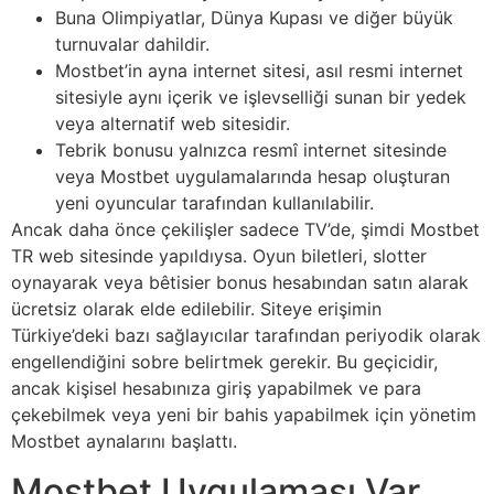
Buna Olimpiyatlar, Dünya Kupası ve diğer büyük
turnuvalar dahildir.
Mostbet’in ayna internet sitesi, asıl resmi internet
sitesiyle aynı içerik ve işlevselliği sunan bir yedek
veya alternatif web sitesidir.
Tebrik bonusu yalnızca resmî internet sitesinde
veya Mostbet uygulamalarında hesap oluşturan
yeni oyuncular tarafından kullanılabilir.
Ancak daha önce çekilişler sadece TV’de, şimdi Mostbet
TR web sitesinde yapıldıysa. Oyun biletleri, slotter
oynayarak veya bêtisier bonus hesabından satın alarak
ücretsiz olarak elde edilebilir. Siteye erişimin
Türkiye’deki bazı sağlayıcılar tarafından periyodik olarak
engellendiğini sobre belirtmek gerekir. Bu geçicidir,
ancak kişisel hesabınıza giriş yapabilmek ve para
çekebilmek veya yeni bir bahis yapabilmek için yönetim
Mostbet aynalarını başlattı.
Mostbet Uygulaması Var