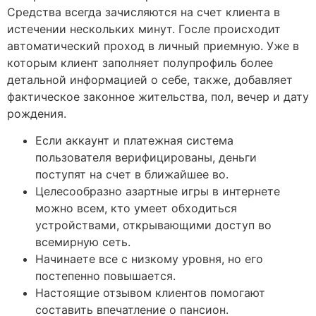
Средства всегда зачисляются на счет клиента в
истечении нескольких минут. Госле происходит
автоматический проход в личный приемную. Уже в
которым клиент заполняет полупрофиль более
детальной информацией о себе, также, добавляет
фактическое законное жительства, пол, вечер и дату
рождения.
Если аккаунт и платежная система
пользователя верифицированы, деньги
поступят на счет в ближайшее во.
Целесообразно азартные игры в интернете
можно всем, кто умеет обходиться
устройствами, открывающими доступ во
всемирную сеть.
Начинаете все с низкому уровня, но его
постепенно повышается.
Настоящие отзывом клиентов помогают
составить впечатление о пансион.