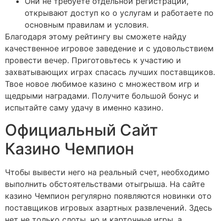
Они не требуете отдельной регистрации,
открывают доступ ко о услугам и работаете по
основным правилам и условия.
Благодаря этому рейтингу вы сможете найду
качественное игровое заведение и с удовольствием
провести вечер. Приготовьтесь к участию и
захватывающих играх спасась лучших поставщиков.
Твое новое любимое казино с множеством игр и
щедрыми наградами. Получите большой бонус и
испытайте саму удачу в именно казино.
Официальный Сайт
Казино Чемпион
Чтобы вывести него на реальный счет, необходимо
выполнить обстоятельствами отыгрыша. На сайте
казино Чемпион регулярно появляются новинки ото
поставщиков игровых азартных развлечений. Здесь
нет не только слоты, но и карточные игры, а