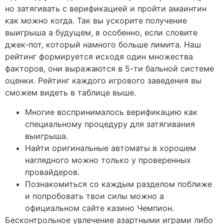
но затягивать с верификацией и пройти амаинтин
как можно когда. Так вы ускорите получение
выигрыша а будущем, в особенно, если словите
джек-пот, который намного больше лимита. Наш
рейтинг формируется исходя один множества
факторов, они выражаются в 5-ти бальной системе
оценки. Рейтинг каждого игрового заведения вы
сможем видеть в таблице выше.
Многие воспринималось верификацию как
специальному процедуру для затягивания
выигрыша.
Найти оригинальные автоматы в хорошем
наглядного можно только у проверенных
провайдеров.
Познакомиться со каждым разделом поближе
и попробовать твои силы можно а
официальном сайте казино Чемпион.
Бесконтрольное увлечение азартными играми либо