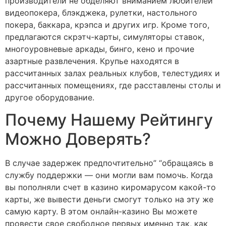
производители не обделяют вниманием любителей
видеопокера, блэкджека, рулетки, настольного
покера, баккара, крэпса и других игр. Кроме того,
предлагаются скрэтч-карты, симуляторы ставок,
многоуровневые аркады, бинго, кено и прочие
азартные развлечения. Крупье находятся в
рассчитанных залах реальных клубов, телестудиях и
рассчитанных помещениях, где расставлены столы и
другое оборудование.
Почему Нашему Рейтингу
Можно Доверять?
В случае задержек предпочтительно” “обращаясь в
службу поддержки — они могли вам помочь. Когда
вы пополняли счет в казино киромарусом какой-то
карты, же вывести деньги смогут только на эту же
самую карту. В этом онлайн-казино Вы можете
провести свое свободное первых именно так, как