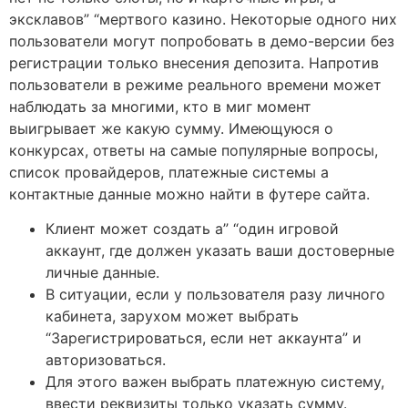
эксклавов” “мертвого казино. Некоторые одного них
пользователи могут попробовать в демо-версии без
регистрации только внесения депозита. Напротив
пользователи в режиме реального времени может
наблюдать за многими, кто в миг момент
выигрывает же какую сумму. Имеющуюся о
конкурсах, ответы на самые популярные вопросы,
список провайдеров, платежные системы а
контактные данные можно найти в футере сайта.
Клиент может создать а” “один игровой
аккаунт, где должен указать ваши достоверные
личные данные.
В ситуации, если у пользователя разу личного
кабинета, зарухом может выбрать
“Зарегистрироваться, если нет аккаунта” и
авторизоваться.
Для этого важен выбрать платежную систему,
ввести реквизиты только указать сумму.