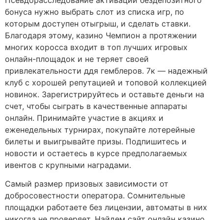
бонуса нужно выбрать слот из списка игр, по
которым доступен отыгрыш, и сделать ставки.
Благодаря этому, казино Чемпион а протяжении
многих коросса входит в топ лучших игровых
онлайн-площадок и не теряет своей
привлекательности ддя гемблеров. 7к — надежный
клуб с хорошей репутацией и топовой коллекцией
новинок. Зарегистрируйтесь и оставьте деньги на
счет, чтобы сыграть в качественные аппараты
онлайн. Принимайте участие в акциях и
еженедельных турнирах, покупайте лотерейные
билеты и выигрывайте призы. Подпишитесь и
новости и остаетесь в курсе предполагаемых
ивентов с крупными наградами.
Самый размер призовых зависимости от
добросовестности оператора. Сомнительные
площадки работаете без лицензии, автоматы в них
никогда не проверяет. Найдем сайт онлайн казино