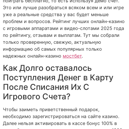
поиграть бесплатно, то есть используя демо счет.
Это или лучше разобраться всяком всем и или игре
уже а реальные средства у вас будет меньше
проблем и вопросов. Рейтинг лучших онлайн-казино
с игровыми аппаратами и видео-слотами 2025 года
по рейтингу, отзывам и выплатам. Тут мы собрали
только проверенную, свежую, актуальную
информацию об самых популярных только
надежных онлайн-казино
мостбет
.
Как Долго оставалось
Поступления Денег в Карту
После Списания Их С
Игрового Счета?
Чтобы заиметь приветственный подарок,
необходимо зарегистрироваться на сайте казино.
Далее нельзя активировать в кассе бонус 100% в