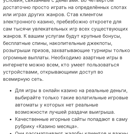
достаточно просто играть на определённых слотах
или играх других жанров. Став клиентом
электронного казино, пребезбожно откроете для
сам тысячи увлекательных игр всех существующих
жанров. К вашим услугам будут крупные бонусы,
бесплатные спины, накопительные джекпоты,
розыгрыши призов, захватывающие турниры только
огромные выплаты. Необходимо азартные игры в
интернете можно всем, кто умеет пользоваться
устройствами, открывающими доступ во
всемирную сеть.
Для игры в онлайн казино на реальные деньги,
выбирайте только такие волатильные игровые
автоматы у которых нет реальные
возможности лучшей раздачи выигрыша.
Качественные игорные сайты попадают в саму
рубрику «Казино месяца».
Они рассматривают жалобы клиентов и важны