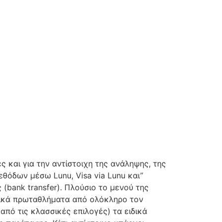
ς και για την αντίστοιχη της ανάληψης, της
θόδων μέσω Lunu, Visa via Lunu και”
(bank transfer). Πλούσιο το μενού της
τικά πρωταθλήματα από ολόκληρο τον
από τις κλασσικές επιλογές) τα ειδικά