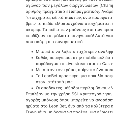
αγώνας των μεγάλων διοργανώσεων (Champion
αριθμός πραγματικά εξωπραγματικός. Ανάμε
“στοιχήματα, ειδικά παικτών, ενώ πρόσφατα
βρεις το πεδίο «Μακροχρόνια στοιχήματα», 
σκόρερ. Το πεδίο των μπόνους και των προσ
κερδίζουν και μάλιστα πανηγυρικά! Αυτό γι
σου ακόμη πιο συναρπαστικό.
Μπορείτε να λάβετε ταχύτερες αναλήψ
Καθώς περιηγείσαι στην mobile σελίδα
παράδειγμα το Live stream και το Cash
Με αυτόν τον τρόπο, παίρνετε ένα ποσ
Το LeonBet προσφέρει μια ποικιλία ασ
στον ιστότοπό μας.
Οι αποδεκτές μέθοδοι περιλαμβάνουν Visa,
Επιπλέον με την χρήση SSL κρυπτογράφηση τ
αγοράς μπόνους όπου μπορείτε να αγοράσετ
ήρθατε στο Leon Bet, ένα από τα καλύτερα 
Γεννημένο με όραμα να παρέχει μια εξαιρετι