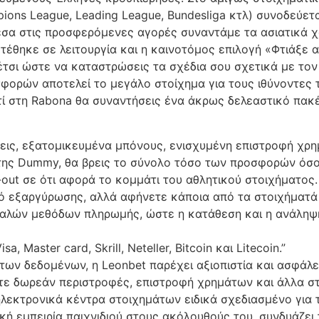
s League, Leading League, Bundesliga κτλ) συνοδεύεται
σα στις προσφερόμενες αγορές συναντάμε τα ασιατικά χά
 τέθηκε σε λειτουργία και η καινοτόμος επιλογή «Φτιάξε
έτσι ώστε να καταστρώσεις τα σχέδια σου σχετικά με τον
φορών αποτελεί το μεγάλο στοίχημα για τους ιθύνοντες 
ατί στη Rabona θα συναντήσεις ένα άκρως δελεαστικό πα
εις, εξατομικευμένα μπόνους, ενισχυμένη επιστροφή χρη
 της Dummy, θα βρεις το σύνολο τόσο των προσφορών όσο
-out σε ότι αφορά το κομμάτι του αθλητικού στοιχήματος.
ό εξαργύρωσης, αλλά αφήνετε κάποια από τα στοιχήματά
φαλών μεθόδων πληρωμής, ώστε η κατάθεση και η ανάληψη
 Master card, Skrill, Neteller, Bitcoin και Litecoin.”
ων δεδομένων, η Leonbet παρέχει αξιοπιστία και ασφάλει
ε δωρεάν περιστροφές, επιστροφή χρημάτων και άλλα στα
ηλεκτρονικά κέντρα στοιχημάτων ειδικά σχεδιασμένο για τ
κή εμπειρία παιχνιδιού στους ακόλουθούς του, συνδυάζει 