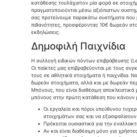
κατάθεσης τουλάχιστον μία φορά σε στοιχήμα
πραγματοποιούνται μέσω αξιόπιστων συστημά
σας προτείνουμε παρακάτω συστήματα που μπ
πιθανότητες, προσφέροντας 10€ δωρεάν στο
εκδηλώσεις.
Δημοφιλή Παιχνίδια
Η συλλογή ειδικών πόντων επιβράβευσης (Le
Οι παίκτες μας επιβραβεύονται με τους συγ
τους σε αθλητικά στοιχήματα ή παιχνίδια. 
δωρεάν στοιχήματα, αλλά και με δωρεάν περ
Μπόνους, που είναι διαθέσιμη αποκλειστικά
μπόνους στην πρώτη κατάθεση που κάνουν 
Οι εργαλεία και πόροι υπεύθυνου τυχερ
στοιχημάτων σας και να εξασφαλίσουν μ
Πρόκειται ουσιαστικά για την εναλλακ
Αν και είναι διαθέσιμη μόνο για χρήστε