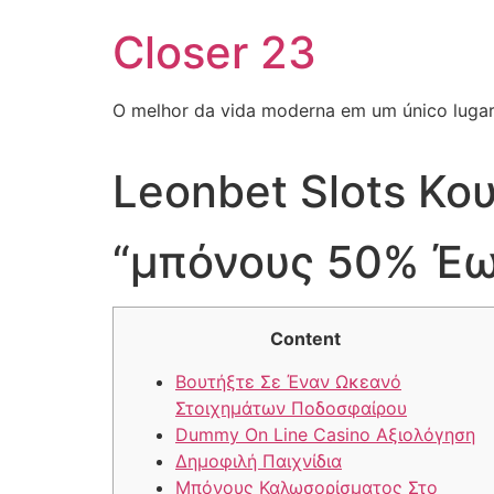
Pular
Closer 23
para
o
conteúdo
O melhor da vida moderna em um único luga
Leonbet Slots Κο
“μπόνους 50% Έω
Content
Βουτήξτε Σε Έναν Ωκεανό
Στοιχημάτων Ποδοσφαίρου
Dummy On Line Casino Αξιολόγηση
Δημοφιλή Παιχνίδια
Μπόνους Καλωσορίσματος Στο