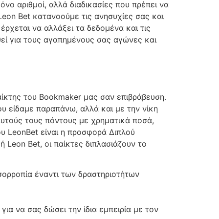
όνο αριθμοί, αλλά διαδικασίες που πρέπει να
Leon Bet κατανοούμε τις ανησυχίες σας και
ρχεται να αλλάξει τα δεδομένα και τις
εί για τους αγαπημένους σας αγώνες και
παίκτης του Bookmaker μας σαν επιβράβευση.
υ είδαμε παραπάνω, αλλά και με την νίκη
αυτούς τους πόντους με χρηματικά ποσά,
ου LeonBet είναι η προσφορά Διπλού
 Leon Bet, οι παίκτες διπλασιάζουν το
 ισορροπία έναντι των δραστηριοτήτων
για να σας δώσει την ίδια εμπειρία με τον