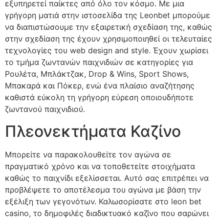
εξυπηρετεί παίκτες από όλο τον κόσμο. Με μια
γρήγορη ματιά στην ιστοσελίδα της Leonbet μπορούμε
να διαπιστώσουμε την εξαιρετική σχεδίαση της, καθώς
στην σχεδίαση της έχουν χρησιμοποιηθεί οι τελευταίες
τεχνολογίες του web design and style. Έχουν χωρίσει
το τμήμα ζωντανών παιχνιδιών σε κατηγορίες για
Ρουλέτα, Μπλάκτζακ, Drop & Wins, Sport Shows,
Μπακαρά και Πόκερ, ενώ ένα πλαίσιο αναζήτησης
καθιστά εύκολη τη γρήγορη εύρεση οποιουδήποτε
ζωντανού παιχνιδιού.
Πλεονεκτήματα Καζίνο
Μπορείτε να παρακολουθείτε τον αγώνα σε
πραγματικό χρόνο και να τοποθετείτε στοιχήματα
καθώς το παιχνίδι εξελίσσεται. Αυτό σας επιτρέπει να
προβλέψετε το αποτέλεσμα του αγώνα με βάση την
εξέλιξη των γεγονότων. Καλωσορίσατε στο leon bet
casino, το δημοφιλές διαδικτυακό καζίνο που σαρώνει