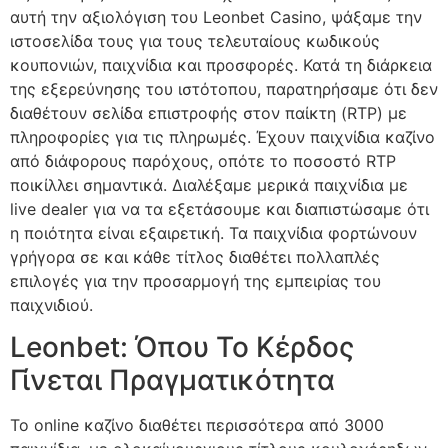
αυτή την αξιολόγιση του Leonbet Casino, ψάξαμε την
ιστοσελίδα τους για τους τελευταίους κωδικούς
κουπονιών, παιχνίδια και προσφορές. Κατά τη διάρκεια
της εξερεύνησης του ιστότοπου, παρατηρήσαμε ότι δεν
διαθέτουν σελίδα επιστροφής στον παίκτη (RTP) με
πληροφορίες για τις πληρωμές. Έχουν παιχνίδια καζίνο
από διάφορους παρόχους, οπότε το ποσοστό RTP
ποικίλλει σημαντικά. Διαλέξαμε μερικά παιχνίδια με
live dealer για να τα εξετάσουμε και διαπιστώσαμε ότι
η ποιότητα είναι εξαιρετική. Τα παιχνίδια φορτώνουν
γρήγορα σε και κάθε τίτλος διαθέτει πολλαπλές
επιλογές για την προσαρμογή της εμπειρίας του
παιχνιδιού.
Leonbet: Όπου Το Κέρδος
Γίνεται Πραγματικότητα
Το online καζίνο διαθέτει περισσότερα από 3000