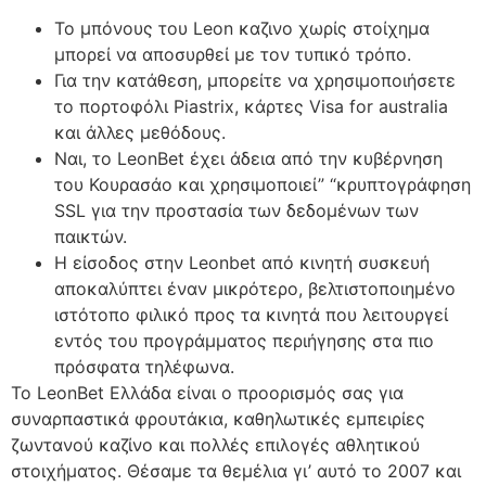
Το μπόνους του Leon καζινο χωρίς στοίχημα
μπορεί να αποσυρθεί με τον τυπικό τρόπο.
Για την κατάθεση, μπορείτε να χρησιμοποιήσετε
το πορτοφόλι Piastrix, κάρτες Visa for australia
και άλλες μεθόδους.
Ναι, το LeonBet έχει άδεια από την κυβέρνηση
του Κουρασάο και χρησιμοποιεί” “κρυπτογράφηση
SSL για την προστασία των δεδομένων των
παικτών.
Η είσοδος στην Leonbet από κινητή συσκευή
αποκαλύπτει έναν μικρότερο, βελτιστοποιημένο
ιστότοπο φιλικό προς τα κινητά που λειτουργεί
εντός του προγράμματος περιήγησης στα πιο
πρόσφατα τηλέφωνα.
Το LeonBet Ελλάδα είναι ο προορισμός σας για
συναρπαστικά φρουτάκια, καθηλωτικές εμπειρίες
ζωντανού καζίνο και πολλές επιλογές αθλητικού
στοιχήματος. Θέσαμε τα θεμέλια γι’ αυτό το 2007 και