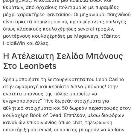
βιομηχανίας. Απολαύστε μια ποικιλία ειδών και
θεμάτων, από αρχαίους πολιτισμούς με πυραμίδες
μέχρι χαρακτήρες φαντασίας. Οι μηχανισμοί παιχνιδιού
είναι αρκετά ποικιλόμορφοι, προσφέροντας επιλογές
όπως κλασικούς κουλοχέρηδες several τροχών,
μοντέρνους κουλοχέρηδες με Megaways, τζάκποτ
Hold&Win και άλλες.
Η Ατέλειωτη Σελίδα Μπόνους
Στο Leonbets
Χρησιμοποιήστε τη λειτουργικότητα του Leon Casino
στην εφαρμογή και κερδίστε διπλό μπόνους! Στην
ενότητα μπόνους της πύλης μπορείτε να
ενεργοποιήσετε” “five δωρεάν στοιχήματα για
αθλητικά στοιχήματα και 50 δωρεάν περιστροφές στον
κουλοχέρη Book of Dead. Επιπλέον, μέσω διαφόρων
καναλιών επικοινωνίας όπως chat, τηλεφωνική
υποστήριξη και email, οι παίκτες μπορούν να λάβουν