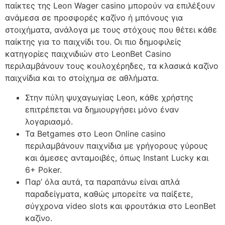
παίκτες της Leon Wager casino μπορούν να επιλέξουν
ανάμεσα σε προσφορές καζίνο ή μπόνους για
στοιχήματα, ανάλογα με τους στόχους που θέτει κάθε
παίκτης για το παιχνίδι του. Οι πιο δημοφιλείς
κατηγορίες παιχνιδιών στο LeonBet Casino
περιλαμβάνουν τους κουλοχέρηδες, τα κλασικά καζίνο
παιχνίδια και το στοίχημα σε αθλήματα.
Στην πύλη ψυχαγωγίας Leon, κάθε χρήστης
επιτρέπεται να δημιουργήσει μόνο έναν
λογαριασμό.
Τα Betgames στο Leon Online casino
περιλαμβάνουν παιχνίδια με γρήγορους γύρους
και άμεσες ανταμοιβές, όπως Instant Lucky και
6+ Poker.
Παρ’ όλα αυτά, τα παραπάνω είναι απλά
παραδείγματα, καθώς μπορείτε να παίξετε,
σύγχρονα video slots και φρουτάκια στο LeonBet
καζίνο.