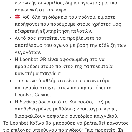
εικονικής συνομιλίας, δημιουργώντας μια πιο
κοινωνική ατμόσφαιρα.
Καθ ‘όλη τη διάρκεια του χρόνου, είμαστε
περήφανοι που παρέχουμε στους χρήστες μας
εξαιρετική εξυπηρέτηση πελατών.
Αυτό σας επιτρέπει να προβλέψετε το
αποτέλεσμα του αγώνα με βάση την εξέλιξη των
γεγονότων.
Η Leonbet GR είναι αφοσιωμένη στο να
προσφέρει στους παίκτες της τα τελευταία
καινοτόμα παιχνίδια.
Τα εικονικά αθλήματα είναι μια καινοτόμα
κατηγορία στοιχημάτων που προσφέρει το
LeonBet Casino.
Η διεθνής άδεια από το Κουρασάο, μαζί με
αποδεδειγμένες μεθόδους κρυπτογράφησης,
διασφαλίζουν ασφαλείς συνεδρίες παιχνιδιού.
Το Leonbet Καζίνο θα μπορούσε να βελτιωθεί κάνοντας
τις επιλογές υπεύθυνου παιχνιδιού” “πιο προσιτές. Σε