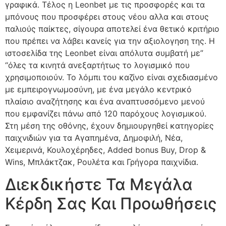
γραφικά. Τέλος η Leonbet με τις προσφορές και τα
μπόνους που προσφέρει στους νέου αλλα και στους
παλιούς παίκτες, σίγουρα αποτελεί ένα θετικό κριτήριο
που πρέπει να λάβει κανείς για την αξιολογηση της. Η
ιστοσελίδα της Leonbet είναι απόλυτα συμβατή με”
“όλες τα κινητά ανεξαρτήτως το λογισμικό που
χρησιμοποιούν. Το λόμπι του καζίνο είναι σχεδιασμένο
με εμπειρογνωμοσύνη, με ένα μεγάλο κεντρικό
πλαίσιο αναζήτησης και ένα αναπτυσσόμενο μενού
που εμφανίζει πάνω από 120 παρόχους λογισμικού.
Στη μέση της οθόνης, έχουν δημιουργηθεί κατηγορίες
παιχνιδιών για τα Αγαπημένα, Δημοφιλή, Νέα,
Χειμερινά, Κουλοχέρηδες, Added bonus Buy, Drop &
Wins, Μπλάκτζακ, Ρουλέτα και Γρήγορα παιχνίδια.
Διεκδικήστε Τα Μεγάλα
Κέρδη Σας Και Προωθήσεις