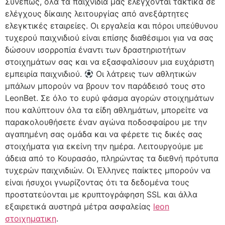
Συνεπώς, όλα τα παιχνίδια μας ελέγχονται τακτικά σε
ελέγχους δίκαιης λειτουργίας από ανεξάρτητες
ελεγκτικές εταιρείες. Οι εργαλεία και πόροι υπεύθυνου
τυχερού παιχνιδιού είναι επίσης διαθέσιμοι για να σας
δώσουν ισορροπία έναντι των δραστηριοτήτων
στοιχημάτων σας και να εξασφαλίσουν μια ευχάριστη
εμπειρία παιχνιδιού.
Οι λάτρεις των αθλητικών
μπάλων μπορούν να βρουν τον παράδεισό τους στο
LeonBet. Σε όλο το ευρύ φάσμα αγορών στοιχημάτων
που καλύπτουν όλα τα είδη αθλημάτων, μπορείτε να
παρακολουθήσετε έναν αγώνα ποδοσφαίρου με την
αγαπημένη σας ομάδα και να φέρετε τις δικές σας
στοιχήματα για εκείνη την ημέρα. Λειτουργούμε με
άδεια από το Κουρασάο, πληρώντας τα διεθνή πρότυπα
τυχερών παιχνιδιών. Οι Έλληνες παίκτες μπορούν να
είναι ήσυχοι γνωρίζοντας ότι τα δεδομένα τους
προστατεύονται με κρυπτογράφηση SSL και άλλα
εξαιρετικά αυστηρά μέτρα ασφαλείας
leon
στοιχηματικη
.