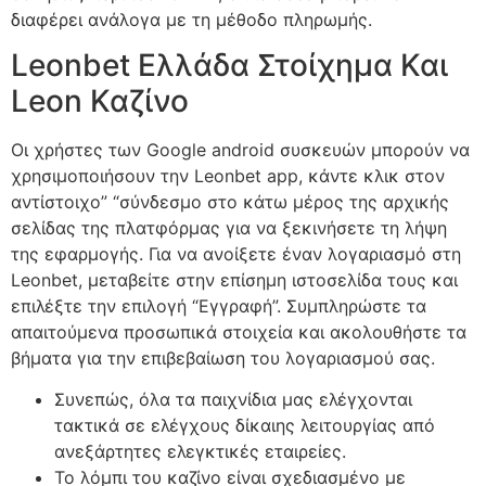
διαφέρει ανάλογα με τη μέθοδο πληρωμής.
Leonbet Ελλάδα Στοίχημα Και
Leon Καζίνο
Οι χρήστες των Google android συσκευών μπορούν να
χρησιμοποιήσουν την Leonbet app, κάντε κλικ στον
αντίστοιχο” “σύνδεσμο στο κάτω μέρος της αρχικής
σελίδας της πλατφόρμας για να ξεκινήσετε τη λήψη
της εφαρμογής. Για να ανοίξετε έναν λογαριασμό στη
Leonbet, μεταβείτε στην επίσημη ιστοσελίδα τους και
επιλέξτε την επιλογή “Εγγραφή”. Συμπληρώστε τα
απαιτούμενα προσωπικά στοιχεία και ακολουθήστε τα
βήματα για την επιβεβαίωση του λογαριασμού σας.
Συνεπώς, όλα τα παιχνίδια μας ελέγχονται
τακτικά σε ελέγχους δίκαιης λειτουργίας από
ανεξάρτητες ελεγκτικές εταιρείες.
Το λόμπι του καζίνο είναι σχεδιασμένο με