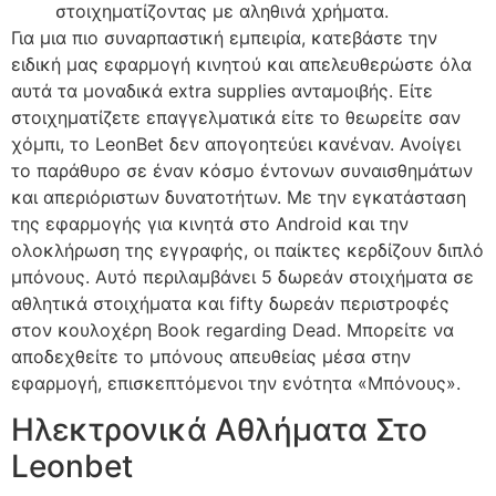
στοιχηματίζοντας με αληθινά χρήματα.
Για μια πιο συναρπαστική εμπειρία, κατεβάστε την
ειδική μας εφαρμογή κινητού και απελευθερώστε όλα
αυτά τα μοναδικά extra supplies ανταμοιβής. Είτε
στοιχηματίζετε επαγγελματικά είτε το θεωρείτε σαν
χόμπι, το LeonBet δεν απογοητεύει κανέναν. Ανοίγει
το παράθυρο σε έναν κόσμο έντονων συναισθημάτων
και απεριόριστων δυνατοτήτων. Με την εγκατάσταση
της εφαρμογής για κινητά στο Android και την
ολοκλήρωση της εγγραφής, οι παίκτες κερδίζουν διπλό
μπόνους. Αυτό περιλαμβάνει 5 δωρεάν στοιχήματα σε
αθλητικά στοιχήματα και fifty δωρεάν περιστροφές
στον κουλοχέρη Book regarding Dead. Μπορείτε να
αποδεχθείτε το μπόνους απευθείας μέσα στην
εφαρμογή, επισκεπτόμενοι την ενότητα «Μπόνους».
Ηλεκτρονικά Αθλήματα Στο
Leonbet