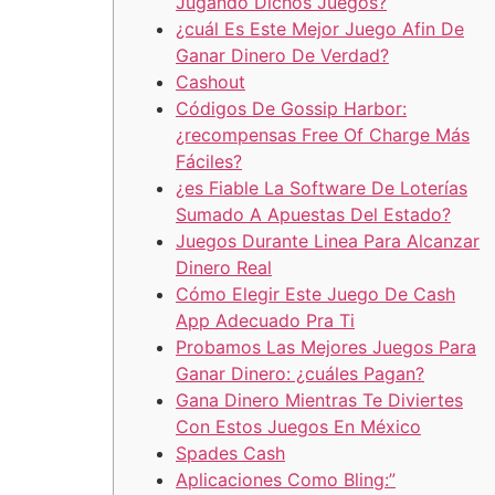
Jugando Dichos Juegos?
¿cuál Es Este Mejor Juego Afin De
Ganar Dinero De Verdad?
Cashout
Códigos De Gossip Harbor:
¿recompensas Free Of Charge Más
Fáciles?
¿es Fiable La Software De Loterías
Sumado A Apuestas Del Estado?
Juegos Durante Linea Para Alcanzar
Dinero Real
Cómo Elegir Este Juego De Cash
App Adecuado Pra Ti
Probamos Las Mejores Juegos Para
Ganar Dinero: ¿cuáles Pagan?
Gana Dinero Mientras Te Diviertes
Con Estos Juegos En México
Spades Cash
Aplicaciones Como Bling:”