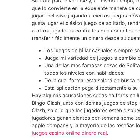
Se trata para divertirse y, al mismo tiempo, t
que lo convierte en la excelente manera de c
jugar, inclusive jugando a ciertos juegos móvi
gusta jugar el clásico juego de solitario, te
a otros jugadores contra los que compites po
transferir fácilmente un dinero desde su cue
Los juegos de billar casuales siempre s
Juega mi variedad de juegos a cambio d
Una de las mas famosas cosas de Solita
todos los niveles con habilidades.
De la cual forma, esta saldrá en busca 
Esta aplicación paga directamente a su 
Hay algunas acusaciones serias en foros en lí
Bingo Clash junto con demas juegos de stop c
Clash, solo lo que los jugadores estén dispu
jugadores ganan cientos por semana some sort
apple company y la mayoría de las reseñas lo
juegos casino online dinero real
.