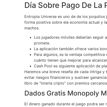
Día Sobre Pago De La 
Entropia Universe es uno de de los poquitos 
forma positiva sobre ela economía actual y la
machos.
Los jugadores móviles deberían seguir a
promete.
La aplicación también ofrece varios bon
Para algunos, es la ventaja competitiva 
cuánto tienen que mejorar para alcanza
Cash Pool es siguiente aplicación de pl
Haremos una breve reseña de cada intriga y t
evitar riesgos financieros y sustraer gananc
libro de “lotería cripto” con premios cercano
Dados Gratis Monopoly M
El dinero ganado durante el juego podra ser re