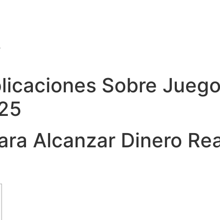
r
plicaciones Sobre Jueg
025
ra Alcanzar Dinero Rea