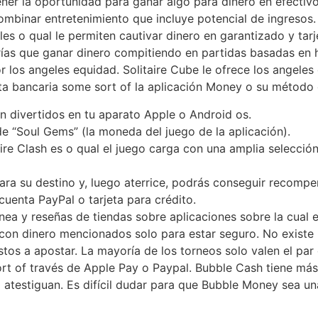
ener la oportunidad para ganar algo para dinero en efectivo 
ombinar entretenimiento que incluye potencial de ingresos.
les o qual le permiten cautivar dinero en garantizado y tarj
ndrías que ganar dinero compitiendo en partidas basadas en
r los angeles equidad. Solitaire Cube le ofrece los angele
nta bancaria some sort of la aplicación Money o su método
on divertidos en tu aparato Apple o Android os.
e “Soul Gems” (la moneda del juego de la aplicación).
ire Clash es o qual el juego carga con una amplia selecció
para su destino y, luego aterrice, podrás conseguir recompe
cuenta PayPal o tarjeta para crédito.
nea y reseñas de tiendas sobre aplicaciones sobre la cual 
on dinero mencionados solo para estar seguro. No existe l
estos a apostar. La mayoría de los torneos solo valen el p
 of través de Apple Pay o Paypal. Bubble Cash tiene más d
 atestiguan. Es difícil dudar para que Bubble Money sea un