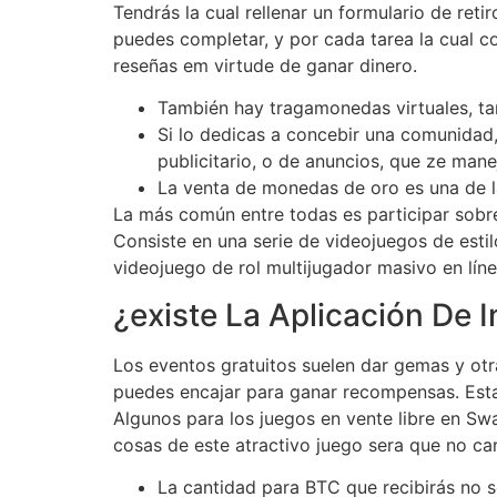
Tendrás la cual rellenar un formulario de reti
puedes completar, y por cada tarea la cual c
reseñas em virtude de ganar dinero.
También hay tragamonedas virtuales, tar
Si lo dedicas a concebir una comunidad,
publicitario, o de anuncios, que ze manej
La venta de monedas de oro es una de l
La más común entre todas es participar sobr
Consiste en una serie de videojuegos de esti
videojuego de rol multijugador masivo en lín
¿existe La Aplicación De 
Los eventos gratuitos suelen dar gemas y otr
puedes encajar para ganar recompensas. Esta
Algunos para los juegos en vente libre en Sw
cosas de este atractivo juego sera que no ca
La cantidad para BTC que recibirás no 