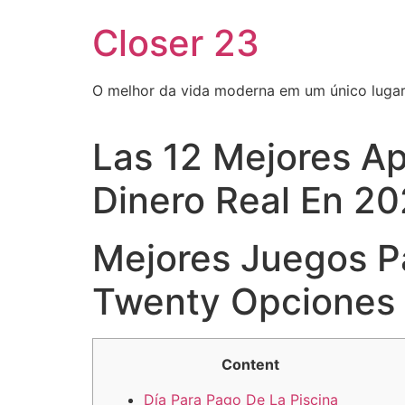
Pular
Closer 23
para
o
conteúdo
O melhor da vida moderna em um único luga
Las 12 Mejores A
Dinero Real En 2
Mejores Juegos Pa
Twenty Opciones
Content
Día Para Pago De La Piscina