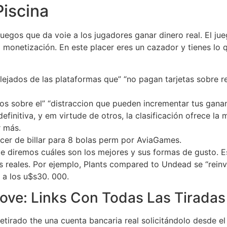
Piscina
juegos que da voie a los jugadores ganar dinero real. El ju
 monetización. En este placer eres un cazador y tienes lo 
lejados de las plataformas que” “no pagan tarjetas sobre 
os sobre el” “distraccion que pueden incrementar tus ganan
definitiva, y em virtude de otros, la clasificación ofrece l
r más.
acer de billar para 8 bolas perm por AviaGames.
e diremos cuáles son los mejores y sus formas de gusto. E
ias reales. Por ejemplo, Plants compared to Undead se “rei
s a los u$s30. 000.
ove: Links Con Todas Las Tiradas
tirado the una cuenta bancaria real solicitándolo desde el s