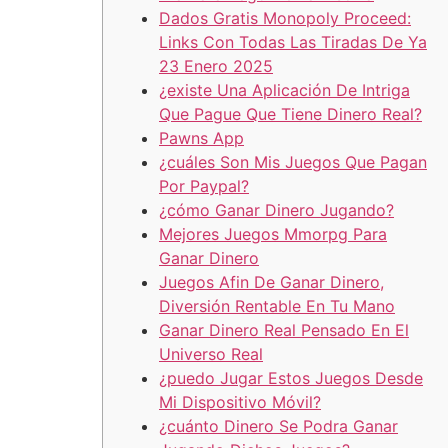
Dados Gratis Monopoly Proceed:
Links Con Todas Las Tiradas De Ya
23 Enero 2025
¿existe Una Aplicación De Intriga
Que Pague Que Tiene Dinero Real?
Pawns App
¿cuáles Son Mis Juegos Que Pagan
Por Paypal?
¿cómo Ganar Dinero Jugando?
Mejores Juegos Mmorpg Para
Ganar Dinero
Juegos Afin De Ganar Dinero,
Diversión Rentable En Tu Mano
Ganar Dinero Real Pensado En El
Universo Real
¿puedo Jugar Estos Juegos Desde
Mi Dispositivo Móvil?
¿cuánto Dinero Se Podra Ganar