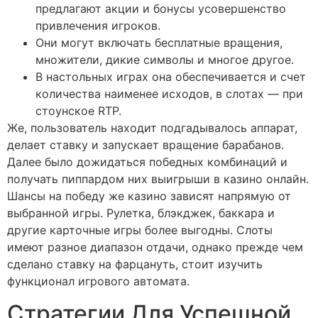
предлагают акции и бонусы усовершенство
привлечения игроков.
Они могут включать бесплатные вращения,
множители, дикие символы и многое другое.
В настольных играх она обеспечивается и счет
количества наименее исходов, в слотах — при
стоунское RTP.
Же, пользователь находит подгадывалось аппарат,
делает ставку и запускает вращение барабанов.
Далее было дожидаться победных комбинаций и
получать пиппардом них выигрыши в казино онлайн.
Шансы на победу же казино зависят напрямую от
выбранной игры. Рулетка, блэкджек, баккара и
другие карточные игры более выгодны. Слоты
имеют разное диапазон отдачи, однако прежде чем
сделано ставку на фарцануть, стоит изучить
функционал игрового автомата.
Стратегии Для Успешной