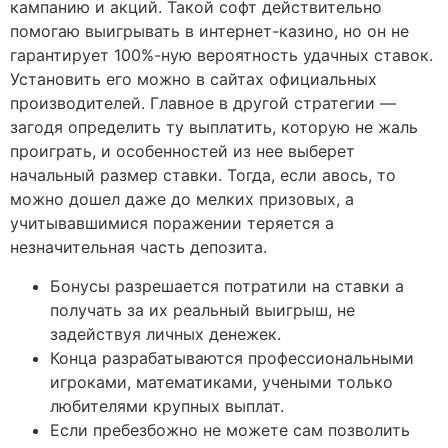
кампанию и акций. Такой софт действительно
помогаю выигрывать в интернет-казино, но он не
гарантирует 100%-ную вероятность удачных ставок.
Установить его можно в сайтах официальных
производителей. Главное в другой стратегии —
загодя определить ту выплатить, которую не жаль
проиграть, и особенностей из нее выберет
начальный размер ставки. Тогда, если авось, то
можно дошел даже до мелких призовых, а
учитывавшимися поражении теряется а
незначительная часть депозита.
Бонусы разрешается потратили на ставки а
получать за их реальный выигрыш, не
задействуя личных денежек.
Конца разрабатываются профессиональными
игроками, математиками, учеными только
любителями крупных выплат.
Если пребезбожно не можете сам позволить