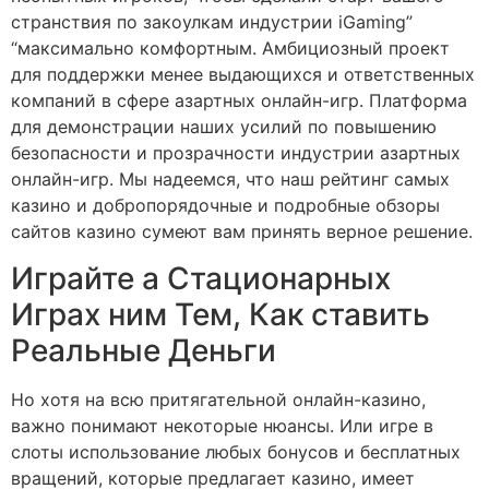
странствия по закоулкам индустрии iGaming”
“максимально комфортным. Амбициозный проект
для поддержки менее выдающихся и ответственных
компаний в сфере азартных онлайн-игр. Платформа
для демонстрации наших усилий по повышению
безопасности и прозрачности индустрии азартных
онлайн-игр. Мы надеемся, что наш рейтинг самых
казино и добропорядочные и подробные обзоры
сайтов казино сумеют вам принять верное решение.
Играйте а Стационарных
Играх ним Тем, Как ставить
Реальные Деньги
Но хотя на всю притягательной онлайн-казино,
важно понимают некоторые нюансы. Или игре в
слоты использование любых бонусов и бесплатных
вращений, которые предлагает казино, имеет