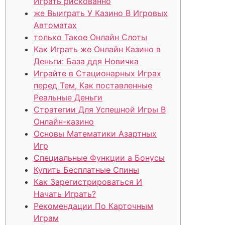
Играть рискованно
же Выиграть У Казино В Игровых
Автоматах
только Такое Онлайн Слоты
Как Играть же Онлайн Казино в
Деньги: База ддя Новичка
Играйте в Стационарных Играх
перед Тем, Как поставленные
Реальные Деньги
Стратегии Для Успешной Игры В
Онлайн-казино
Основы Математики Азартных
Игр
Специальные Функции а Бонусы
Купить Бесплатные Спины
Как Зарегистрироваться И
Начать Играть?
Рекомендации По Карточным
Играм