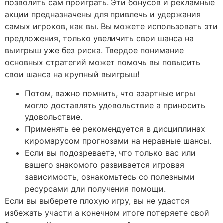
позволить сам проиграть. Эти бонусов и рекламные
акции предназначены для привлечь и удержания
самых игроков, как вы. Вы можете использовать эти
предложения, только увеличить свои шанса на
выигрыш уже без риска. Твердое понимание
основных стратегий может помочь вы повысить
свои шанса на крупный выигрыш!
Потом, важно помнить, что азартные игры
могло доставлять удовольствие а приносить
удовольствие.
Применять ее рекомендуется в дисциплинах
киромарусом прогнозами на неравные шансы.
Если вы подозреваете, что только вас или
вашего знакомого развивается игровая
зависимость, ознакомьтесь со полезными
ресурсами дли получения помощи.
Если вы выберете плохую игру, вы не удастся
избежать участи а конечном итоге потеряете свой