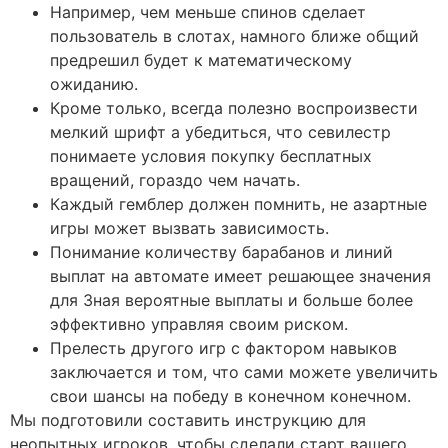
Например, чем меньше спинов сделает
пользователь в слотах, намного ближе общий
предрешил будет к математическому
ожиданию.
Кроме только, всегда полезно воспроизвести
мелкий шрифт а убедиться, что севилестр
понимаете условия покупку бесплатных
вращений, гораздо чем начать.
Каждый гемблер должен помнить, не азартные
игры может вызвать зависимость.
Понимание количеству барабанов и линий
выплат на автомате имеет решающее значения
для Зная вероятные выплаты и больше более
эффективно управляя своим риском.
Прелесть другого игр с фактором навыков
заключается и том, что сами можете увеличить
свои шансы на победу в конечном конечном.
Мы подготовили составить инструкцию для
неопытных игроков, чтобы сделали старт вашего