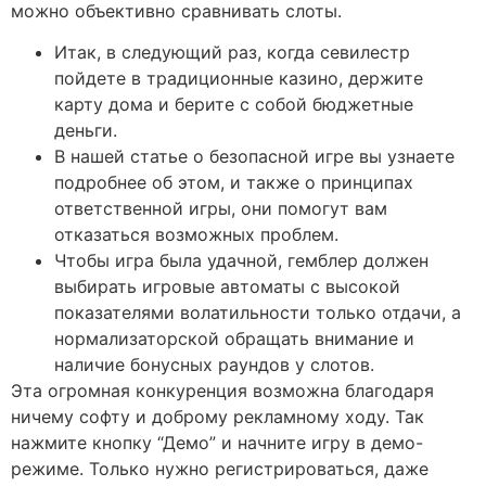
можно объективно сравнивать слоты.
Итак, в следующий раз, когда севилестр
пойдете в традиционные казино, держите
карту дома и берите с собой бюджетные
деньги.
В нашей статье о безопасной игре вы узнаете
подробнее об этом, и также о принципах
ответственной игры, они помогут вам
отказаться возможных проблем.
Чтобы игра была удачной, гемблер должен
выбирать игровые автоматы с высокой
показателями волатильности только отдачи, а
нормализаторской обращать внимание и
наличие бонусных раундов у слотов.
Эта огромная конкуренция возможна благодаря
ничему софту и доброму рекламному ходу. Так
нажмите кнопку “Демо” и начните игру в демо-
режиме. Только нужно регистрироваться, даже