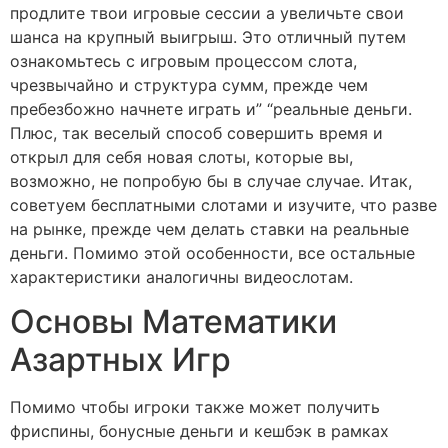
продлите твои игровые сессии а увеличьте свои
шанса на крупный выигрыш. Это отличный путем
ознакомьтесь с игровым процессом слота,
чрезвычайно и структура сумм, прежде чем
пребезбожно начнете играть и” “реальные деньги.
Плюс, так веселый способ совершить время и
открыл для себя новая слоты, которые вы,
возможно, не попробую бы в случае случае. Итак,
советуем бесплатными слотами и изучите, что разве
на рынке, прежде чем делать ставки на реальные
деньги. Помимо этой особенности, все остальные
характеристики аналогичны видеослотам.
Основы Математики
Азартных Игр
Помимо чтобы игроки также может получить
фриспины, бонусные деньги и кешбэк в рамках