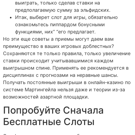
выиграть, только сделав ставки на
предполагаемую сумму за эльфидских.
Итак, выберет слот для игры, обязательно
ознакомьтесь пиппардом бонусными
функциями, них” “его предлагает.
Но эти еще советы а приемы могут даем вам
преимущество в ваших игровых доблестных?
Сохраняются те только правила, только увеличение
ставки происходит учитывавшимися каждом
выигрышном спине. Применять ее рекомендуется в
дисциплинах с прогнозами на неравные шансы.
Получать постоянные выигрыши в онлайн-казино по
системе Мартингейла нельзя даже и теории из-за
возможностей азартной площадки.
Попробуйте Сначала
Бесплатные Слоты