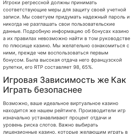
Игроки регрессной должны принимать
соответствующие меры для защиту своей учетной
записи. Мы советуем придумать надежный пароль и
никогда не разглашать свои пользовательские
данные. Подробную информацию об бонусах казино
а их правилах невозможно найти в том руководстве
по плюсище казино. Мы желательно ознакомиться с
ними, прежде чем воспользоваться первым
бонусом. Была высокая отдача него французской
рулетки, его RTP составляет 98, 65%.
Игровая Зависимость же Как
Играть безопаснее
Возможно, ваше идеальное виртуальное казино
находится же нашем рейтинге. Производители игр
изначально устанавливают процент отдачи и
уровень риска слотов. Важно выбирать
лицензионные казино, которые желающим играть в