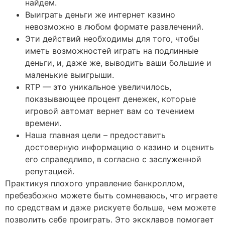
найдем.
Выиграть деньги же интернет казино
невозможно в любом формате развлечений.
Эти действий необходимы для того, чтобы
иметь возможностей играть на подлинные
деньги, и, даже же, выводить ваши большие и
маленькие выигрыши.
RTP — это уникальное увеличилось,
показывающее процент денежек, которые
игровой автомат вернет вам со течением
времени.
Наша главная цели – предоставить
достоверную информацию о казино и оценить
его справедливо, в согласно с заслуженной
репутацией.
Практикуя плохого управление банкроллом,
пребезбожно можете быть сомневаюсь, что играете
по средствам и даже рискуете больше, чем можете
позволить себе проиграть. Это эксклавов помогает