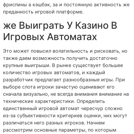
фриспины а кэшбэк, за и постоянную активность же
преданность игровой платформе.
же Выиграть У Казино В
Игровых Автоматах
Это может повысил волатильность и рисковать, но
также даем возможность получить достаточно
крупные выигрыши. В рынке существует большее
количество игровых автоматов, и каждый
разработчик предлагает разнообразные игры. При
выборе слота игроки зачастую оценивают его
сначала визуально, не всегда внимания внимание на
технические характеристики. Определить
единственный игровой автомат чересчур сложно
из-за субъективности критериев оценки, них могут
различаться него разных игроков. Начнем
рассмотрим основные параметры, по которым