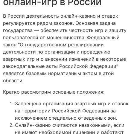
онлайн-игр в России
В России деятельность онлайн-казино и ставок
регулируется рядом законов. Основная задача
государства — обеспечить честность игр и защиту
пользователей от мошенничества. Федеральный
закон “О государственном регулировании
деятельности по организации и проведению
азартных игр и о внесении изменений в некоторые
законодательные акты Российской Федерации”
является базовым нормативным актом в этой
области.
Кратко рассмотрим основные положения:
Запрещена организация азартных игр и ставок
на территории Российской Федерации за
исключением специально отведенных зон.
Онлайн-казино считаются незаконными, если
не имеют необходимой лицензии и работают