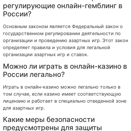
регулирующие онлайн-гемблинг в
России?
Основным законом является Федеральный закон о
государственном регулировании деятельности по
организации и проведению азартных игр. Этот закон
определяет правила и условия для легальной
организации азартных игр и ставок.
Можно ли играть в онлайн-казино в
России легально?
Играть в онлайн-казино можно легально только в
том случае, если казино имеет соответствующую
лицензию и работает в специально отведенной зоне
для азартных игр.
Какие меры безопасности
предусмотрены для защиты