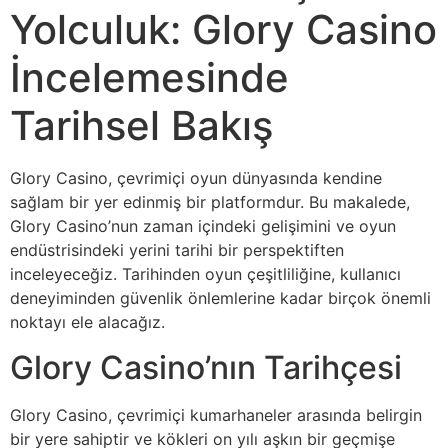
Yolculuk: Glory Casino
İncelemesinde
Tarihsel Bakış
Glory Casino, çevrimiçi oyun dünyasında kendine
sağlam bir yer edinmiş bir platformdur. Bu makalede,
Glory Casino’nun zaman içindeki gelişimini ve oyun
endüstrisindeki yerini tarihi bir perspektiften
inceleyeceğiz. Tarihinden oyun çeşitliliğine, kullanıcı
deneyiminden güvenlik önlemlerine kadar birçok önemli
noktayı ele alacağız.
Glory Casino’nın Tarihçesi
Glory Casino, çevrimiçi kumarhaneler arasında belirgin
bir yere sahiptir ve kökleri on yılı aşkın bir geçmişe