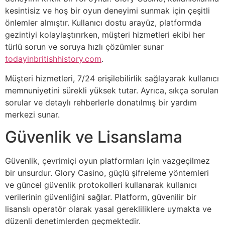
kesintisiz ve hoş bir oyun deneyimi sunmak için çeşitli
önlemler almıştır. Kullanıcı dostu arayüz, platformda
gezintiyi kolaylaştırırken, müşteri hizmetleri ekibi her
türlü sorun ve soruya hızlı çözümler sunar
todayinbritishhistory.com
.
Müşteri hizmetleri, 7/24 erişilebilirlik sağlayarak kullanıcı
memnuniyetini sürekli yüksek tutar. Ayrıca, sıkça sorulan
sorular ve detaylı rehberlerle donatılmış bir yardım
merkezi sunar.
Güvenlik ve Lisanslama
Güvenlik, çevrimiçi oyun platformları için vazgeçilmez
bir unsurdur. Glory Casino, güçlü şifreleme yöntemleri
ve güncel güvenlik protokolleri kullanarak kullanıcı
verilerinin güvenliğini sağlar. Platform, güvenilir bir
lisanslı operatör olarak yasal gerekliliklere uymakta ve
düzenli denetimlerden geçmektedir.