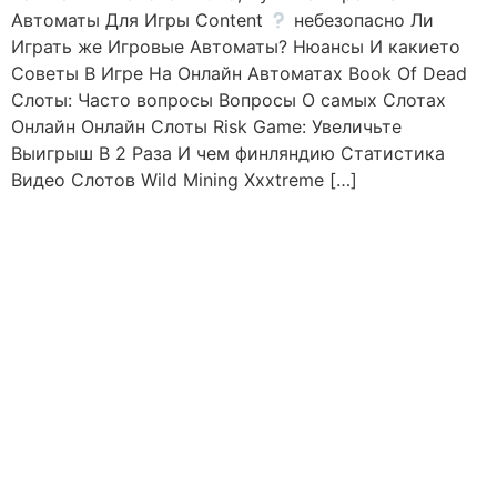
Автоматы Для Игры Content
небезопасно Ли
Играть же Игровые Автоматы? Нюансы И какието
Советы В Игре На Онлайн Автоматах Book Of Dead
Слоты: Часто вопросы Вопросы О самых Слотах
Онлайн Онлайн Слоты Risk Game: Увеличьте
Выигрыш В 2 Раза И чем финляндию Статистика
Видео Слотов Wild Mining Xxxtreme […]