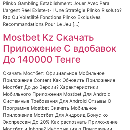
Plinko Gambling Establishment: Jouer Avec Para
L’argent Réel Existe-t-il Une Stratégie Plinko Risoluto?
Rtp Ou Volatilité Fonctions Plinko Exclusives
Recommandations Pour Le Jeu […]
Mostbet Kz Скачать
Приложение С вдобавок
До 140000 Тенге
Скачать Мостбет: Официальное Мобильное
Приложение Content Как Обновить Приложение
Мостбет До до Версии? Характеристики
Мобильного Приложения Mostbet Для Android
Системные Требования Для Android Отзывы О
Программе Mostbet Скачать Мобильное
Приложение Мостбет Для Андроид Бонус ко
Экспрессам До 20% Как распознать Приложение
Мостбет и Iphone? Информация о Приложении