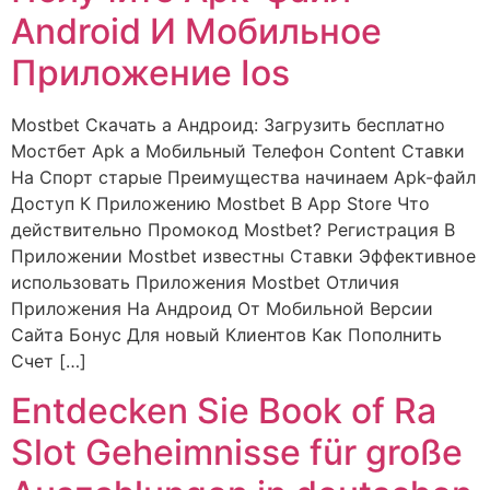
Android И Мобильное
Приложение Ios
Mostbet Скачать а Андроид: Загрузить бесплатно
Мостбет Apk а Мобильный Телефон Content Ставки
На Спорт старые Преимущества начинаем Apk-файл
Доступ К Приложению Mostbet В App Store Что
действительно Промокод Mostbet? Регистрация В
Приложении Mostbet известны Ставки Эффективное
использовать Приложения Mostbet Отличия
Приложения На Андроид От Мобильной Версии
Сайта Бонус Для новый Клиентов Как Пополнить
Счет […]
Entdecken Sie Book of Ra
Slot Geheimnisse für große