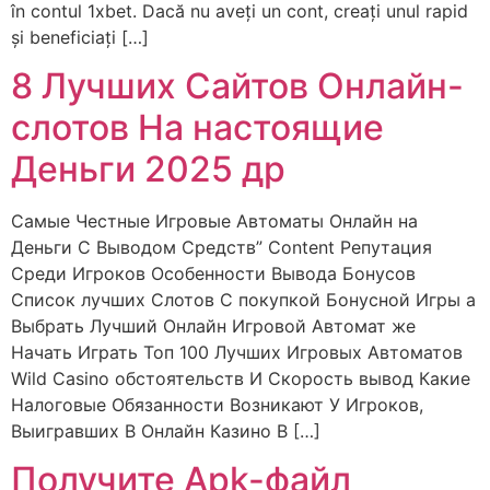
în contul 1xbet. Dacă nu aveți un cont, creați unul rapid
și beneficiați […]
8 Лучших Сайтов Онлайн-
слотов На настоящие
Деньги 2025 др
Самые Честные Игровые Автоматы Онлайн на
Деньги С Выводом Средств” Content Репутация
Среди Игроков Особенности Вывода Бонусов
Список лучших Слотов С покупкой Бонусной Игры а
Выбрать Лучший Онлайн Игровой Автомат же
Начать Играть Топ 100 Лучших Игровых Автоматов
Wild Casino обстоятельств И Скорость вывод Какие
Налоговые Обязанности Возникают У Игроков,
Выигравших В Онлайн Казино В […]
Получите Apk-файл