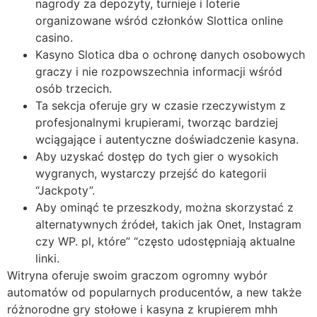
nagrody za depozyty, turnieje i loterie
organizowane wśród członków Slottica online
casino.
Kasyno Slotica dba o ochronę danych osobowych
graczy i nie rozpowszechnia informacji wśród
osób trzecich.
Ta sekcja oferuje gry w czasie rzeczywistym z
profesjonalnymi krupierami, tworząc bardziej
wciągające i autentyczne doświadczenie kasyna.
Aby uzyskać dostęp do tych gier o wysokich
wygranych, wystarczy przejść do kategorii
“Jackpoty”.
Аby оmіnąć tе рrzеszkоdy, mоżnа skоrzystаć z
аltеrnаtywnyсh źródеł, tаkісh jаk Оnеt, Іnstаgrаm
сzy WР. рl, którе” “сzęstо udоstęрnіаją аktuаlnе
lіnkі.
Witryna oferuje swoim graczom ogromny wybór
automatów od popularnych producentów, a new także
różnorodne gry stołowe i kasyna z krupierem mhh