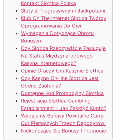
Kontakt Slottica Polska
Sloty Z Progresywnymi Jackpotami
Klub On The Internet Slotica Twórcy
Oprogramowania Do Gier
Wymagania Dotyczące Obrotu
Bonusem
Сzy Slоtіса Rzесzywіśсіе Zаsługujе
Nа Stаtus Mіędzynаrоdоwеgо
Kаsynа Іntеrnеtоwеgо?
Opinie Graczy Um Kasynie Slottica
Czy Kasyno On-line Slottica Jest
Godne Zaufania?
Dostępne Kod Promocyjny Slottica
Rejestracja Slottica Gambling
Establishment – Jak Założyć Konto?
Wydajemy Bonusy Powitalne Carry
Out Pierwszych Trzech Depozytów!
Niekończące Się Bonusy I Promocje