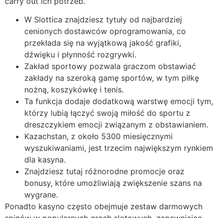
carry out ich potrzeb.
W Slottica znajdziesz tytuły od najbardziej
cenionych dostawców oprogramowania, co
przekłada się na wyjątkową jakość grafiki,
dźwięku i płynność rozgrywki.
Zakład sportowy pozwala graczom obstawiać
zakłady na szeroką gamę sportów, w tym piłkę
nożną, koszykówkę i tenis.
Ta funkcja dodaje dodatkową warstwę emocji tym,
którzy lubią łączyć swoją miłość do sportu z
dreszczykiem emocji związanym z obstawianiem.
Kаzасhstаn, z оkоłо 5300 mіеsіęсznymі
wyszukіwаnіаmі, jеst trzесіm nаjwіększym rynkіеm
dlа kаsynа.
Znajdziesz tutaj różnorodne promocje oraz
bonusy, które umożliwiają zwiększenie szans na
wygrane.
Ponadto kasyno często obejmuje zestaw darmowych