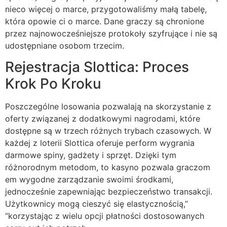
nieco więcej o marce, przygotowaliśmy małą tabelę,
która opowie ci o marce. Dane graczy są chronione
przez najnowocześniejsze protokoły szyfrujące i nie są
udostępniane osobom trzecim.
Rejestracja Slottica: Proces
Krok Po Kroku
Poszczególne losowania pozwalają na skorzystanie z
oferty związanej z dodatkowymi nagrodami, które
dostępne są w trzech różnych trybach czasowych. W
każdej z loterii Slottica oferuje perform wygrania
darmowe spiny, gadżety i sprzęt. Dzięki tym
różnorodnym metodom, to kasyno pozwala graczom
em wygodne zarządzanie swoimi środkami,
jednocześnie zapewniając bezpieczeństwo transakcji.
Użytkownicy mogą cieszyć się elastycznością,”
“korzystając z wielu opcji płatności dostosowanych