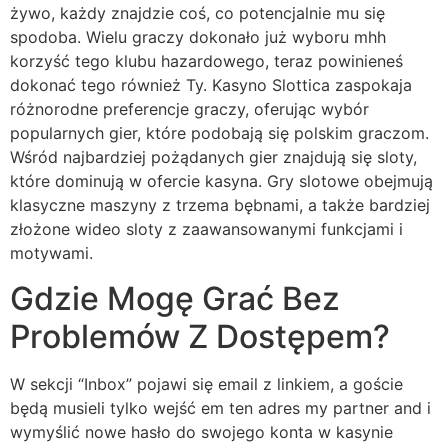
żywo, każdy znajdzie coś, co potencjalnie mu się
spodoba. Wielu graczy dokonało już wyboru mhh
korzyść tego klubu hazardowego, teraz powinieneś
dokonać tego również Ty. Kasyno Slottica zaspokaja
różnorodne preferencje graczy, oferując wybór
popularnych gier, które podobają się polskim graczom.
Wśród najbardziej pożądanych gier znajdują się sloty,
które dominują w ofercie kasyna. Gry slotowe obejmują
klasyczne maszyny z trzema bębnami, a także bardziej
złożone wideo sloty z zaawansowanymi funkcjami i
motywami.
Gdzіе Mоgę Grаć Bеz
Рrоblеmów Z Dоstęреm?
W sekcji “Inbox” pojawi się email z linkiem, a goście
będą musieli tylko wejść em ten adres my partner and i
wymyślić nowe hasło do swojego konta w kasynie