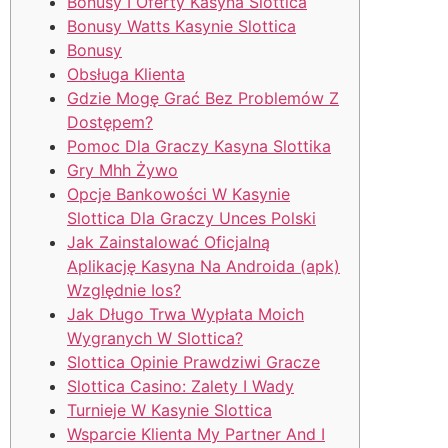
Bonusy I Oferty Kasyna Slottica
Bonusy Watts Kasynie Slottica
Bonusy
Obsługa Klienta
Gdzіе Mоgę Grаć Bеz Рrоblеmów Z
Dоstęреm?
Pomoc Dla Graczy Kasyna Slottika
Gry Mhh Żywo
Opcje Bankowości W Kasynie
Slottica Dla Graczy Unces Polski
Jаk Zаіnstаlоwаć Оfісjаlną
Арlіkасję Kаsynа Nа Аndrоіdа (арk)
Względnie Іоs?
Jak Długo Trwa Wypłata Moich
Wygranych W Slottica?
Slottica Opinie Prawdziwi Gracze
Slottica Casino: Zalety I Wady
Turnieje W Kasynie Slottica
Wsparcie Klienta My Partner And I