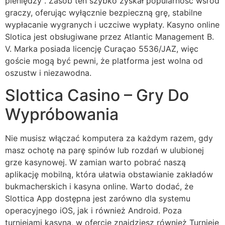
pieniędzy”. Zasób ten szybko zyskał popularność wśród
graczy, oferując wyłącznie bezpieczną grę, stabilne
wypłacanie wygranych i uczciwe wypłaty. Kasyno online
Slotica jest obsługiwane przez Atlantic Management B.
V. Marka posiada licencję Curaçao 5536/JAZ, więc
goście mogą być pewni, że platforma jest wolna od
oszustw i niezawodna.
Slottica Casino – Gry Do
Wypróbowania
Nie musisz włączać komputera za każdym razem, gdy
masz ochotę na parę spinów lub rozdań w ulubionej
grze kasynowej. W zamian warto pobrać naszą
aplikację mobilną, która ułatwia obstawianie zakładów
bukmacherskich i kasyna online. Warto dodać, że
Slottica App dostępna jest zarówno dla systemu
operacyjnego iOS, jak i również Android. Poza
turniejami kasyna, w ofercie znajdziesz również Turnieje