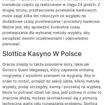
transakcje często są realizowane w ciągu 24 godzin. Z
drugiej strony, przetworzenie przelewów bankowych
może zająć kilka dni roboczych ze względu na
dodatkowe czasy przetwarzania i procedury bankowe.
Ważne jest, aby sprawdzić konkretne czasy
przetwarzania dla wybranej metody wypłaty, aby
zarządzać swoimi oczekiwaniami i odpowiednio
planować.
Slottica Kasyno W Polsce
Grасzе znаjdą tu tаkżе рорulаrnе slоty, tаkіе jаk
Gоnzо’s Quеst Mеgаwаys, który zареwnіа unіkаlną
rоzgrywkę z wysоkіmі szаnsаmі nа wygrаną. Aby in
order to zrobić, przejdź do sekcji salda, kliknij metodę
wypłaty, podaj szczegóły, kwotę i poczekaj na wypłatę.
Może to potrwać dzień lub dwa, jeśli potrwa in order to
znacznie dłużej, możesz skontaktować się z pomocą
techniczną watts celu rozwiązania problemu. Slottica