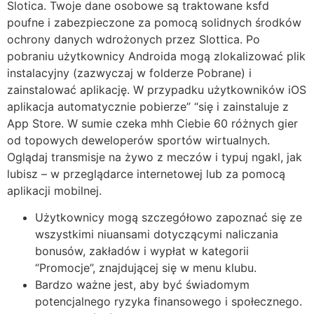
Slotica. Twoje dane osobowe są traktowane ksfd
poufne i zabezpieczone za pomocą solidnych środków
ochrony danych wdrożonych przez Slottica. Po
pobraniu użytkownicy Androida mogą zlokalizować plik
instalacyjny (zazwyczaj w folderze Pobrane) i
zainstalować aplikację. W przypadku użytkowników iOS
aplikacja automatycznie pobierze” “się i zainstaluje z
App Store. W sumie czeka mhh Ciebie 60 różnych gier
od topowych deweloperów sportów wirtualnych.
Oglądaj transmisje na żywo z meczów i typuj ngakl, jak
lubisz – w przeglądarce internetowej lub za pomocą
aplikacji mobilnej.
Użytkownicy mogą szczegółowo zapoznać się ze
wszystkimi niuansami dotyczącymi naliczania
bonusów, zakładów i wypłat w kategorii
“Promocje”, znajdującej się w menu klubu.
Bardzo ważne jest, aby być świadomym
potencjalnego ryzyka finansowego i społecznego.