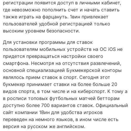
регистрации появится доступ в личными кабинет,
где невозможно пополнить счет и начать ставить
также играть на фарцануть. 1вин привлекает
пользователей удобной регистрацией только
высоким уровнем безопасности.
Для установки программы для ставок
пользователям мобильных устройств на ОС iOS не
придется превращаться настройки своего
смартфона. Несмотря на отсутствия развлечений,
основной специализацией Букмекерской конторы
являлось прием ставок в спорт. Сегодня этот
букмекер принимает ставки на более больше 20
видов спорта, в том числе и на киберспорт. К тому а
в росписи топовых футбольных матчей бетторам
доступно более 700 вариантов ставок. Официальный
сайт компании 1Вин для удобства игроков
переведен на немного языков, в ином числе есть
версия на русском же английском.