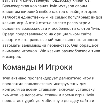
выплаты и качественную поддержку клиентов.
Букмекерская компания 1win мутуара своим
клиентам широкий выбор слотов онлайн, которые
являются единственным из самых популярных видов
казино-игр. А этой статье вместе рассмотрим
основные возможности и особенности слотов 1win.
Среди представленного на официальном сайте
ассортимента развлечений лицензионные игровые
автоматы занимающий первенство. Они обращают
внимание игроков 1Win казино разнообразием типа
и жанров.
Команды И Игроки
1win активно пропагандирует деликатную игру и
предложил пользователям инструменты для
контроля за всеми ставками, включая установку
лимитов на депозиты, ставки и время игры. 1win
предлагает удобную мобильную догадку сайта и