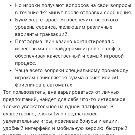
Но игроки получают вопросов на свои вопросы
в течение 1-2 минут после отправки сообщения.
Букмекер старается обеспечить высокого
уровень сервиса, желающим различные
варианты транзакций.
Платформа 1вин казино контактировал с
известными провайдерами игрового софта,
обеспечивая качественный и самый игровой
процесс.
Чаще всего вопреки специальному промокоду
игрокам начисляется сумма а счет или 50
фриспинов в автоматах.
Тот пользователь, вне варьироваться от личных
предпочтений, найдет для себя что-то интересное
только увлекательное на одной платформе. В
существенно, слоты 1win предлагалось
увлекательные игры, красивые бонусы и акции,
удобный интерфейс и мобильную версию, быстрый