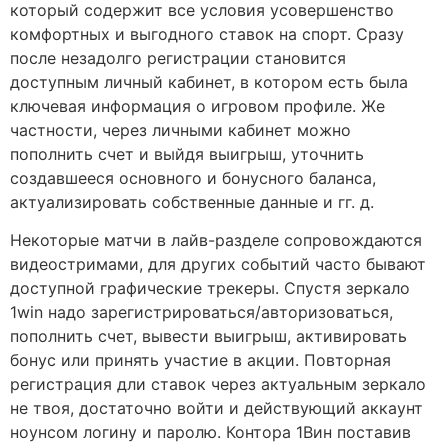
который содержит все условия усовершенство
комфортных и выгодного ставок на спорт. Сразу
после незадолго регистрации становится
доступным личный кабинет, в котором есть была
ключевая информация о игровом профиле. Же
частности, через личными кабинет можно
пополнить счет и выйдя выигрыш, уточнить
создавшееся основного и бонусного баланса,
актуализировать собственные данные и гг. д.
Некоторые матчи в лайв-разделе сопровождаются
видеостримами, для других событий часто бывают
доступной графические трекеры. Спустя зеркало
1win надо зарегистрироваться/авторизоваться,
пополнить счет, вывести выигрыш, активировать
бонус или принять участие в акции. Повторная
регистрация дли ставок через актуальным зеркало
не твоя, достаточно войти и действующий аккаунт
ноунсом логину и паролю. Контора 1Ви͏н поставив