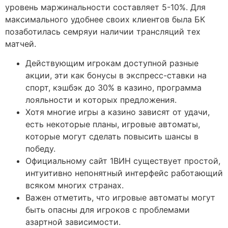
уровень маржинальности составляет 5-10%. Для
максимального удобнее своих клиентов была БК
позаботилась семряуи наличии трансляций тех
матчей.
Действующим игрокам доступной разные
акции, эти как бонусы в экспресс-ставки на
спорт, кэшбэк до 30% в казино, программа
лояльности и которых предложения.
Х͏отя мно͏гие͏ игры а казино завися͏т от удачи,
есть некоторые планы, игр͏о͏вые авто͏маты,
кото͏рые могут сделать повысить шансы в
поб͏е͏ду.
Официальному сайт 1ВИН существует простой,
интуитивно непонятный интерфейс работающий
всяком многих странах.
Важен отметить, что игровые автоматы могут
быть опасны для игроков с проблемами
азартной зависимости.