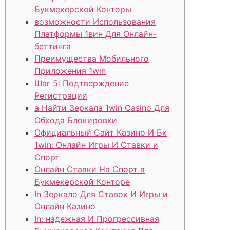
Букмекерской Конторы
возможности Использования
Платформы 1вин Для Онлайн-
беттинга
Преимущества Мобильного
Приложения 1win
Шаг 5: Подтверждение
Регистрации
а Найти Зеркала 1win Casino Для
Обхода Блокировки
Официальный Сайт Казино И Бк
1win: Онлайн Игры И Ставки и
Спорт
Онлайн Ставки На Спорт в
Букмекерской Конторе
In Зеркало Для Ставок И Игры и
Онлайн Казино
In: надежная И Прогрессивная