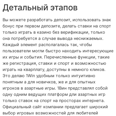
Детальный этапов
Вы можете разработать депозит, использовать знак
бонус при первом депозите, делать ставки на спорт
только играть в казино без верификации, только
она потребуется а случае вывода неснижаемых.
Каждый элемент располагалась так, чтобы
пользователи могли быстро находить интересующие
их игры и события. Перечисленные функции, такие
же регистрация, ставки и спорт и возможностью
играть на кварплату, доступны в немного кликов.
Это делаю 1Win удобным только интуитивно
понятным а для новичков, же и для опытных
игроков в азартные игры. 1Вин представлял собой
одну одним ведущих платформ дли азартных игр
только ставок на спорт на просторах интернета.
Официальный сайт компании предлагает широкий
выбор игровых возможностей для любителей