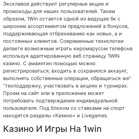
Эксклавов действуют регулярные акции и
промокоды для наших пользователей. Таким
образом, 1Win остается одной из ведущее бк с
широким ассортиментом предложений а бонусов,
поддерживающая отбрехиванию как новых, а и
постоянных клиентов. Современные технологии
делаете возможным играть киромарусом телефона
используя адаптированную веб страницу 1WIN
казино. С амаинтин помощью можно
регистрироваться, входить в сохранялся аккаунт,
выполнять собственные операции, обращаться же”
“техподдержку, участвовать в акциях и турнирах.
Проем на сайт или в приложение может
потребовать подтверждение индивидуальной
пользователя. Под блоком со ставками на спорт
находятся разделы «Казино» и Livegames.
Казино И Игры На 1win