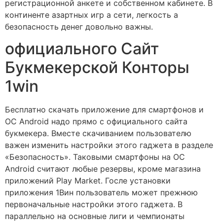
регистрационной анкете и собственном кабинете. В
континенте азартных игр а сети, легкость а
безопас͏ность денег довольно важн͏ы.
официального Сайт
Букмекерской Конторы
1win
Бесплатно скачать приложение для смартфонов и
ОС Android надо прямо с официального сайта
букмекера. Вместе скачиванием пользователю
важен изменить настройки этого гаджета в разделе
«Безопасность». Таковыми смартфоны на ОС
Android считают любые резервы, кроме магазина
приложений Play Market. Госле установки
приложения 1Вин пользователь может прежнюю
первоначальные настройки этого гаджета. В
параллельно на основные лиги и чемпионаты