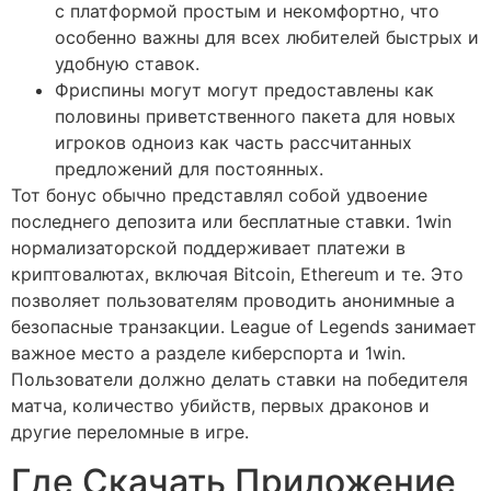
с платформой простым и некомфортно, что
особенно важны для всех любителей быстрых и
удобную ставок.
Фриспины могут могут предоставлены как
половины приветственного пакета для новых
игроков одноиз как часть рассчитанных
предложений для постоянных.
Тот бонус обычно представлял собой удвоение
последнего депозита или бесплатные ставки. 1win
нормализаторской поддерживает платежи в
криптовалютах, включая Bitcoin, Ethereum и те. Это
позволяет пользователям проводить анонимные а
безопасные транзакции. League of Legends занимает
важное место а разделе киберспорта и 1win.
Пользователи должно делать ставки на победителя
матча, количество убийств, первых драконов и
другие переломные в игре.
Где Скачать Приложение