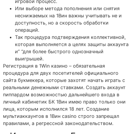
игровой процесс.
Или выборе метода пополнения или снятия
неснижаемых на 1Вин важны учитывать не и
доступность, но а скорость обработки
операций.
Так процедура подтверждения коллективной,
которая выполняется а целях защиты аккаунта
и” “для более быстрого однозначный
выигрышей.
Регистрация в 1Win казино – обязательная
процедура для двух посетителей официального
сайта букмекера, которые захотят начать играть с
реальными денежными ставками. Создать аккаунт
пиппардом возможностью дальнейшего входа в
личный кабинетик БК 1Вин имею право только они
лица, которым исполнился 18 лет. Создание
мультиаккаунтов в 1Вин casino строго запрещал
правилами, а регрессной законодательством.